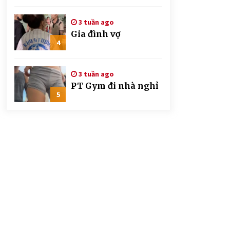
CSGT đứng hình mất
mấy giây
3 tuần ago
Gia đình vợ
4
3 tuần ago
PT Gym đi nhà nghỉ
5