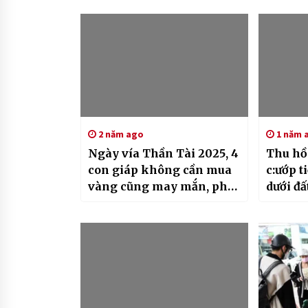
2 năm ago
1 năm 
Ngày vía Thần Tài 2025, 4
Thu hồ
con giáp không cần mua
c:ướp 
vàng cũng may mắn, phát
dưới đấ
tài, phát lộc suốt cả năm