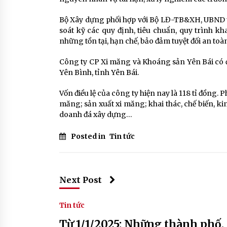
Bộ Xây dựng phối hợp với Bộ LĐ-TB&XH, UBND tỉ
soát kỹ các quy định, tiêu chuẩn, quy trình kh
những tồn tại, hạn chế, bảo đảm tuyệt đối an toà
Công ty CP Xi măng và Khoáng sản Yên Bái có đị
Yên Bình, tỉnh Yên Bái.
Vốn điều lệ của công ty hiện nay là 118 tỉ đồng. 
măng; sản xuất xi măng; khai thác, chế biến, k
doanh đá xây dựng…
Posted in
Tin tức
Next Post
Tin tức
Từ 1/1/2025: Những thành phố,