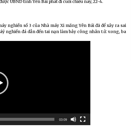
ợc UBND tỉnh Yên Bái phát đi cuối chiều nay, 22-4.
máy nghiền số 3 của Nhà máy Xi măng Yên Bái đã để xảy ra sai
áý nghiền đá dẫn đến tai nạn làm bảy công nhân t.ử. v.ong, ba
03:09