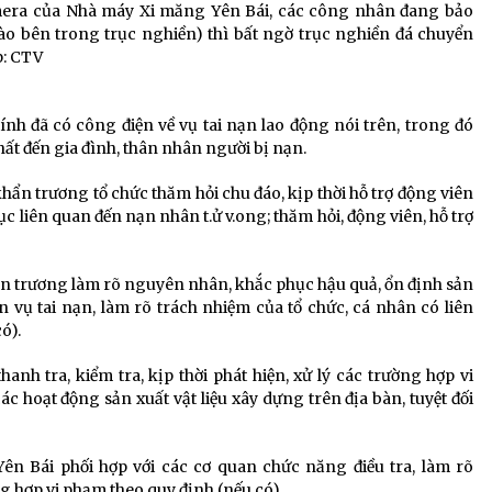
camera của Nhà máy Xi măng Yên Bái, các công nhân đang bảo
ào bên trong trục nghiền) thì bất ngờ trục nghiền đá chuyển
p: CTV
h đã có công điện về vụ tai nạn lao động nói trên, trong đó
hất đến gia đình, thân nhân người bị nạn.
ẩn trương tổ chức thăm hỏi chu đáo, kịp thời hỗ trợ động viên
ục liên quan đến nạn nhân t.ử v.ong; thăm hỏi, động viên, hỗ trợ
n trương làm rõ nguyên nhân, khắc phục hậu quả, ổn định sản
 vụ tai nạn, làm rõ trách nhiệm của tổ chức, cá nhân có liên
ó).
h tra, kiểm tra, kịp thời phát hiện, xử lý các trường hợp vi
c hoạt động sản xuất vật liệu xây dựng trên địa bàn, tuyệt đối
ên Bái phối hợp với các cơ quan chức năng điều tra, làm rõ
g hợp vi phạm theo quy định (nếu có).