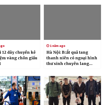
ago
1 năm ago
i 12 dây chuyền kẻ
Hà Nội: B::ắt quả tang
tiệm vàng chôn giấu
thanh niên có ngoại hình
t
thư sinh chuyên lang
thang trộm hàng loạt xe
của nhà dân