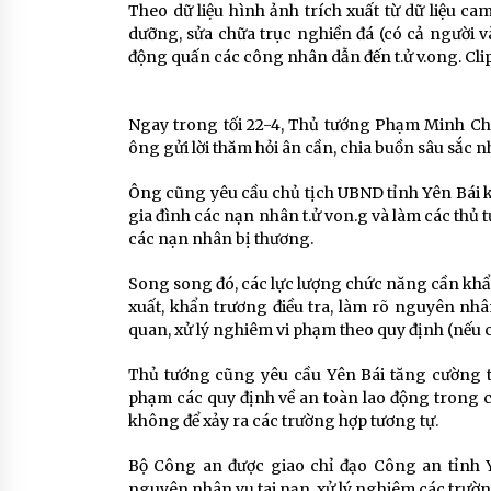
Theo dữ liệu hình ảnh trích xuất từ dữ liệu 
dưỡng, sửa chữa trục nghiền đá (có cả người v
động quấn các công nhân dẫn đến t.ử v.ong. Cli
Ngay trong tối 22-4, Thủ tướng Phạm Minh Chín
ông gửi lời thăm hỏi ân cần, chia buồn sâu sắc n
Ông cũng yêu cầu chủ tịch UBND tỉnh Yên Bái kh
gia đình các nạn nhân t.ử von.g và làm các thủ t
các nạn nhân bị thương.
Song song đó, các lực lượng chức năng cần khẩ
xuất, khẩn trương điều tra, làm rõ nguyên nhân
quan, xử lý nghiêm vi phạm theo quy định (nếu c
Thủ tướng cũng yêu cầu Yên Bái tăng cường than
phạm các quy định về an toàn lao động trong cá
không để xảy ra các trường hợp tương tự.
Bộ Công an được giao chỉ đạo Công an tỉnh Y
nguyên nhân vụ tai nạn, xử lý nghiêm các trườn