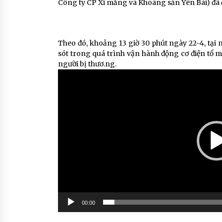
Công ty CP Xi măng và Khoáng sản Yên Bái) đã đư
Theo đó, khoảng 13 giờ 30 phút ngày 22-4, tại 
sót trong quá trình vận hành động cơ điện tổ m
người bị thươ.ng.
Trình
chơi
Video
00:00