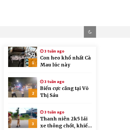
3 tuần ago
Con heo khổ nhất Cà
1
Mau lúc này
3 tuần ago
Biến cực căng tại Võ
2
Thị Sáu
3 tuần ago
Thanh niên 2k5 lái
3
xe thông chốt, khiến