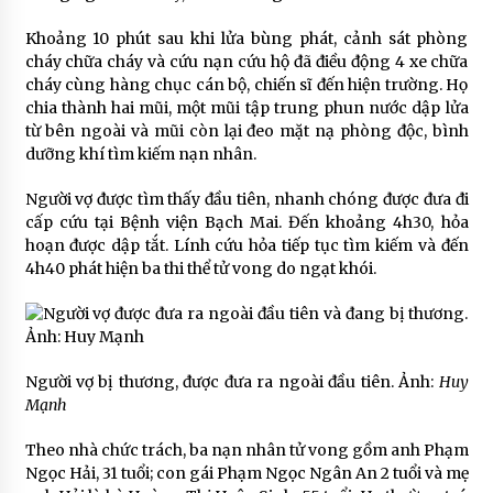
Khoảng 10 phút sau khi lửa bùng phát, cảnh sát phòng
cháy chữa cháy và cứu nạn cứu hộ đã điều động 4 xe chữa
cháy cùng hàng chục cán bộ, chiến sĩ đến hiện trường. Họ
chia thành hai mũi, một mũi tập trung phun nước dập lửa
từ bên ngoài và mũi còn lại đeo mặt nạ phòng độc, bình
dưỡng khí tìm kiếm nạn nhân.
Người vợ được tìm thấy đầu tiên, nhanh chóng được đưa đi
cấp cứu tại Bệnh viện Bạch Mai. Đến khoảng 4h30, hỏa
hoạn được dập tắt. Lính cứu hỏa tiếp tục tìm kiếm và đến
4h40 phát hiện ba thi thể tử vong do ngạt khói.
Người vợ bị thương, được đưa ra ngoài đầu tiên. Ảnh:
Huy
Mạnh
Theo nhà chức trách, ba nạn nhân tử vong gồm anh Phạm
Ngọc Hải, 31 tuổi; con gái Phạm Ngọc Ngân An 2 tuổi và mẹ