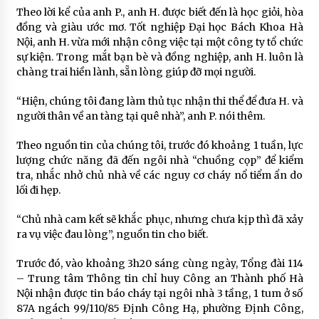
Theo lời kể của anh P., anh H. được biết đến là học giỏi, hòa
đồng và giàu ước mơ. Tốt nghiệp Đại học Bách Khoa Hà
Nội, anh H. vừa mới nhận công việc tại một công ty tổ chức
sự kiện. Trong mắt bạn bè và đồng nghiệp, anh H. luôn là
chàng trai hiền lành, sẵn lòng giúp đỡ mọi người.
“Hiện, chúng tôi đang làm thủ tục nhận thi thể để đưa H. và
người thân về an tàng tại quê nhà”, anh P. nói thêm.
Theo nguồn tin của chúng tôi, trước đó khoảng 1 tuần, lực
lượng chức năng đã đến ngôi nhà “chuồng cọp” để kiểm
tra, nhắc nhở chủ nhà về các nguy cơ cháy nổ tiểm ẩn do
lối đi hẹp.
“Chủ nhà cam kết sẽ khắc phục, nhưng chưa kịp thì đã xảy
ra vụ việc đau lòng”, nguồn tin cho biết.
Trước đó, vào khoảng 3h20 sáng cùng ngày, Tổng đài 114
– Trung tâm Thông tin chỉ huy Công an Thành phố Hà
Nội nhận được tin báo cháy tại ngôi nhà 3 tầng, 1 tum ở số
87A ngách 99/110/85 Định Công Hạ, phường Định Công,