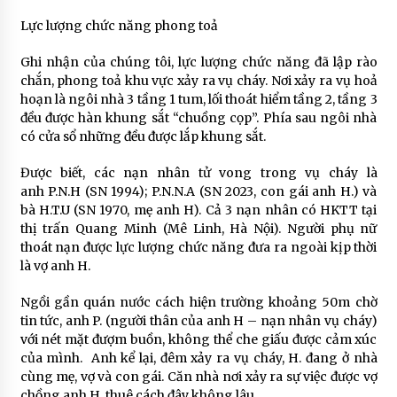
Lực lượng chức năng phong toả
Ghi nhận của chúng tôi, lực lượng chức năng đã lập rào
chắn, phong toả khu vực xảy ra vụ cháy. Nơi xảy ra vụ hoả
hoạn là ngôi nhà 3 tầng 1 tum, lối thoát hiểm tầng 2, tầng 3
đều được hàn khung sắt “chuồng cọp”. Phía sau ngôi nhà
có cửa sổ những đều được lắp khung sắt.
Được biết, các nạn nhân tử vong trong vụ cháy là
anh P.N.H (SN 1994); P.N.N.A (SN 2023, con gái anh H.) và
bà H.T.U (SN 1970, mẹ anh H). Cả 3 nạn nhân có HKTT tại
thị trấn Quang Minh (Mê Linh, Hà Nội). Người phụ nữ
thoát nạn được lực lượng chức năng đưa ra ngoài kịp thời
là vợ anh H.
Ngồi gần quán nước cách hiện trường khoảng 50m chờ
tin tức, anh P. (người thân của anh H – nạn nhân vụ cháy)
với nét mặt đượm buồn, không thể che giấu được cảm xúc
của mình. Anh kể lại, đêm xảy ra vụ cháy, H. đang ở nhà
cùng mẹ, vợ và con gái. Căn nhà nơi xảy ra sự việc được vợ
chồng anh H. thuê cách đây không lâu.