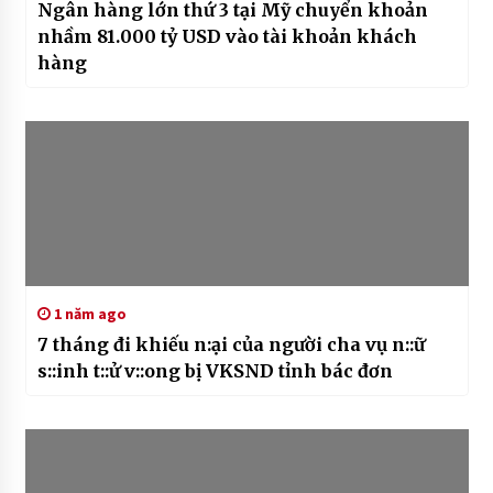
Ngân hàng lớn thứ 3 tại Mỹ chuyển khoản
nhầm 81.000 tỷ USD vào tài khoản khách
hàng
1 năm ago
7 tháng đi khiếu n:ại của người cha vụ n::ữ
s::inh t::ử v::ong bị VKSND tỉnh bác đơn