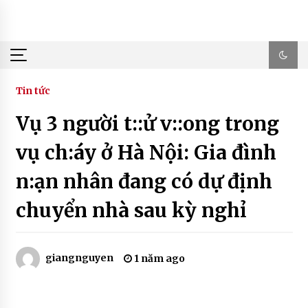
Skip
to
content
Tin tức
Vụ 3 người t::ử v::ong trong
vụ ch:áy ở Hà Nội: Gia đình
n:ạn nhân đang có dự định
chuyển nhà sau kỳ nghỉ
giangnguyen
1 năm ago