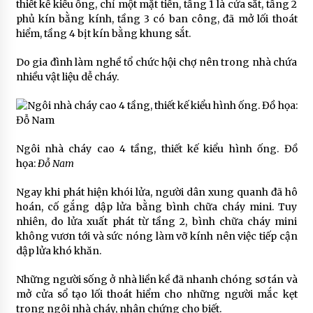
thiết kế kiểu ống, chỉ một mặt tiền, tầng 1 là cửa sắt, tầng 2
phủ kín bằng kính, tầng 3 có ban công, đã mở lối thoát
hiểm, tầng 4 bịt kín bằng khung sắt.
Do gia đình làm nghề tổ chức hội chợ nên trong nhà chứa
nhiều vật liệu dễ cháy.
Ngôi nhà cháy cao 4 tầng, thiết kế kiểu hình ống. Đồ
họa:
Đỗ Nam
Ngay khi phát hiện khói lửa, người dân xung quanh đã hô
hoán, cố gắng dập lửa bằng bình chữa cháy mini. Tuy
nhiên, do lửa xuất phát từ tầng 2, bình chữa cháy mini
không vươn tới và sức nóng làm vỡ kính nên việc tiếp cận
dập lửa khó khăn.
Những người sống ở nhà liền kề đã nhanh chóng sơ tán và
mở cửa sổ tạo lối thoát hiểm cho những người mắc kẹt
trong ngôi nhà cháy, nhân chứng cho biết.