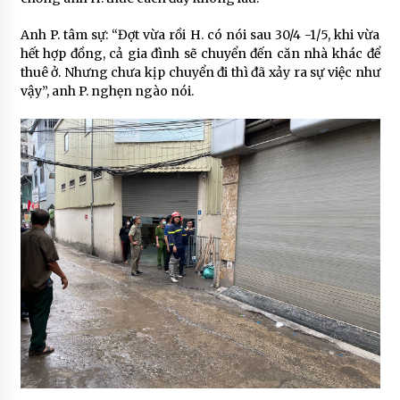
Anh P. tâm sự: “Đợt vừa rồi H. có nói sau 30/4 -1/5, khi vừa
hết hợp đồng, cả gia đình sẽ chuyển đến căn nhà khác để
thuê ở. Nhưng chưa kịp chuyển đi thì đã xảy ra sự việc như
vậy”, anh P. nghẹn ngào nói.