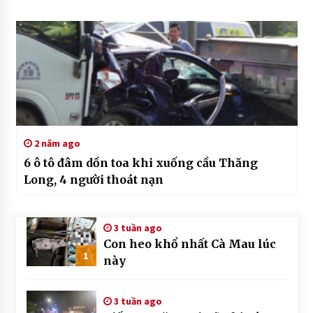
2 năm ago
6 ô tô đâm dồn toa khi xuống cầu Thăng
Long, 4 người thoát nạn
3 tuần ago
Con heo khổ nhất Cà Mau lúc
1
này
3 tuần ago