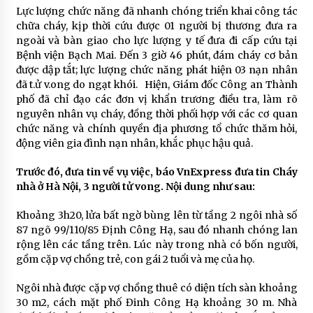
Lực lượng chức năng đã nhanh chóng triển khai công tác
chữa cháy, kịp thời cứu được 01 người bị thương đưa ra
ngoài và bàn giao cho lực lượng y tế đưa đi cấp cứu tại
Bệnh viện Bạch Mai. Đến 3 giờ 46 phút, đám cháy cơ bản
được dập tắt; lực lượng chức năng phát hiện 03 nạn nhân
đã t.ử v.ong do ngạt khói. Hiện, Giám đốc Công an Thành
phố đã chỉ đạo các đơn vị khẩn trương điều tra, làm rõ
nguyên nhân vụ cháy, đồng thời phối hợp với các cơ quan
chức năng và chính quyền địa phương tổ chức thăm hỏi,
động viên gia đình nạn nhân, khắc phục hậu quả.
Trước đó, đưa tin về vụ việc, báo VnExpress đưa tin Cháy
nhà ở Hà Nội, 3 người tử vong. Nội dung như sau:
Khoảng 3h20, lửa bất ngờ bùng lên từ tầng 2 ngôi nhà số
87 ngõ 99/110/85 Định Công Hạ, sau đó nhanh chóng lan
rộng lên các tầng trên. Lúc này trong nhà có bốn người,
gồm cặp vợ chồng trẻ, con gái 2 tuổi và mẹ của họ.
Ngôi nhà được cặp vợ chồng thuê có diện tích sàn khoảng
30 m2, cách mặt phố Đinh Công Hạ khoảng 30 m. Nhà