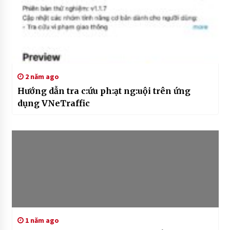
2 năm ago
Hướng dẫn tra c:ứu ph:ạt ng:uội trên ứng
dụng VNeTraffic
1 năm ago