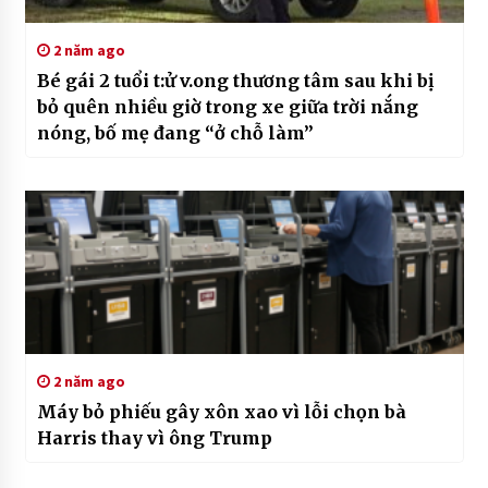
2 năm ago
Bé gái 2 tuổi t:ử v.ong thương tâm sau khi bị
bỏ quên nhiều giờ trong xe giữa trời nắng
nóng, bố mẹ đang “ở chỗ làm”
2 năm ago
Máy bỏ phiếu gây xôn xao vì lỗi chọn bà
Harris thay vì ông Trump