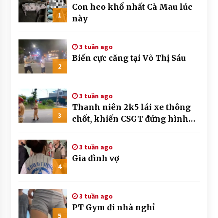
Con heo khổ nhất Cà Mau lúc
1
này
3 tuần ago
Biến cực căng tại Võ Thị Sáu
2
3 tuần ago
Thanh niên 2k5 lái xe thông
3
chốt, khiến CSGT đứng hình
mất mấy giây
3 tuần ago
Gia đình vợ
4
3 tuần ago
PT Gym đi nhà nghỉ
5