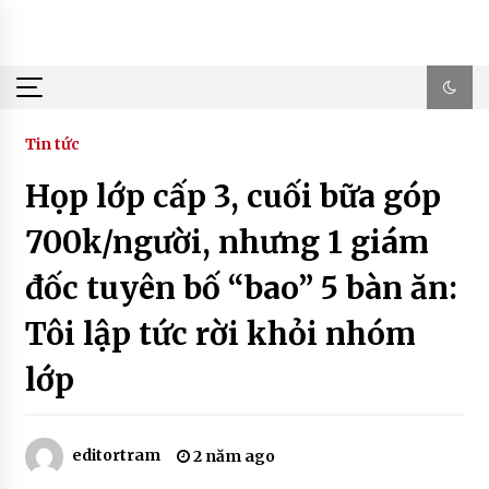
Skip
to
content
Tin tức
Họp lớp cấp 3, cuối bữa góp
700k/người, nhưng 1 giám
đốc tuyên bố “bao” 5 bàn ăn:
Tôi lập tức rời khỏi nhóm
lớp
editortram
2 năm ago