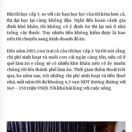
Khi tôi học cấp 3, so với các bạn học lực của tôi kém hơn cả,
thi đại học lại càng không đậu. Nghĩ đến hoàn cảnh gia
đình khó khăn, tôi không có ý định ôn thi lại mà ở nhà
trồng cây thuốc. Tuy nhiên tiền không kiếm được là bao
nên tôi chuyển sang kinh doanh đồ ăn.
Đến năm 2015, con trai cả của tôi học cấp 3. Vợ tôi nói rằng
chi phí sinh hoạt và nuôi con cái ngày càng tốn, nếu cứ ở
quê làm ăn e rằng sẽ có nhiều khó khăn nên cô ấy muốn
chúng tôi lên thành phố làm ăn. Thời gian thấm thoát trôi
qua, ba năm sau, trừ những chi phí sinh hoạt và tiền thuê
nhà, mỗi năm tôi dư khoảng 4,5 vạn NDT (tương đương với
140 – 150 triệu VND). Tôi khá hài lòng với cuộc sống.