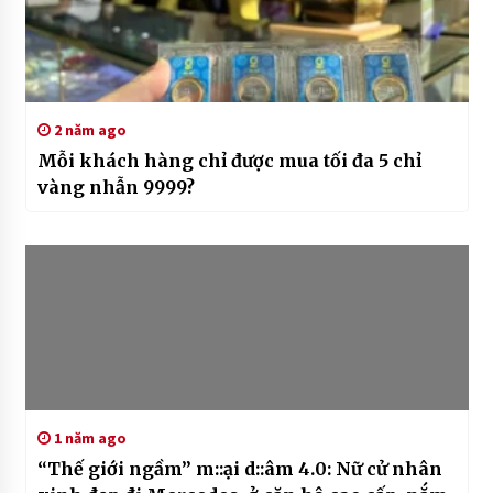
2 năm ago
Mỗi khách hàng chỉ được mua tối đa 5 chỉ
vàng nhẫn 9999?
1 năm ago
“Thế giới ngầm” m::ại d::âm 4.0: Nữ cử nhân