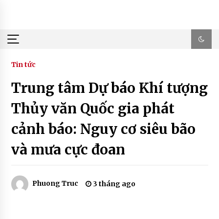
Skip
to
content
Tin tức
Trung tâm Dự báo Khí tượng
Thủy văn Quốc gia phát
cảnh báo: Nguy cơ siêu bão
và mưa cực đoan
Phuong Truc
3 tháng ago