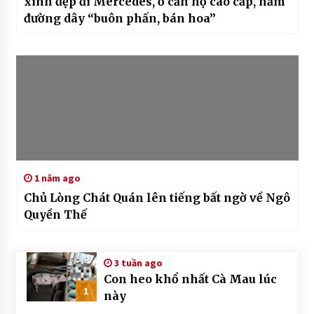
xinh đẹp đi Mercedes, ở căn hộ cao cấp, nắm
đường dây “buôn phấn, bán hoa”
1 năm ago
Chủ Lòng Chát Quán lên tiếng bất ngờ về Ngô
Quyền Thế
3 tuần ago
Con heo khổ nhất Cà Mau lúc
1
này