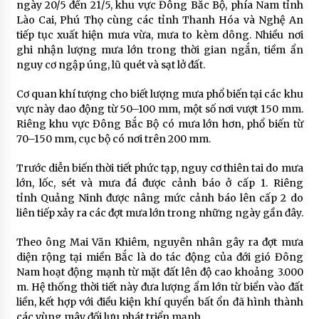
ngày 20/5 đến 21/5, khu vực Đông Bắc Bộ, phía Nam tỉnh
Lào Cai, Phú Thọ cùng các tỉnh Thanh Hóa và Nghệ An
tiếp tục xuất hiện mưa vừa, mưa to kèm dông. Nhiều nơi
ghi nhận lượng mưa lớn trong thời gian ngắn, tiềm ẩn
nguy cơ ngập úng, lũ quét và sạt lở đất.
Cơ quan khí tượng cho biết lượng mưa phổ biến tại các khu
vực này dao động từ 50–100 mm, một số nơi vượt 150 mm.
Riêng khu vực Đông Bắc Bộ có mưa lớn hơn, phổ biến từ
70–150 mm, cục bộ có nơi trên 200 mm.
Trước diễn biến thời tiết phức tạp, nguy cơ thiên tai do mưa
lớn, lốc, sét và mưa đá được cảnh báo ở cấp 1. Riêng
tỉnh
Quảng Ninh
được nâng mức cảnh báo lên cấp 2 do
liên tiếp xảy ra các đợt mưa lớn trong những ngày gần đây.
Theo ông
Mai Văn Khiêm
, nguyên nhân gây ra đợt mưa
diện rộng tại miền Bắc là do tác động của đới gió Đông
Nam hoạt động mạnh từ mặt đất lên độ cao khoảng 3.000
m. Hệ thống thời tiết này đưa lượng ẩm lớn từ biển vào đất
liền, kết hợp với điều kiện khí quyển bất ổn đã hình thành
các vùng mây đối lưu phát triển mạnh.