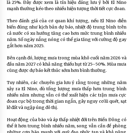
là 25%. Đây được xem là tín hiệu đáng lưu ý bởi El Nino
mạnh thường kéo theo nhiều hiện tượng thời tiết cực đoan.
Theo đánh giá của cơ quan khí tượng, nếu El Nino diễn
biến đúng như kịch bản dự báo, nhiệt độ trung bình trên
cả nước có xu hướng tăng cao hơn mức trung bình nhiều
năm. Số ngày nắng nóng có thể gia tăng với cường độ gay
gắt hơn năm 2025.
Bên cạnh đó, lượng mưa trong mùa khô cuối năm 2026 và
đầu năm 2027 có khả năng thiếu hụt từ 25–50%. Mùa mưa
cũng được dự báo kết thúc sớm hơn bình thường.
Tuy nhiên, các chuyên gia lưu ý rằng trong những năm
xảy ra El Nino, dù tổng lượng mưa thấp hơn trung bình
nhiều năm nhưng vẫn có thể xuất hiện các trận mưa cực
đoan cục bộ trong thời gian ngắn, gây nguy cơ lũ quét, sạt
lở đất và ngập úng đô thị.
Hoạt động của bão và áp thấp nhiệt đới trên
Biển Đông
có
thể ít hơn trung bình nhiều năm, song vẫn cần đề phòng
những cơn bão mạnh với quỹ đạo phức tạp và khả năng