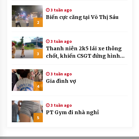
3 tuần ago
Biến cực căng tại Võ Thị Sáu
2
3 tuần ago
Thanh niên 2k5 lái xe thông
3
chốt, khiến CSGT đứng hình
mất mấy giây
3 tuần ago
Gia đình vợ
4
3 tuần ago
PT Gym đi nhà nghỉ
5