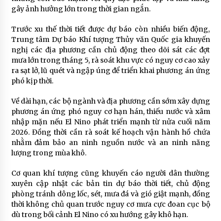
gây ảnh hưởng lớn trong thời gian ngắn.
Trước xu thế thời tiết được dự báo còn nhiều biến động,
Trung tâm Dự báo Khí tượng Thủy văn Quốc gia khuyến
nghị các địa phương cần chủ động theo dõi sát các đợt
mưa lớn trong tháng 5, rà soát khu vực có nguy cơ cao xảy
ra sạt lở, lũ quét và ngập úng để triển khai phương án ứng
phó kịp thời.
Về dài hạn, các bộ ngành và địa phương cần sớm xây dựng
phương án ứng phó nguy cơ hạn hán, thiếu nước và xâm
nhập mặn nếu El Nino phát triển mạnh từ nửa cuối năm
2026. Đồng thời cần rà soát kế hoạch vận hành hồ chứa
nhằm đảm bảo an ninh nguồn nước và an ninh năng
lượng trong mùa khô.
Cơ quan khí tượng cũng khuyến cáo người dân thường
xuyên cập nhật các bản tin dự báo thời tiết, chủ động
phòng tránh dông lốc, sét, mưa đá và gió giật mạnh, đồng
thời không chủ quan trước nguy cơ mưa cực đoan cục bộ
dù trong bối cảnh El Nino có xu hướng gây khô hạn.