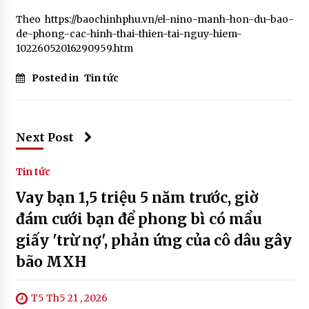
Theo https://baochinhphu.vn/el-nino-manh-hon-du-bao-
de-phong-cac-hinh-thai-thien-tai-nguy-hiem-
10226052016290959.htm
Posted in
Tin tức
Next Post
Tin tức
Vay bạn 1,5 triệu 5 năm trước, giờ
đám cưới bạn để phong bì có mẩu
giấy 'trừ nợ', phản ứng của cô dâu gây
bão MXH
T5 Th5 21 , 2026