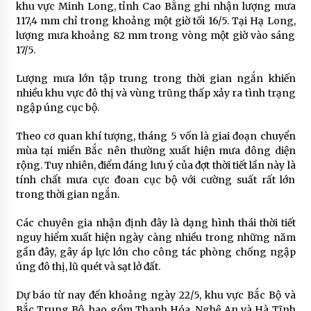
khu vực Minh Long, tỉnh
Cao Bằng
ghi nhận lượng mưa
117,4 mm chỉ trong khoảng một giờ tối 16/5. Tại
Hạ Long
,
lượng mưa khoảng 82 mm trong vòng một giờ vào sáng
17/5.
Lượng mưa lớn tập trung trong thời gian ngắn khiến
nhiều khu vực đô thị và vùng trũng thấp xảy ra tình trạng
ngập úng cục bộ.
Theo cơ quan khí tượng, tháng 5 vốn là giai đoạn chuyển
mùa tại miền Bắc nên thường xuất hiện mưa dông diện
rộng. Tuy nhiên, điểm đáng lưu ý của đợt thời tiết lần này là
tính chất mưa cực đoan cục bộ với cường suất rất lớn
trong thời gian ngắn.
Các chuyên gia nhận định đây là dạng hình thái thời tiết
nguy hiểm xuất hiện ngày càng nhiều trong những năm
gần đây, gây áp lực lớn cho công tác phòng chống ngập
úng đô thị, lũ quét và sạt lở đất.
Dự báo từ nay đến khoảng ngày 22/5, khu vực Bắc Bộ và
Bắc Trung Bộ, bao gồm Thanh Hóa, Nghệ An và Hà Tĩnh