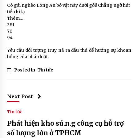
Cô gái nghèo Long An bỏ vật này dưới gối! Chẳng ngờ hút
tiền kì lạ
Thêm…
281
70
94
Yêu cầu đối tượng truy nã ra đầu thú để hưởng sự khoan
hồng của pháp luật.
Posted in
Tin tức
Next Post
Tin tức
Phát hiện kho sú.n.g công cụ hỗ trợ
số lượng lớn ở TPHCM