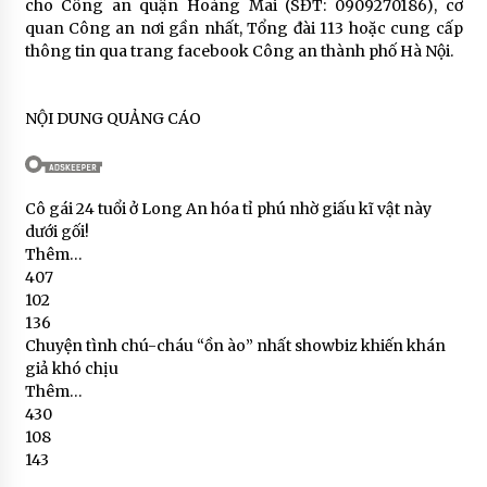
cho Công an quận Hoàng Mai (SĐT: 0909270186), cơ
quan Công an nơi gần nhất, Tổng đài 113 hoặc cung cấp
thông tin qua trang facebook Công an thành phố Hà Nội.
NỘI DUNG QUẢNG CÁO
Cô gái 24 tuổi ở Long An hóa tỉ phú nhờ giấu kĩ vật này
dưới gối!
Thêm…
407
102
136
Chuyện tình chú-cháu “ồn ào” nhất showbiz khiến khán
giả khó chịu
Thêm…
430
108
143