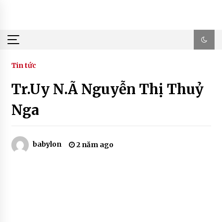
Skip
to
content
Tin tức
Tr.Uy N.Ã Nguyễn Thị Thuỷ
Nga
babylon
2 năm ago