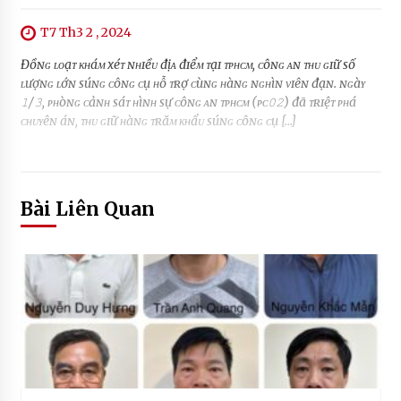
T7 Th3 2 , 2024
Đồɴɢ ʟᴏạᴛ ᴋʜáᴍ xéᴛ ɴʜɪềᴜ địᴀ đɪểᴍ ᴛạɪ ᴛᴘʜᴄᴍ, ᴄôɴɢ ᴀɴ ᴛʜᴜ ɢɪữ số
ʟượɴɢ ʟớɴ súɴɢ ᴄôɴɢ ᴄụ ʜỗ ᴛʀợ ᴄùɴɢ ʜàɴɢ ɴɢʜìɴ ᴠɪêɴ đạɴ. ɴɢàʏ
𝟷/𝟹, ᴘʜòɴɢ ᴄảɴʜ sáᴛ ʜìɴʜ sự ᴄôɴɢ ᴀɴ ᴛᴘʜᴄᴍ (ᴘᴄ𝟶𝟸) đã ᴛʀɪệᴛ ᴘʜá
ᴄʜᴜʏêɴ áɴ, ᴛʜᴜ ɢɪữ ʜàɴɢ ᴛʀăᴍ ᴋʜẩᴜ súɴɢ ᴄôɴɢ ᴄụ […]
Bài Liên Quan