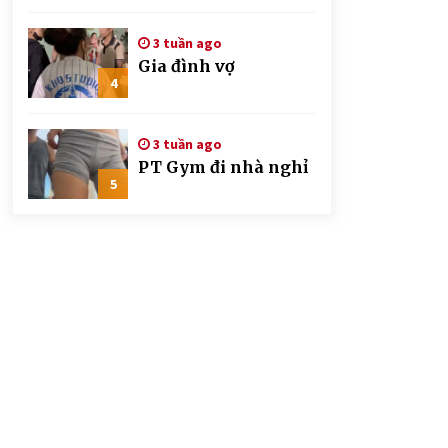
CSGT đứng hình mất
mấy giây
3 tuần ago
Gia đình vợ
4
3 tuần ago
PT Gym đi nhà nghỉ
5