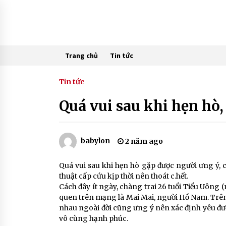
Skip
to
content
Trang chủ
Tin tức
Tin tức
Quá vui sau khi hẹn hò,
babylon
2 năm ago
Quá vui sau khi hẹn hò gặp được người ưng ý,
thuật cấp cứu kịp thời nên thoát c.hết.
Cách đây ít ngày, chàng trai 26 tuổi Tiểu Uông
quen trên mạng là Mai Mai, người Hồ Nam. Trên 
nhau ngoài đời cũng ưng ý nên xác định yêu đư
vô cùng hạnh phúc.