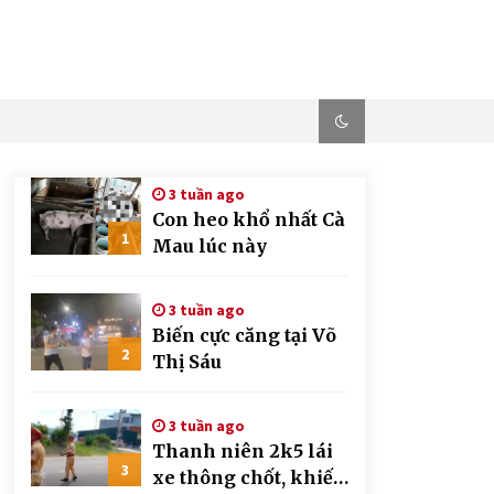
3 tuần ago
Con heo khổ nhất Cà
1
Mau lúc này
3 tuần ago
Biến cực căng tại Võ
2
Thị Sáu
3 tuần ago
Thanh niên 2k5 lái
3
xe thông chốt, khiến