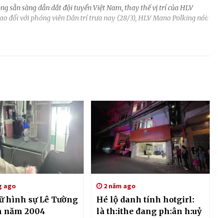
g sẵn sàng dẫn dắt đội tuyển Việt Nam, thay thế vị trí của HLV
ao đổi với phóng viên Dân trí trưa nay (28/3), HLV Mano Polking nói:
g ago
2 năm ago
ữ hình sự Lê Tường
Hé lộ danh tính hotgirl:
h năm 2004
là th:ithe đang ph:ân h:uỷ