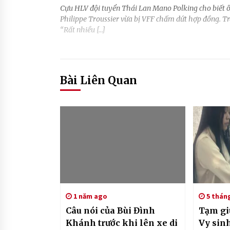
Cựu HLV đội tuyển Thái Lan Mano Polking cho biết ôn
Philippe Troussier vừa bị VFF chấm dứt hợp đồng. Tr
“Rất nhiều […]
Bài Liên Quan
1 năm ago
5 thán
Câu nói của Bùi Đình
Tạm gi
Khánh trước khi lên xe di
Vy sin