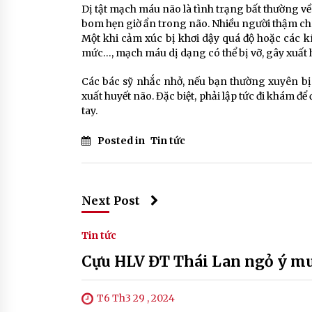
Dị tật mạch máu não là tình trạng bất thường v
bom hẹn giờ ẩn trong não. Nhiều người thậm ch
Một khi cảm xúc bị khơi dậy quá độ hoặc các k
mức…, mạch máu dị dạng có thể bị vỡ, gây xuất hu
Các bác sỹ nhắc nhở, nếu bạn thường xuyên bị 
xuất huyết não. Đặc biệt, phải lập tức đi khám để
tay.
Posted in
Tin tức
Next Post
Tin tức
Cựu HLV ĐT Thái Lan ngỏ ý mu
T6 Th3 29 , 2024