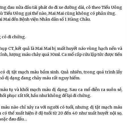
g đau nửa đầu tái phát do đi xe đường dài, cô theo Tiểu Uông
dù Tiểu Uông gọi thế nào, Mai Mai cũng không có phản ứng.
Mai Mai đến Bệnh viện Nhân dân số 1 Hàng Châu.
 có di chứng.
hụp CT, kết quả là Mai Mai bị xuất huyết não vùng hạch nền và
 tỉnh, lượng máu chảy quá 30ml. Ca mổ cấp cứu lập tức được tiến
có dị tật mạch máu bẩm sinh. Quả nhiên, trong quá trình lấy
hỏ dị dạng đang chảy máu rất nguy hiểm.
 máu tụ và khối mạch máu dị dạng. Sau ca mổ diễn ra suôn sẻ,
ồi phục rất tốt, hầu như không để lại di chứng.
 máu não chỉ xảy ra với người có tuổi, nhưng dị tật mạch máu
ện có thể xuất hiện ở độ tuổi từ 20 đến 40 như xuất huyết nội sọ,
 hoặc đau đầu…