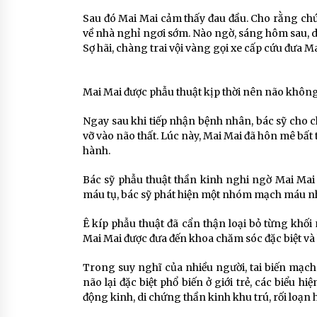
Sau đó Mai Mai cảm thấy đau đầu. Cho rằng chứn
về nhà nghỉ ngơi sớm. Nào ngờ, sáng hôm sau, 
Sợ hãi, chàng trai vội vàng gọi xe cấp cứu đưa 
Mai Mai được phẫu thuật kịp thời nên não không
Ngay sau khi tiếp nhận bệnh nhân, bác sỹ cho c
vỡ vào não thất. Lúc này, Mai Mai đã hôn mê bất
hành.
Bác sỹ phẫu thuật thần kinh nghi ngờ Mai Mai 
máu tụ, bác sỹ phát hiện một nhóm mạch máu n
Ê kíp phẫu thuật đã cẩn thận loại bỏ từng khối
Mai Mai được đưa đến khoa chăm sóc đặc biệt và h
Trong suy nghĩ của nhiều người, tai biến mạch
não lại đặc biệt phổ biến ở giới trẻ, các biểu hi
động kinh, di chứng thần kinh khu trú, rối loạn