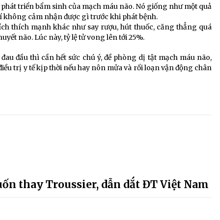
ề phát triển bẩm sinh của mạch máu não. Nó giống như một quả
í không cảm nhận được gì trước khi phát bệnh.
ích thích mạnh khác như say rượu, hút thuốc, căng thẳng quá
yết não. Lúc này, tỷ lệ tử vong lên tới 25%.
đau đầu thì cần hết sức chú ý, đề phòng dị tật mạch máu não,
 điều trị y tế kịp thời nếu hay nôn mửa và rối loạn vận động chân
ốn thay Troussier, dẫn dắt ĐT Việt Nam