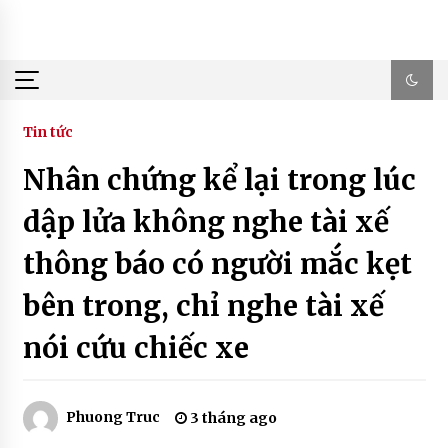
Skip
to
content
Tin tức
Nhân chứng kể lại trong lúc
dập lửa không nghe tài xế
thông báo có người mắc kẹt
bên trong, chỉ nghe tài xế
nói cứu chiếc xe
Phuong Truc
3 tháng ago