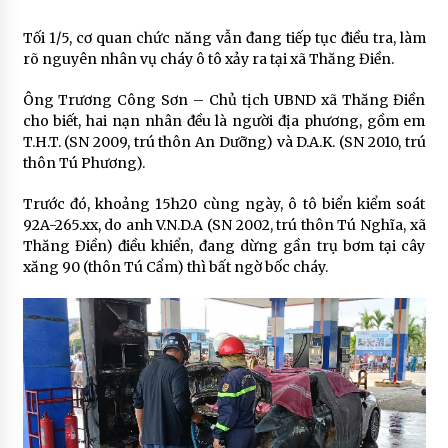
Tối 1/5, cơ quan chức năng vẫn đang tiếp tục điều tra, làm
rõ nguyên nhân vụ cháy ô tô xảy ra tại xã Thăng Điền.
Ông Trương Công Sơn – Chủ tịch UBND xã Thăng Điền
cho biết, hai nạn nhân đều là người địa phương, gồm em
T.H.T. (SN 2009, trú thôn An Dưỡng) và D.A.K. (SN 2010, trú
thôn Tú Phương).
Trước đó, khoảng 15h20 cùng ngày, ô tô biển kiểm soát
92A-265.xx, do anh V.N.D.A (SN 2002, trú thôn Tú Nghĩa, xã
Thăng Điền) điều khiển, đang dừng gần trụ bơm tại cây
xăng 90 (thôn Tú Cẩm) thì bất ngờ bốc cháy.