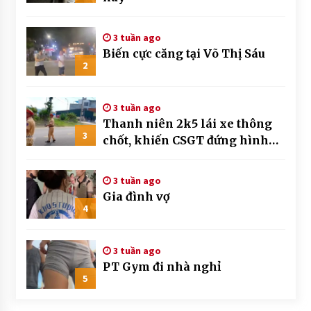
3 tuần ago
Biến cực căng tại Võ Thị Sáu
2
3 tuần ago
Thanh niên 2k5 lái xe thông
3
chốt, khiến CSGT đứng hình
mất mấy giây
3 tuần ago
Gia đình vợ
4
3 tuần ago
PT Gym đi nhà nghỉ
5