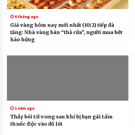
6 tháng ago
Giá vàng hôm nay mới nhất (10/2) tiếp đà
tăng: Nhà vàng bán “thả cửa”, người mua bớt
hào hứng
1 năm ago
Thầy bói t:ử v:ong sau khi bị bạn gái t:ẩm
th:uốc đ:ộc vào đồ lót