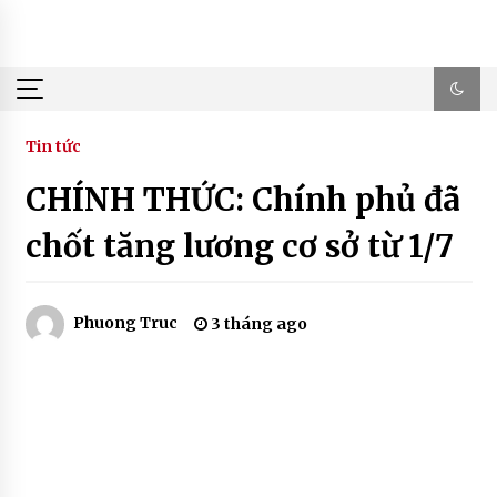
Skip
to
content
Tin tức
CHÍNH THỨC: Chính phủ đã
chốt tăng lương cơ sở từ 1/7
Phuong Truc
3 tháng ago