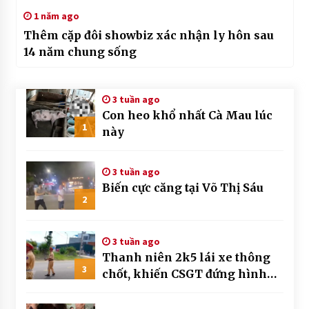
1 năm ago
Thêm cặp đôi showbiz xác nhận ly hôn sau
14 năm chung sống
3 tuần ago
Con heo khổ nhất Cà Mau lúc
1
này
3 tuần ago
Biến cực căng tại Võ Thị Sáu
2
3 tuần ago
Thanh niên 2k5 lái xe thông
3
chốt, khiến CSGT đứng hình
mất mấy giây