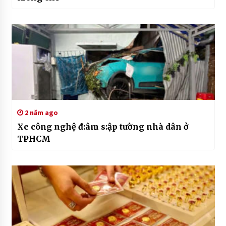
2 năm ago
Xe công nghệ đ:âm s:ập tường nhà dân ở
TPHCM