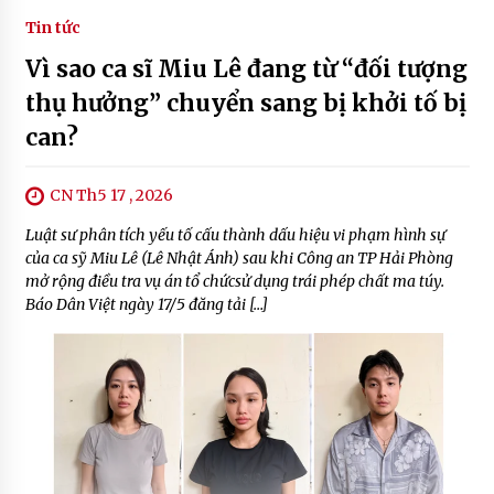
Tin tức
Vì sao ca sĩ Miu Lê đang từ “đối tượng
thụ hưởng” chuyển sang bị khởi tố bị
can?
CN Th5 17 , 2026
Luật sư phân tích yếu tố cấu thành dấu hiệu vi phạm hình sự
của ca sỹ Miu Lê (Lê Nhật Ánh) sau khi Công an TP Hải Phòng
mở rộng điều tra vụ án tổ chứcsử dụng trái phép chất ma túy.
Báo Dân Việt ngày 17/5 đăng tải […]