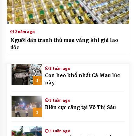
2 năm ago
Người dân tranh thủ mua vàng khi giá lao
dốc
3 tuần ago
Con heo khổ nhất Cà Mau lúc
1
này
3 tuần ago
Biến cực căng tại Võ Thị Sáu
2
3 tuần ago