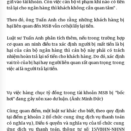
gửi vào tài khoản. Còn việc cán bộ vi phạm khi nào có tiền
trả lại cho ngân hàng thì khách không cần quan tâm” .
Theo đó, ông Tuấn Anh cho rằng những khách hàng bị
hại liên quan đến MSB vẫn cơ hội lấy lại tiền.
Luật sư Tuấn Anh phân tích thêm, nếu trong trường hợp
cơ quan an ninh điều tra xác định người bị mất tiền là bị
hại của cán bộ ngân hàng thì cán bộ này phải có trách
nhiệm hoàn trả lại số tiền cho khách hàng. Do đó, xác định
vai trò của bị hại hay người liên quan rất quan trọng trong
việc ai là người trả lại tiền.
Vụ việc hàng chục tỷ đồng trong tài khoản MSB bị “bốc
hơi” đang gây xôn xao dư luận. (Ảnh: Minh Đức)
Cùng quan điểm, một luật sư khác cho biết, theo quy định
tại điểm g khoản 2 (tổ chức cung ứng dịch vụ thanh toán
có nghĩa vụ), Điều 6 quyền và nghĩa vụ của tổ chức cung
ứng dịch vụ thanh toán, thông tư số: 15/VBHN-NHNN