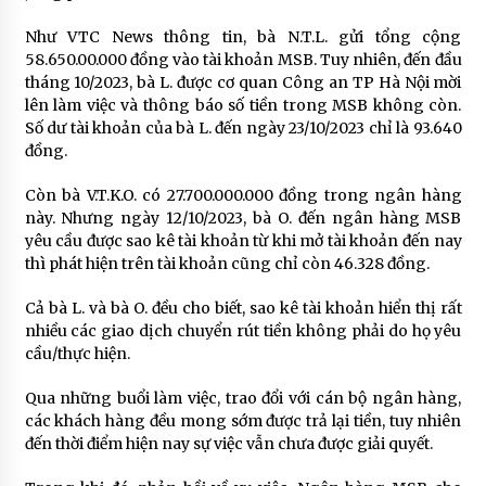
Như VTC News thông tin, bà N.T.L. gửi tổng cộng
58.650.00.000 đồng vào tài khoản MSB. Tuy nhiên, đến đầu
tháng 10/2023, bà L. được cơ quan Công an TP Hà Nội mời
lên làm việc và thông báo số tiền trong MSB không còn.
Số dư tài khoản của bà L. đến ngày 23/10/2023 chỉ là 93.640
đồng.
Còn bà V.T.K.O. có 27.700.000.000 đồng trong ngân hàng
này. Nhưng ngày 12/10/2023, bà O. đến ngân hàng MSB
yêu cầu được sao kê tài khoản từ khi mở tài khoản đến nay
thì phát hiện trên tài khoản cũng chỉ còn 46.328 đồng.
Cả bà L. và bà O. đều cho biết, sao kê tài khoản hiển thị rất
nhiều các giao dịch chuyển rút tiền không phải do họ yêu
cầu/thực hiện.
Qua những buổi làm việc, trao đổi với cán bộ ngân hàng,
các khách hàng đều mong sớm được trả lại tiền, tuy nhiên
đến thời điểm hiện nay sự việc vẫn chưa được giải quyết.