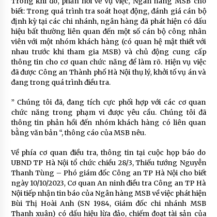
Trong khi đó, phản hồi về vụ việc, Ngân hàng MSB cho
biết: Trong quá trình tra soát hoạt động, đánh giá cán bộ
định kỳ tại các chi nhánh, ngân hàng đã phát hiện có dấu
hiệu bất thường liên quan đến một số cán bộ công nhân
viên với một nhóm khách hàng (có quan hệ mật thiết với
nhau trước khi tham gia MSB) và chủ động cung cấp
thông tin cho cơ quan chức năng để làm rõ. Hiện vụ việc
đã được Công an Thành phố Hà Nội thụ lý, khởi tố vụ án và
đang trong quá trình điều tra.
” Chúng tôi đã, đang tích cực phối hợp với các cơ quan
chức năng trong phạm vi được yêu cầu. Chúng tôi đã
thông tin phản hồi đến nhóm khách hàng có liên quan
bằng văn bản “, thông cáo của MSB nêu.
Về phía cơ quan điều tra, thông tin tại cuộc họp báo do
UBND TP Hà Nội tổ chức chiều 28/3, Thiếu tướng Nguyễn
Thanh Tùng – Phó giám đốc Công an TP Hà Nội cho biết
ngày 10/10/2023, Cơ quan An ninh điều tra Công an TP Hà
Nội tiếp nhận tin báo của Ngân hàng MSB về việc phát hiện
Bùi Thị Hoài Anh (SN 1984, Giám đốc chi nhánh MSB
Thanh xuân) có dấu hiệu lừa đảo, chiếm đoạt tài sản của