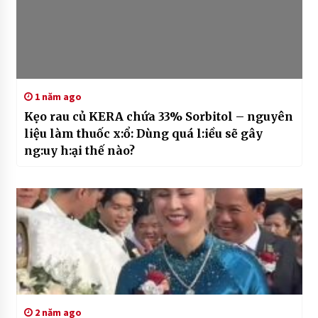
1 năm ago
Kẹo rau củ KERA chứa 33% Sorbitol – nguyên
liệu làm thuốc x:ổ: Dùng quá l:iều sẽ gây
ng:uy h:ại thế nào?
2 năm ago