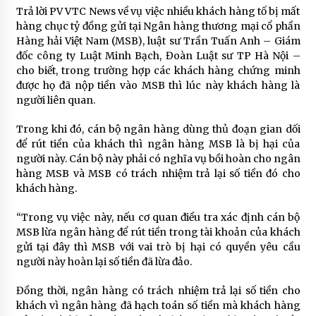
Trả lời PV VTC News về vụ việc nhiều khách hàng tố bị mất
hàng chục tỷ đồng gửi tại Ngân hàng thương mại cổ phần
Hàng hải Việt Nam (MSB), luật sư Trần Tuấn Anh – Giám
đốc công ty Luật Minh Bạch, Đoàn Luật sư TP Hà Nội –
cho biết, trong trường hợp các khách hàng chứng minh
được họ đã nộp tiền vào MSB thì lúc này khách hàng là
người liên quan.
Trong khi đó, cán bộ ngân hàng dùng thủ đoạn gian dối
để rút tiền của khách thì ngân hàng MSB là bị hại của
người này. Cán bộ này phải có nghĩa vụ bồi hoàn cho ngân
hàng MSB và MSB có trách nhiệm trả lại số tiền đó cho
khách hàng.
“Trong vụ việc này, nếu cơ quan điều tra xác định cán bộ
MSB lừa ngân hàng để rút tiền trong tài khoản của khách
gửi tại đây thì MSB với vai trò bị hại có quyền yêu cầu
người này hoàn lại số tiền đã lừa đảo.
Đồng thời, ngân hàng có trách nhiệm trả lại số tiền cho
khách vì ngân hàng đã hạch toán số tiền mà khách hàng