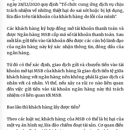
ngày 28/12/2020 quy định “Tổ chức cung ứng dịch vụ chịu
trách nhiệm về những thiệt hại do sai sót hoặc bị lợi dụng,
lừa đảo trên tài khoản của khách hàng do lỗi của mình”.
Các khách hàng ký hợp đồng mở tài khoản thanh toán và
được Ngân hàng MSB cấp mã số tài khoản thanh toán. Sau
mỗi lần gửi tiền vào tài khoản đều được các cán bộ lãnh đạo
của ngân hàng này ký xác nhận thông tin, đóng dấu của
ngân hàng.
Từ đó có thể xác định, giao dịch gửi và chuyển tiền vào tài
khoản mở tại MSB của khách hàng là giao dịch tiền tệ giữa
khách hàng với ngân hàng nên không phải là giao dịch cá
nhân với cá nhân. Vì thế, nếu xảy ra rủi ro nào liên quan
đến việc gửi tiền vào tài khoản ngân hàng này thì trách
nhiệm có liên quan tới MSB.
Bao lâu thì khách hàng lấy được tiền?
Theo các luật sư, khách hàng của MSB có thể là bị hại của
một vụ án hình sự, lừa đảo chiếm đoạt tài sản. Cơ quan điều