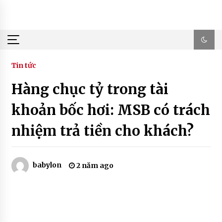
Skip
to
content
Tin tức
Hàng chục tỷ trong tài
khoản bốc hơi: MSB có trách
nhiệm trả tiền cho khách?
babylon
2 năm ago