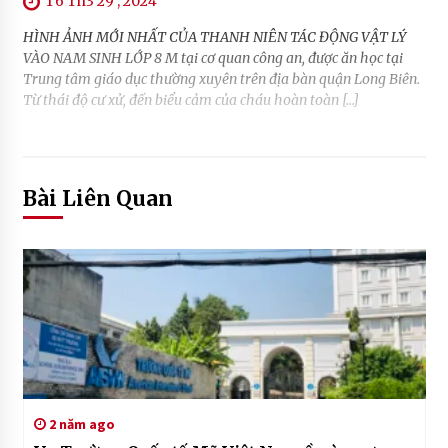
T6 Th3 29 , 2024
HÌNH ẢNH MỚI NHẤT CỦA THANH NIÊN TÁC ĐỘNG VẬT LÝ
VÀO NAM SINH LỚP 8 M tại cơ quan công an, được ăn học tại
Trung tâm giáo dục thường xuyên trên địa bàn quận Long Biên.
Từ thái độ cư xử, đến biểu cảm của cháu hoàn toàn […]
Bài Liên Quan
2 năm ago