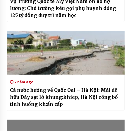
Vụ Trường Quốc tế Mỹ Việt Nam ồn ào nợ
lương: Chủ trường kêu gọi phụ huynh đóng
125 tỷ đồng duy trì năm học
2 năm ago
Cả nước hướng về Quốc Oai – Hà Nội: Mái đê
hữu Đáy sạt lở khung:khiep, Hà Nội công bố
tình huống kh:ẩn cấp