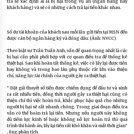
tra sẽ xác định ai là bị hại trong vụ án (ngân hàng hay
khách hàng) và sẽ có những cách trả lại tiền khác nhau.
Số dư tài khoản của khách sau mỗi lần gửi tiền tại MSN đều
được cán bộ ngân hàng ký và đóng dấu. (Ảnh: NVCC)
Theo luật sư Trần Tuấn Anh, vấn đề quan trọng nhất là các
bị hại cần phải phối hợp với cơ quan điều tra để thống kê
thiệt hại. Sau khi hoàn tất thống kê, việc có lấy lại được tiền
hay không và trong bao lâu phụ thuộc rất lớn vào thiện
chí, năng lực tài chính của người gây ra thiệt hại.
“ Đặt giả thuyết số tiền được chiếm dụng để đầu tư và sinh
ra rất nhiều tiền, đồng thời người gây ra thiệt hại cũng có
thiện chí thì việc hoàn trả, khắc phục hậu quả cho những
người bị hại sẽ rất nhanh chóng. Trong giai đoạn điều tra
vẫn có thể hoàn trả lại tiền. Nhưng nếu người này không
đủ tiềm lực kinh tế hoặc không nỗ lực hoàn trả thì quá
trình thi hành án, lấy lại tiền rất khó khăn và mất thời gian”
, ông phân tích.