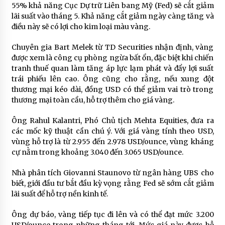
55% khả năng Cục Dự trữ Liên bang Mỹ (Fed) sẽ cắt giảm
lãi suất vào tháng 5. Khả năng cắt giảm ngày càng tăng và
điều này sẽ có lợi cho kim loại màu vàng.
Chuyên gia Bart Melek từ TD Securities nhận định, vàng
được xem là công cụ phòng ngừa bất ổn, đặc biệt khi chiến
tranh thuế quan làm tăng áp lực lạm phát và đẩy lợi suất
trái phiếu lên cao. Ông cũng cho rằng, nếu xung đột
thương mại kéo dài, đồng USD có thể giảm vai trò trong
thương mại toàn cầu, hỗ trợ thêm cho giá vàng.
Ông Rahul Kalantri, Phó Chủ tịch Mehta Equities, đưa ra
các mốc kỹ thuật cần chú ý. Với giá vàng tính theo USD,
vùng hỗ trợ là từ 2.955 đến 2.978 USD/ounce, vùng kháng
cự nằm trong khoảng 3.040 đến 3.065 USD/ounce.
Nhà phân tích Giovanni Staunovo từ ngân hàng UBS cho
biết, giới đầu tư bắt đầu kỳ vọng rằng Fed sẽ sớm cắt giảm
lãi suất để hỗ trợ nền kinh tế.
Ông dự báo, vàng tiếp tục đi lên và có thể đạt mức 3.200
USD/ounce trong những tháng tới. Mức giá này được hỗ