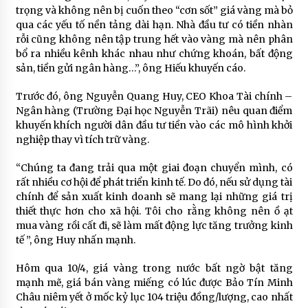
trọng và không nên bị cuốn theo “cơn sốt” giá vàng mà bỏ
qua các yếu tố nền tảng dài hạn. Nhà đầu tư có tiền nhàn
rỗi cũng không nên tập trung hết vào vàng mà nên phân
bổ ra nhiều kênh khác nhau như chứng khoán, bất động
sản, tiền gửi ngân hàng…”, ông Hiếu khuyến cáo.
Trước đó, ông Nguyễn Quang Huy, CEO Khoa Tài chính –
Ngân hàng (Trường Đại học Nguyễn Trãi) nêu quan điểm
khuyến khích người dân đầu tư tiền vào các mô hình khởi
nghiệp thay vì tích trữ vàng.
“Chúng ta đang trải qua một giai đoạn chuyển mình, có
rất nhiều cơ hội để phát triển kinh tế. Do đó, nếu sử dụng tài
chính để sản xuất kinh doanh sẽ mang lại những giá trị
thiết thực hơn cho xã hội. Tôi cho rằng không nên ồ ạt
mua vàng rồi cất đi, sẽ làm mất động lực tăng trưởng kinh
tế ”, ông Huy nhấn mạnh.
Hôm qua 10/4, giá vàng trong nước bất ngờ bật tăng
mạnh mẽ, giá bán vàng miếng có lúc được Bảo Tín Minh
Châu niêm yết ở mốc kỷ lục 104 triệu đồng/lượng, cao nhất