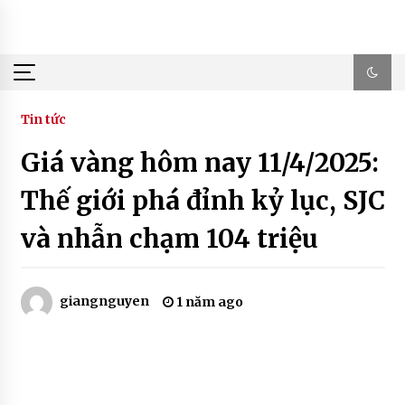
Skip
to
content
Tin tức
Giá vàng hôm nay 11/4/2025:
Thế giới phá đỉnh kỷ lục, SJC
và nhẫn chạm 104 triệu
giangnguyen
1 năm ago