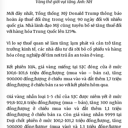
Vàng thế giới vụt tăng. Ảnh: NH
Mới đây nhất, Tổng thống Mỹ Donald Trump thông báo
hoãn áp thuế đối ứng trong vòng 90 ngày đối với nhiều
quốc gia. Nhà lãnh đạo Mỹ cũng tuyên bố sẽ tăng thuế đối
với hàng hóa Trung Quốc lên 125%.
Vì lo sợ thuế quan sẽ làm tăng lạm phát và cản trở tăng
trưởng kinh tế, các nhà đầu tư đã rời bỏ cổ phiếu và hàng
hóa công nghiệp để tìm nơi trú ẩn an toàn ở vàng.
Kết phiên 10/4, giá vàng miếng tại SJC đóng cửa ở mức
100,6-103,6 triệu đồng/lượng (mua vào – bán ra), tăng
900.000 đồng/lượng ở chiều mua vào và đắt thêm 1,7 triệu
đồng/lượng ở chiều bán ra so với kết phiên hôm qua.
Giá vàng nhẫn loại 1-5 chỉ của SJC được niêm yết ở mức
99,8-102,8 triệu đồng/lượng (mua – bán), tăng 300 nghìn
đồng/lượng ở chiều mua vào và đắt thêm 1,1 triệu
đồng/lượng ở chiều bán ra. Còn giá vàng nhẫn 9999 tại
Doji chốt phiên ở mức 100,2-103,2 triệu đồng/lượng, tăng
500.000 đồng/lượng (mua vào) và 1,3 triệu đồng/lượng