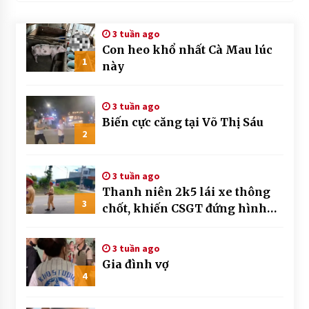
3 tuần ago
Con heo khổ nhất Cà Mau lúc
1
này
3 tuần ago
Biến cực căng tại Võ Thị Sáu
2
3 tuần ago
Thanh niên 2k5 lái xe thông
3
chốt, khiến CSGT đứng hình
mất mấy giây
3 tuần ago
Gia đình vợ
4