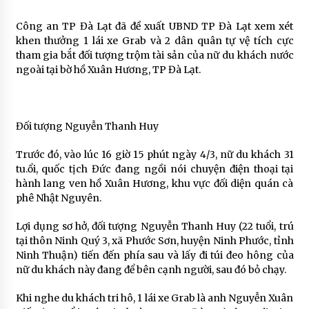
Công an TP Đà Lạt đã đề xuất UBND TP Đà Lạt xem xét
khen thưởng 1 lái xe Grab và 2 dân quân tự vệ tích cực
tham gia bắt đối tượng trộm tài sản của nữ du khách nước
ngoài tại bờ hồ Xuân Hương, TP Đà Lạt.
Đối tượng Nguyễn Thanh Huy
Trước đó, vào lúc 16 giờ 15 phút ngày 4/3, nữ du khách 31
tu.ổi, quốc tịch Đức đang ngồi nói chuyện điện thoại tại
hành lang ven hồ Xuân Hương, khu vực đối diện quán cà
phê Nhật Nguyên.
Lợi dụng sơ hở, đối tượng Nguyễn Thanh Huy (22 tuổi, trú
tại thôn Ninh Quý 3, xã Phước Sơn, huyện Ninh Phước, tỉnh
Ninh Thuận) tiến đến phía sau và lấy đi túi đeo hông của
nữ du khách này đang để bên cạnh người, sau đó bỏ chạy.
Khi nghe du khách tri hô, 1 lái xe Grab là anh Nguyễn Xuân