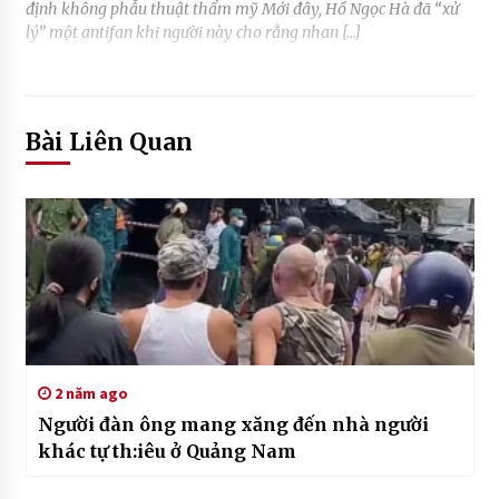
định không phẫu thuật thẩm mỹ Mới đây, Hồ Ngọc Hà đã “xử
lý” một antifan khi người này cho rằng nhan […]
Bài Liên Quan
2 năm ago
Người đàn ông mang xăng đến nhà người
khác tự th:iêu ở Quảng Nam