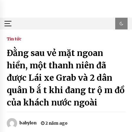
Skip
to
content
Tin tức
Đằng sau vẻ mặt ngoan
hiền, một thanh niên đã
được Lái xe Grab và 2 dân
quân b ắ t khi đang tr ộ m đồ
của khách nước ngoài
babylon
2 năm ago