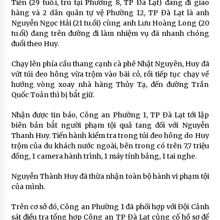
Tiến (29 tuổ.i, trú tại Phường 8, TP Đà Lạt) đang đi giao
hàng và 2 dân quân tự vệ Phường 12, TP Đà Lạt là anh
Nguyễn Ngọc Hải (21 tu.ổi) cùng anh Lưu Hoàng Long (20
tu.ổi) đang trên đường đi làm nhiệm vụ đã nhanh chóng
đuổi theo Huy.
Chạy lên phía cầu thang cạnh cà phê Nhật Nguyên, Huy đã
vứt túi đeo hông vừa trộm vào bãi cỏ, rồi tiếp tục chạy về
hướng vòng xoay nhà hàng Thủy Tạ, đến đường Trần
Quốc Toản thì bị bắt giữ.
Nhận được tin báo, Công an Phường 1, TP Đà Lạt tới lập
biên bản bắt người phạm tội quả tang đối với Nguyễn
Thanh Huy. Tiến hành kiểm tra trong túi đeo hông do Huy
trộm của du khách nước ngoài, bên trong có trên 7,7 triệu
đồng, 1 camera hành trình, 1 máy tính bảng, 1 tai nghe.
Nguyễn Thành Huy đã thừa nhận toàn bộ hành vi phạm tội
của mình.
Trên cơ sở đó, Công an Phường 1 đã phối hợp với Đội Cảnh
sát điều tra tổng hợp Công an TP Đà Lạt củng cố hồ sơ để