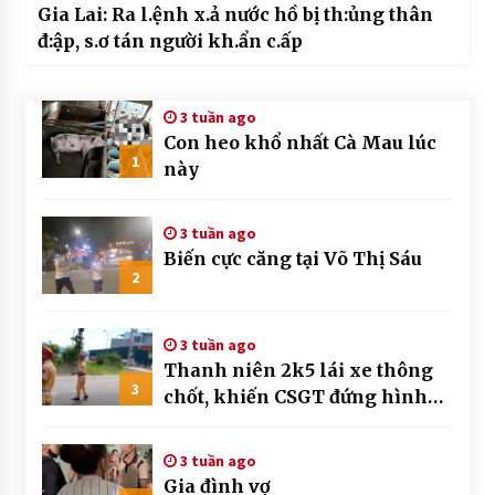
Gia Lai: Ra l.ệnh x.ả nước hồ bị th:ủng thân
đ:ập, s.ơ tán người kh.ẩn c.ấp
3 tuần ago
Con heo khổ nhất Cà Mau lúc
1
này
3 tuần ago
Biến cực căng tại Võ Thị Sáu
2
3 tuần ago
Thanh niên 2k5 lái xe thông
3
chốt, khiến CSGT đứng hình
mất mấy giây
3 tuần ago
Gia đình vợ