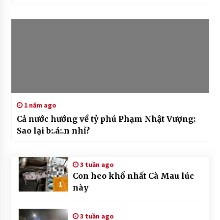
1 năm ago
Cả nước hướng về tỷ phú Phạm Nhật Vượng:
Sao lại b:.á:.n nhỉ?
3 tuần ago
Con heo khổ nhất Cà Mau lúc
1
này
3 tuần ago