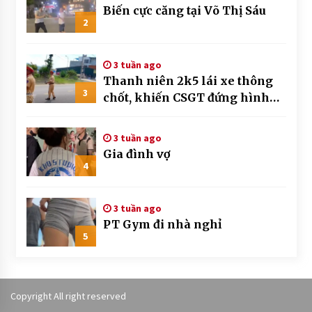
Biến cực căng tại Võ Thị Sáu
2
3 tuần ago
Thanh niên 2k5 lái xe thông
3
chốt, khiến CSGT đứng hình
mất mấy giây
3 tuần ago
Gia đình vợ
4
3 tuần ago
PT Gym đi nhà nghỉ
5
Copyright All right reserved