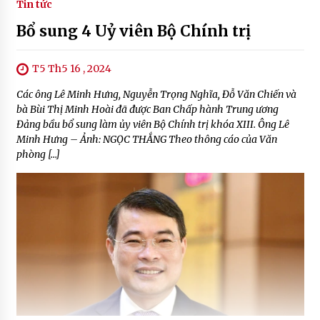
Tin tức
Bổ sung 4 Uỷ viên Bộ Chính trị
T5 Th5 16 , 2024
Các ông Lê Minh Hưng, Nguyễn Trọng Nghĩa, Đỗ Văn Chiến và
bà Bùi Thị Minh Hoài đã được Ban Chấp hành Trung ương
Đảng bầu bổ sung làm ủy viên Bộ Chính trị khóa XIII. Ông Lê
Minh Hưng – Ảnh: NGỌC THẮNG Theo thông cáo của Văn
phòng […]