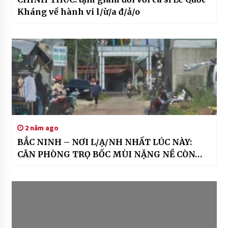
Kháng về hành vi l/ừ/a đ/ả/o
2 năm ago
BẮC NINH – NƠI L/Ạ/NH NHẤT LÚC NÀY:
CĂN PHÒNG TRỌ BỐC MÙI NẶNG NỀ CÒN…