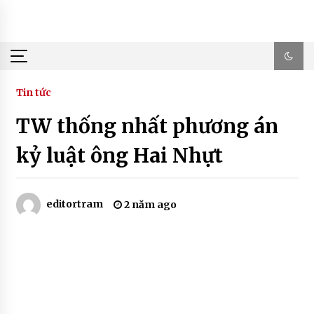
Skip
to
content
Tin tức
TW thống nhất phương án
kỷ luật ông Hai Nhựt
editortram
2 năm ago