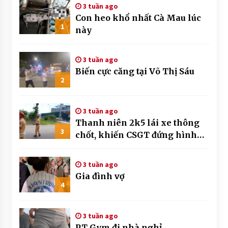
3 tuần ago
Con heo khổ nhất Cà Mau lúc
1
này
3 tuần ago
Biến cực căng tại Võ Thị Sáu
2
3 tuần ago
Thanh niên 2k5 lái xe thông
3
chốt, khiến CSGT đứng hình
mất mấy giây
3 tuần ago
Gia đình vợ
4
3 tuần ago
PT Gym đi nhà nghỉ