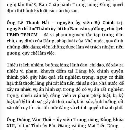
nghị lần thứ 9, Ban Chấp hành Trung ương Đảng quyết
định thi hành kỷ luật các cán bộ sau:
Ông Lê Thanh Hải – nguyên ủy viên Bộ Chính trị,
nguyên bí thư Thành ủy, bí thư Ban cán sự đảng, chủ tịch
UBND TP.HCM –
đã vi phạm nguyên tắc tập trung dân
chủ, quy định của Đảng, pháp luật của Nhà nước, quy định
những điều đảng viên không được làm và trách nhiệm nêu
gương, quy chế làm việc.
Thiếu trách nhiệm, buông lỏng lãnh đạo, chỉ đạo, để xảy ra
nhiều vi phạm, khuyết điểm tại Đảng bộ, chính quyền
thành phố, gây hậu quả rất nghiêm trọng, nguy cơ thiệt
hại, thất thoát, lãng phí rất lớn tiền, tài sản của Nhà nước; để
xảy ra nhiều vụ án hình sự, trong đó có vụ án rất nghiêm
trọng, nhiều cán bộ, đảng viên vi phạm pháp luật, bị kỷ
luật, xử lý hình sự, gây dư luận xấu, bức xúc, ảnh hưởng rất
xấu đến uy tín của tổ chức đảng và chính quyền thành phố.
Ông Dương Văn Thái – ủy viên Trung ương Đảng khóa
XIII,
bí thư Tỉnh ủy Bắc Giang và ông Mai Tiến Dũng –