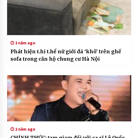
2 năm ago
Phát hiện t.hi t.hể nữ giới đã ‘khô’ trên ghế
sofa trong căn hộ chung cư Hà Nội
2 năm ago
CHÍNH THỨC: tạm giam đối với ca sĩ Lê Quốc