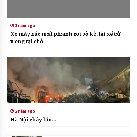
1 năm ago
Xe máy xúc m:ất ph:anh rơi bờ kè, tài xế t:ử
v:ong tại chỗ
2 năm ago
Hà Nội cháy lớn…