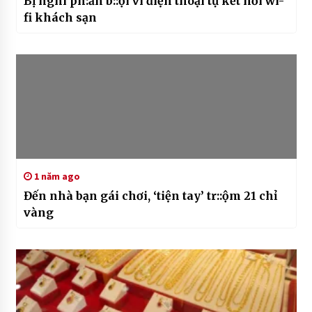
Bị nghi ph:ản b::ội vì điện thoại tự kết nối wi-
fi khách sạn
1 năm ago
Đến nhà bạn gái chơi, ‘tiện tay’ tr::ộm 21 chỉ
vàng