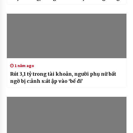
1 năm ago
Rút 3,1 tỷ trong tài khoản, người phụ nữ bất
ngờ bị c:ảnh s:át ập vào ‘bế đi’