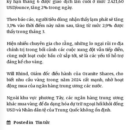
kỳ hạn tháng 6 được giao dịch lần cuối ở mức 2.421,60
USD/ounce, tăng 2% trong ngày.
Theo báo cáo, người tiêu dùng nhận thấy lạm phát sẽ tăng
3,1% vào thời điểm này năm sau, tăng từ mức 2,9% được
thấy trong tháng 3.
Hiện nhiều chuyên gia cho rằng, những lo ngại rủi ro địa
chính trị trong bối cảnh các cuộc xung đột vẫn tiếp diễn,
cùng một loạt cuộc bầu cử sắp tới, sẽ là các yếu tố hỗ trợ
đáng kể cho vàng.
Will Rhind, Giám đốc điều hành của Granite Shares, cho
biết nhu cầu vàng trong năm 2024 rất mạnh, nhờ hoạt
động mua của ngân hàng trung ương các nước.
Ngoài khu vực phương Tây, các ngân hàng trung ương
khác mua vàng để đa dạng hóa dự trữ ngoại hối khỏi đồng
USD và Nhân dân tệ của Trung Quốc không ổn định.
Posted in
Tin tức