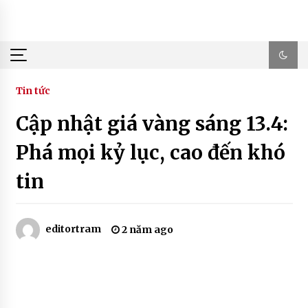
Skip
to
content
Tin tức
Cập nhật giá vàng sáng 13.4:
Phá mọi kỷ lục, cao đến khó
tin
editortram
2 năm ago