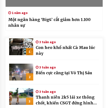
1 năm ago
Một ngân hàng ‘Big4’ cắt giảm hơn 1.100
nhân sự
3 tuần ago
Con heo khổ nhất Cà Mau lúc
1
này
3 tuần ago
Biến cực căng tại Võ Thị Sáu
2
3 tuần ago
Thanh niên 2k5 lái xe thông
3
chốt, khiến CSGT đứng hình