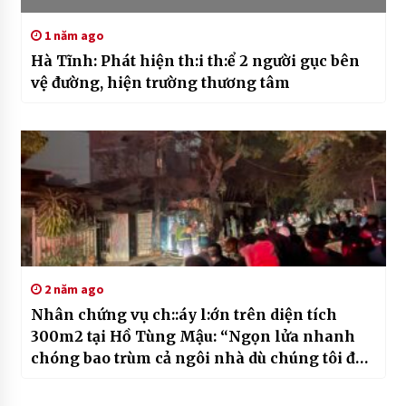
1 năm ago
Hà Tĩnh: Phát hiện th:i th:ể 2 người gục bên
vệ đường, hiện trường thương tâm
2 năm ago
Nhân chứng vụ ch::áy l:ớn trên diện tích
300m2 tại Hồ Tùng Mậu: “Ngọn lửa nhanh
chóng bao trùm cả ngôi nhà dù chúng tôi đã
dùng nhiều cách”