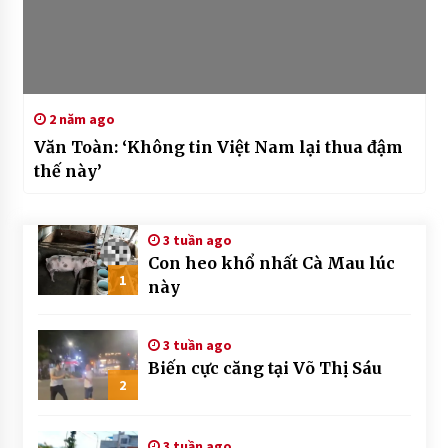
2 năm ago
Văn Toàn: ‘Không tin Việt Nam lại thua đậm
thế này’
3 tuần ago
Con heo khổ nhất Cà Mau lúc
1
này
3 tuần ago
Biến cực căng tại Võ Thị Sáu
2
3 tuần ago