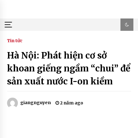
Skip
to
content
Tin tức
Hà Nội: Phát hiện cơ sở
khoan giếng ngầm “chui” để
sản xuất nước I-on kiềm
giangnguyen
2 năm ago