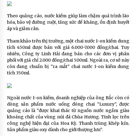
Theo quảng cáo, nước kiềm giúp làm chậm quá trình lão
hóa, bảo vệ đường ruột, tăng sức đề kháng, ổn định huyết
áp và giảm cân.
Tham khảo trên thị trường, một chai nước I-on kiềm dung
tích 450ml được bán với giá 6.000-7.000 đồng/chai. Tuy
nhiên, Công ty Linh Hải đang bán cho các đơn vị phân
phối với giá chỉ 2.000 đồng/chai 500ml. Ngoài ra, cơ sở này
còn đang chuẩn bị “ra mắt” chai nước I-on kiềm dung
tích 350ml.
Ngoài nước I-on kiềm, doanh nghiệp của ông Bắc còn có
dòng sản phẩm nước uống đóng chai “Luxury”, được
quảng cáo là “được khai thác từ nguồn nước ngầm giàu
khoáng chất của vùng núi đá Chùa Hương. Tinh lọc trên
công nghệ hiện đại của Hoa Kỳ. Thanh trùng khép kín.
Sản phẩm giàu oxy dành cho giới thượng lưu”.