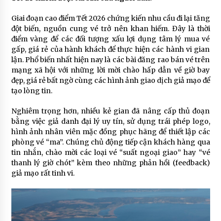
Giai đoạn cao điểm Tết 2026 chứng kiến nhu cầu đi lại tăng
đột biến, nguồn cung vé trở nên khan hiếm. Đây là thời
điểm vàng để các đối tượng xấu lợi dụng tâm lý mua vé
gấp, giá rẻ của hành khách để thực hiện các hành vi gian
lận. Phổ biến nhất hiện nay là các bài đăng rao bán vé trên
mạng xã hội với những lời mời chào hấp dẫn về giờ bay
đẹp, giá rẻ bất ngờ cùng các hình ảnh giao dịch giả mạo để
tạo lòng tin.
Nghiêm trọng hơn, nhiều kẻ gian đã nâng cấp thủ đoạn
bằng việc giả danh đại lý uy tín, sử dụng trái phép logo,
hình ảnh nhân viên mặc đồng phục hãng để thiết lập các
phòng vé “ma”. Chúng chủ động tiếp cận khách hàng qua
tin nhắn, chào mời các loại vé “suất ngoại giao” hay “vé
thanh lý giờ chót” kèm theo những phản hồi (feedback)
giả mạo rất tinh vi.