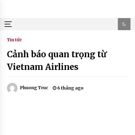
Skip
to
content
Tin tức
Cảnh báo quan trọng từ
Vietnam Airlines
Phuong Truc
6 tháng ago