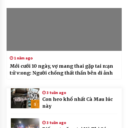
1 năm ago
Mới cưới 10 ngày, vợ mang thai gặp tai n:ạn
t:ử v:ong: Người chồng thất thần bên di ảnh
3 tuần ago
Con heo khổ nhất Cà Mau lúc
1
này
3 tuần ago