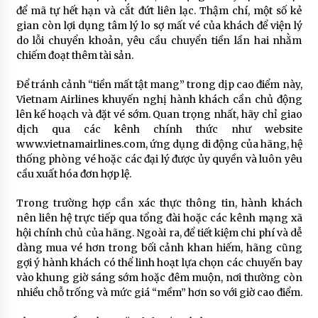
để mã tự hết hạn và cắt đứt liên lạc. Thậm chí, một số kẻ
gian còn lợi dụng tâm lý lo sợ mất vé của khách để viện lý
do lỗi chuyển khoản, yêu cầu chuyển tiền lần hai nhằm
chiếm đoạt thêm tài sản.
Để tránh cảnh “tiền mất tật mang” trong dịp cao điểm này,
Vietnam Airlines khuyến nghị hành khách cần chủ động
lên kế hoạch và đặt vé sớm. Quan trọng nhất, hãy chỉ giao
dịch qua các kênh chính thức như website
www.vietnamairlines.com, ứng dụng di động của hãng, hệ
thống phòng vé hoặc các đại lý được ủy quyền và luôn yêu
cầu xuất hóa đơn hợp lệ.
Trong trường hợp cần xác thực thông tin, hành khách
nên liên hệ trực tiếp qua tổng đài hoặc các kênh mạng xã
hội chính chủ của hãng. Ngoài ra, để tiết kiệm chi phí và dễ
dàng mua vé hơn trong bối cảnh khan hiếm, hãng cũng
gợi ý hành khách có thể linh hoạt lựa chọn các chuyến bay
vào khung giờ sáng sớm hoặc đêm muộn, nơi thường còn
nhiều chỗ trống và mức giá “mềm” hơn so với giờ cao điểm.