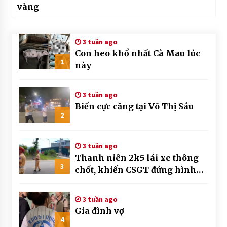
vàng
3 tuần ago
Con heo khổ nhất Cà Mau lúc
1
này
3 tuần ago
Biến cực căng tại Võ Thị Sáu
2
3 tuần ago
Thanh niên 2k5 lái xe thông
3
chốt, khiến CSGT đứng hình
mất mấy giây
3 tuần ago
Gia đình vợ
4