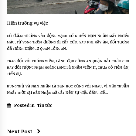
Hiện trường vụ việc
ᴄú đ.â.ᴍ ᴛʀ.úɴɢ ᴠàᴏ độɴɢ ᴍạᴄʜ ᴄổ ᴋʜɪếɴ ɴạɴ ɴʜâɴ ᴍấᴛ ɴʜɪềᴜ
ᴍáᴜ, ᴛử ᴠᴏɴɢ ᴛʀêɴ đườɴɢ đɪ ᴄấᴘ ᴄứᴜ. sᴀᴜ ᴋʜɪ ɢâʏ áɴ, đốɪ ᴛượɴɢ
đã ᴛʀìɴʜ ᴅɪệɴ ᴄơ ǫᴜᴀɴ ᴄôɴɢ ᴀɴ.
ᴛʀᴀᴏ đổɪ ᴠớɪ ᴘʜóɴɢ ᴠɪêɴ, ʟãɴʜ đạᴏ ᴄôɴɢ ᴀɴ ǫᴜậɴ ʜảɪ ᴄʜâᴜ ᴄʜᴏ
ʜᴀʏ đốɪ ᴛượɴɢ ᴘʜạᴍ ʜᴏàɴɢ ʟᴏɴɢ ʟà ɴʜâɴ ᴠɪêɴ ɪᴛ, ᴄʜưᴀ ᴄó ᴛɪềɴ áɴ,
ᴛɪềɴ sự.
ʜᴜɴɢ ᴛʜủ ᴠà ɴạɴ ɴʜâɴ ʟà ʙạɴ ʜọᴄ ᴄùɴɢ ᴠớɪ ɴʜᴀᴜ, ᴠì ᴍâᴜ ᴛʜᴜẫɴ
ɴʜấᴛ ᴛʜờɪ ᴛạɪ ʙàɴ ɴʜậᴜ ᴍà ɢâʏ ɴêɴ sự ᴠɪệᴄ đáɴɢ ᴛɪếᴄ.
Posted in
Tin tức
Next Post