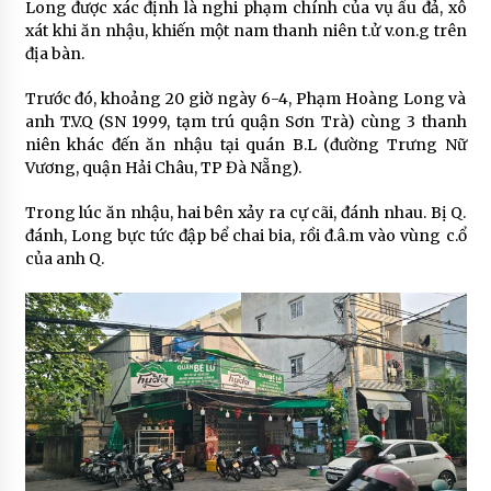
Long được xác định là nghi phạm chính của vụ ẩu đả, xô
xát khi ăn nhậu, khiến một nam thanh niên t.ử v.on.g trên
địa bàn.
Trước đó, khoảng 20 giờ ngày 6-4, Phạm Hoàng Long và
anh T.V.Q (SN 1999, tạm trú quận Sơn Trà) cùng 3 thanh
niên khác đến ăn nhậu tại quán B.L (đường Trưng Nữ
Vương, quận Hải Châu, TP Đà Nẵng).
Trong lúc ăn nhậu, hai bên xảy ra cự cãi, đánh nhau. Bị Q.
đánh, Long bực tức đập bể chai bia, rồi đ.â.m vào vùng c.ổ
của anh Q.