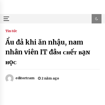
Skip
to
content
Tin tức
Ẩu đả khi ăn nhậu, nam
nhân viên IT đâᴍ ᴄʜếᴛ ʙạɴ
ʜọᴄ
editortram
2 năm ago