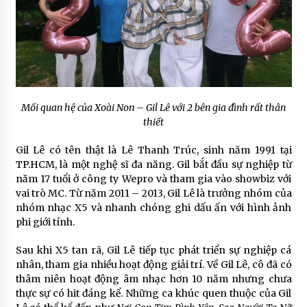
Mối quan hệ của Xoài Non – Gil Lê với 2 bên gia đình rất thân
thiết
Gil Lê có tên thật là Lê Thanh Trúc, sinh năm 1991 tại
TP.HCM, là một nghệ sĩ đa năng. Gil bắt đầu sự nghiệp từ
năm 17 tuổi ở công ty Wepro và tham gia vào showbiz với
vai trò MC. Từ năm 2011 – 2013, Gil Lê là trưởng nhóm của
nhóm nhạc X5 và nhanh chóng ghi dấu ấn với hình ảnh
phi giới tính.
Sau khi X5 tan rã, Gil Lê tiếp tục phát triển sự nghiệp cá
nhân, tham gia nhiều hoạt động giải trí. Về Gil Lê, cô đã có
thâm niên hoạt động âm nhạc hơn 10 năm nhưng chưa
thực sự có hit đáng kể. Những ca khúc quen thuộc của Gil