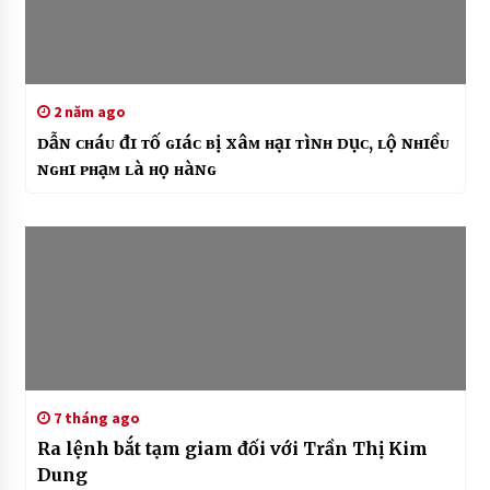
2 năm ago
ᴅẫɴ ᴄʜáᴜ đɪ ᴛố ɢɪáᴄ ʙị xâᴍ ʜạɪ ᴛìɴʜ ᴅụᴄ, ʟộ ɴʜɪềᴜ
ɴɢʜɪ ᴘʜạᴍ ʟà ʜọ ʜàɴɢ
7 tháng ago
Ra lệnh bắt tạm giam đối với Trần Thị Kim
Dung