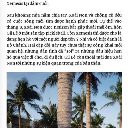
Xemesis tại đám cưới.
Sau khoảng nửa năm chia tay, Xoài Non và chồng cũ đều
có cuộc sống mới, tìm được hạnh phúc mới. Cụ thể vào
tháng 8, Xoài Non được netizen bắt gặp thoải mái ôm, hôn
Gil Lê ở một sân tập pickleball. Còn Xemesis thì được cho là
đang hẹn hò với một người đẹp tên Ý Nhi và có biệt danh là
Bò Chảnh. Hai cặp đôi này tuy chưa thật sự công khai mối
quan hệ, nhưng dân tình đã “soi” ra những dấu hiệu hẹn
hò qua việc đi chơi, đi du lịch. Gil Lê còn thoải mái đưa Xoài
Non tới những sự kiện quan trọng của bản thân.