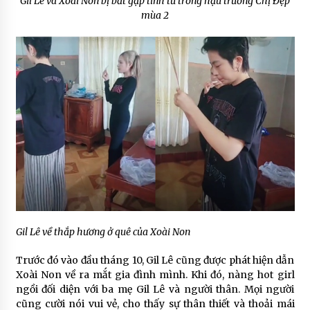
Gil Lê và Xoài Non bị bắt gặp tình tứ trong hậu trường Chị Đẹp
mùa 2
Gil Lê về thắp hương ở quê của Xoài Non
Trước đó vào đầu tháng 10, Gil Lê cũng được phát hiện dẫn
Xoài Non về ra mắt gia đình mình. Khi đó, nàng hot girl
ngồi đối diện với ba mẹ Gil Lê và người thân. Mọi người
cũng cười nói vui vẻ, cho thấy sự thân thiết và thoải mái