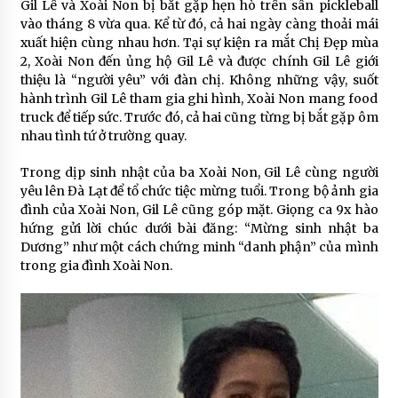
Gil Lê và Xoài Non bị bắt gặp hẹn hò trên sân pickleball
vào tháng 8 vừa qua. Kể từ đó, cả hai ngày càng thoải mái
xuất hiện cùng nhau hơn. Tại sự kiện ra mắt Chị Đẹp mùa
2, Xoài Non đến ủng hộ Gil Lê và được chính Gil Lê giới
thiệu là “người yêu” với đàn chị. Không những vậy, suốt
hành trình Gil Lê tham gia ghi hình, Xoài Non mang food
truck để tiếp sức. Trước đó, cả hai cũng từng bị bắt gặp ôm
nhau tình tứ ở trường quay.
Trong dịp sinh nhật của ba Xoài Non, Gil Lê cùng người
yêu lên Đà Lạt để tổ chức tiệc mừng tuổi. Trong bộ ảnh gia
đình của Xoài Non, Gil Lê cũng góp mặt. Giọng ca 9x hào
hứng gửi lời chúc dưới bài đăng: “Mừng sinh nhật ba
Dương” như một cách chứng minh “danh phận” của mình
trong gia đình Xoài Non.