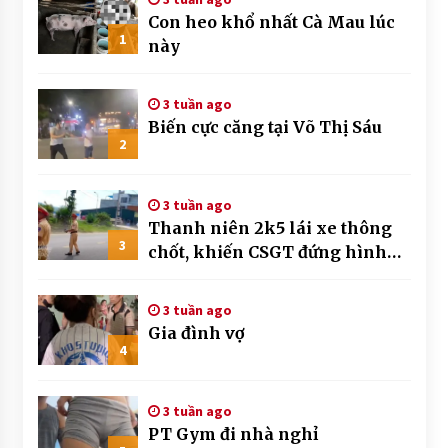
Con heo khổ nhất Cà Mau lúc
1
này
3 tuần ago
Biến cực căng tại Võ Thị Sáu
2
3 tuần ago
Thanh niên 2k5 lái xe thông
3
chốt, khiến CSGT đứng hình
mất mấy giây
3 tuần ago
Gia đình vợ
4
3 tuần ago
PT Gym đi nhà nghỉ