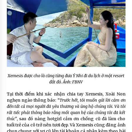
Xemesis được cho là cũng từng đưa Ý Nhi đi du lịch ở một resort
đắt đỏ. Ảnh: FBNV
Tại thời điểm khi xác nhận chia tay Xemesis, Xoài Non
nghẹn ngào thông báo:
“Trước hết, tôi muốn gửi lời cảm ơn
đến tất cả mọi người đã yêu thương và ủng hộ chúng tôi. Và tôi
rất tiếc phải thông báo rằng mối quan hệ của chúng tôi đã kết
thúc”
, sau đó nàng hotgirl cảm ơn chồng cũ đã làm cho
tuổi trẻ của cô trở nên tươi đẹp. Và Xemesis cũng đăng ảnh
chụp chung với vợ cũ lên tài khoản cá nhân kèm theo bài