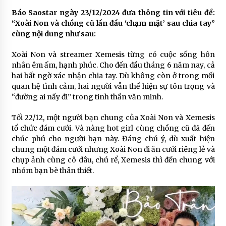
Báo Saostar ngày 23/12/2024 đưa thông tin với tiêu đề:
“Xoài Non và chồng cũ lần đầu ‘chạm mặt’ sau chia tay”
cùng nội dung như sau:
Xoài Non và streamer Xemesis từng có cuộc sống hôn
nhân êm ấm, hạnh phúc. Cho đến đầu tháng 6 năm nay, cả
hai bất ngờ xác nhận chia tay. Dù không còn ở trong mối
quan hệ tình cảm, hai người vẫn thể hiện sự tôn trọng và
“đường ai nấy đi” trong tinh thần văn minh.
Tối 22/12, một người bạn chung của Xoài Non và Xemesis
tổ chức đám cưới. Và nàng hot girl cùng chồng cũ đã đến
chúc phú cho người bạn này. Đáng chú ý, dù xuất hiện
chung một đám cưới nhưng Xoài Non đi ăn cưới riêng lẻ và
chụp ảnh cùng cô dâu, chú rể, Xemesis thì đến chung với
nhóm bạn bè thân thiết.