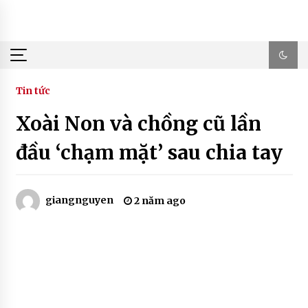
Skip
to
content
Tin tức
Xoài Non và chồng cũ lần
đầu ‘chạm mặt’ sau chia tay
giangnguyen
2 năm ago