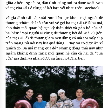
giữa 2 bên. Ngoài ra, dân tình cũng soi ra được Xoài Non
và mẹ của Gil Lê cũng có kết bạn với nhau trên Facebook.
Về gia đình Gil Lê, Xoài Non liên tục khen mọi người dễ
thương. Thậm chí cô còn vui vẻ gọi ba mẹ Gil Lê là ba má,
cho thấy mối quan hệ cực kỳ thân thiết và gắn bó của cả
hai bên: “Mọi người ai cũng dễ thương hết đó. Má Vũ (tên
của mẹ Gil Lê) dễ thương lắm nên đừng có mà coi mấy clip
trên mạng rồi nói này kia quá đáng… Nay tôi có được ăn xí
quách đó. Ba má mang qua đó”. Những động thái này như
ngầm khẳng định rằng mối quan hệ của cả hai đã “qua
cửa” gia đình và nhận được sự ủng hộ từ hai bên.