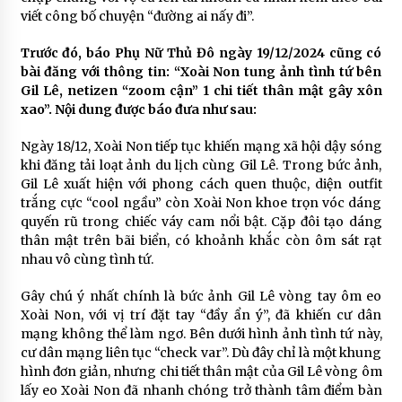
viết công bố chuyện “đường ai nấy đi”.
Trước đó, báo Phụ Nữ Thủ Đô ngày 19/12/2024 cũng có
bài đăng với thông tin: “Xoài Non tung ảnh tình tứ bên
Gil Lê, netizen “zoom cận” 1 chi tiết thân mật gây xôn
xao”. Nội dung được báo đưa như sau:
Ngày 18/12, Xoài Non tiếp tục khiến mạng xã hội dậy sóng
khi đăng tải loạt ảnh du lịch cùng Gil Lê. Trong bức ảnh,
Gil Lê xuất hiện với phong cách quen thuộc, diện outfit
trắng cực “cool ngầu” còn Xoài Non khoe trọn vóc dáng
quyến rũ trong chiếc váy cam nổi bật. Cặp đôi tạo dáng
thân mật trên bãi biển, có khoảnh khắc còn ôm sát rạt
nhau vô cùng tình tứ.
Gây chú ý nhất chính là bức ảnh Gil Lê vòng tay ôm eo
Xoài Non, với vị trí đặt tay “đầy ẩn ý”, đã khiến cư dân
mạng không thể làm ngơ. Bên dưới hình ảnh tình tứ này,
cư dân mạng liên tục “check var”. Dù đây chỉ là một khung
hình đơn giản, nhưng chi tiết thân mật của Gil Lê vòng ôm
lấy eo Xoài Non đã nhanh chóng trở thành tâm điểm bàn