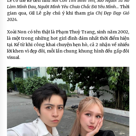
Lê có thể kể đến như
Nơi Con Tim Bình Yên, Sao Người Ta Nỡ
Làm Mình Đau, Người Mình Yêu Chưa Chắc Đã Yêu Mình…
Thời
gian qua, Gil Lê gây chú ý khi tham gia
Chị Đẹp Đạp Gió
2024.
Xoài Non có tên thật là Phạm Thuỳ Trang, sinh năm 2002,
là một trong những hot girl đình đám nhất thời điểm hiện
tại. Kể từ khi công khai chuyện hẹn hò, cả 2 nhận về nhiều
lời khen vì đẹp đôi, mỗi lần chung khung hình đều gấp đôi
visual.