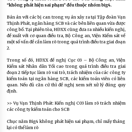
“không phát hiện sai phạm” đều thuộc nhóm big4.
Bán án với các bị can trong vụ án xảy ra tại Tập đoàn Vạn
Thịnh Phát, ngân hàng SCB và các bên liên quan vừa được
công bố. Tại phiên tòa, HĐXX cũng đưa ra nhiều kiến nghị,
đề xuất với cơ quan điều tra, Bộ Công an, Viện Kiểm sát về
một số vấn đề cần làm rõ trong quá trình điều tra giai đoạn
2.
Trong số đó, HĐXX đề nghị Cục 03 – Bộ Công an, Viện
Kiểm sát Nhân dân Tối cao trong quá trình điều tra giai
đoạn 2 tiếp tục làm rõ vai trò, trách nhiệm của các công ty
kiểm toán tại ngân hàng SCB, các kiểm toán viên có liên
quan. Nếu đủ căn cứ thì đề nghị xem xét xử lý đúng quy
định.
>> Vụ Vạn Thịnh Phát: Kiến nghị C03 làm rõ trách nhiệm
các công ty kiểm toán cho SCB
Chục năm Big4 không phát hiện sai phạm, chỉ mấy tháng
lại có thể làm rõ