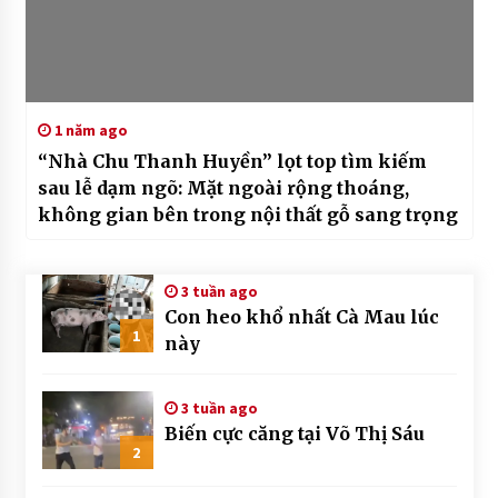
1 năm ago
“Nhà Chu Thanh Huyền” lọt top tìm kiếm
sau lễ dạm ngõ: Mặt ngoài rộng thoáng,
không gian bên trong nội thất gỗ sang trọng
3 tuần ago
Con heo khổ nhất Cà Mau lúc
1
này
3 tuần ago
Biến cực căng tại Võ Thị Sáu
2