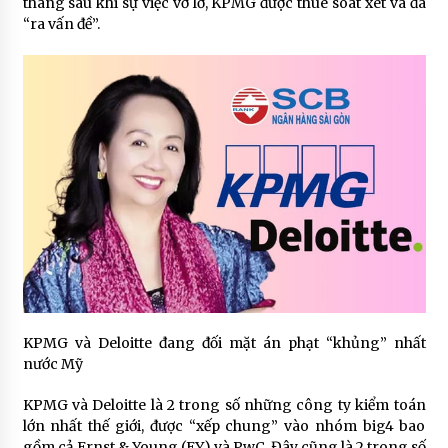
tháng sau khi sự việc vỡ lở, KPMG được thuê soát xét và đã
“ra vấn đề”.
KPMG và Deloitte đang đối mặt án phạt “khủng” nhất
nước Mỹ
KPMG và Deloitte là 2 trong số những công ty kiểm toán
lớn nhất thế giới, được “xếp chung” vào nhóm big4 bao
gồm cả Ernst & Young (EY) và PwC. Đây cũng là 2 trong số