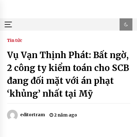
Skip
to
content
Tin tức
Vụ Vạn Thịnh Phát: Bất ngờ,
2 công ty kiểm toán cho SCB
đang đối mặt với án phạt
‘khủng’ nhất tại Mỹ
editortram
2 năm ago