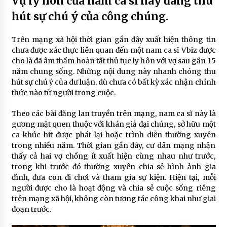
Vụ ly hôn của nam ca sĩ này đang thu
hút sự chú ý của công chúng.
Trên mạng xã hội thời gian gần đây xuất hiện thông tin
chưa được xác thực liên quan đến một nam ca sĩ Vbiz được
cho là đã âm thầm hoàn tất thủ tục ly hôn với vợ sau gần 15
năm chung sống. Những nội dung này nhanh chóng thu
hút sự chú ý của dư luận, dù chưa có bất kỳ xác nhận chính
thức nào từ người trong cuộc.
Theo các bài đăng lan truyền trên mạng, nam ca sĩ này là
gương mặt quen thuộc với khán giả đại chúng, sở hữu một
ca khúc hit được phát lại hoặc trình diễn thường xuyên
trong nhiều năm. Thời gian gần đây, cư dân mạng nhận
thấy cả hai vợ chồng ít xuất hiện cùng nhau như trước,
trong khi trước đó thường xuyên chia sẻ hình ảnh gia
đình, đưa con đi chơi và tham gia sự kiện. Hiện tại, mỗi
người được cho là hoạt động và chia sẻ cuộc sống riêng
trên mạng xã hội, không còn tương tác công khai như giai
đoạn trước.