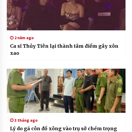
2 năm ago
Ca sĩ Thủy Tiên lại thành tâm điểm gây xôn
xao
3 tháng ago
Lý do gã côn đồ xông vào trụ sở chém trọng