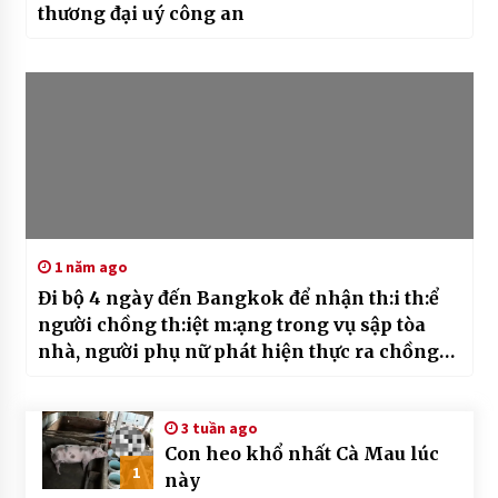
thương đại uý công an
1 năm ago
Đi bộ 4 ngày đến Bangkok để nhận th:i th:ể
người chồng th:iệt m:ạng trong vụ sập tòa
nhà, người phụ nữ phát hiện thực ra chồng
đã ng:oại t:ình từ lâu
3 tuần ago
Con heo khổ nhất Cà Mau lúc
1
này