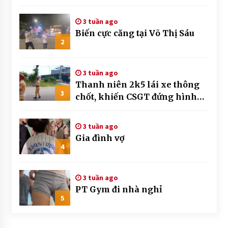
3 tuần ago
Biến cực căng tại Võ Thị Sáu
2
3 tuần ago
Thanh niên 2k5 lái xe thông
3
chốt, khiến CSGT đứng hình
mất mấy giây
3 tuần ago
Gia đình vợ
4
3 tuần ago
PT Gym đi nhà nghỉ
5