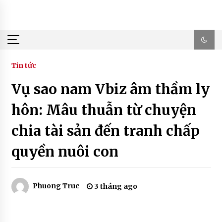
Skip
to
content
Tin tức
Vụ sao nam Vbiz âm thầm ly
hôn: Mâu thuẫn từ chuyện
chia tài sản đến tranh chấp
quyền nuôi con
Phuong Truc
3 tháng ago