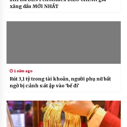
xăng dầu MỚI NHẤT
1 năm ago
Rút 3,1 tỷ trong tài khoản, người phụ nữ bất
ngờ bị c:ảnh s:át ập vào ‘bế đi’