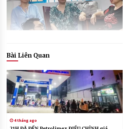
Bài Liên Quan
4 tháng ago
21H ĐÃ ĐẾN Petrolimex ĐIỀU CHỈNH giá