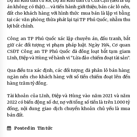
Dự án Khu dân cư K8, Dự án Khu dân cư Cửa Cạn (đều là dự
án không có thật)…. và tiến hành giới thiệu, bán các lô nền,
đất cho khách hàng với hình thức mua bán là lập vi bằng
tại các văn phòng thừa phát lại tại TP Phú Quốc, nhằm thu
lợi bất chính.
Công an TP Phú Quốc xác lập chuyên án, đấu tranh, bắt
giữ các đối tượng vi phạm pháp luật. Ngày 19/4, Cơ quan
CSĐT Công an TP Phú Quốc đã đồng loạt bắt tạm giam
Lĩnh, Điệp và Hùng về hành vi “Lừa đảo chiếm đoạt tài sản”.
Qua điều tra xác định, các đối tượng đã phân lô bán hàng
ngàn nền cho khách hàng với số tiền chiếm đoạt lên đến
hàng trăm tỷ đồng.
Tài khoản của Lĩnh, Điệp và Hùng vào năm 2021 và năm
2022 có biến động số dư, nợ với tổng số tiền là trên 1.000 tỷ
đồng, nội dung giao dịch chuyển khoản chủ yếu là mua
bán đất.
Posted in
Tin tức