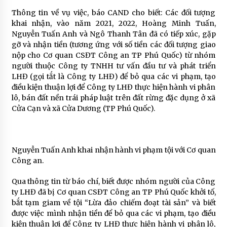
Thông tin về vụ việc, báo CAND cho biết: Các đối tượng
khai nhận, vào năm 2021, 2022, Hoàng Minh Tuấn,
Nguyễn Tuấn Anh và Ngô Thanh Tân đã có tiếp xúc, gặp
gỡ và nhận tiền (tương ứng với số tiền các đối tượng giao
nộp cho Cơ quan CSĐT Công an TP Phú Quốc) từ nhóm
người thuộc Công ty TNHH tư vấn đầu tư và phát triển
LHĐ (gọi tắt là Công ty LHĐ) để bỏ qua các vi phạm, tạo
điều kiện thuận lợi để Công ty LHĐ thực hiện hành vi phân
lô, bán đất nền trái pháp luật trên đất rừng đặc dụng ở xã
Cửa Cạn và xã Cửa Dương (TP Phú Quốc).
Nguyễn Tuấn Anh khai nhận hành vi phạm tội với Cơ quan
Công an.
Qua thông tin từ báo chí, biết được nhóm người của Công
ty LHĐ đã bị Cơ quan CSĐT Công an TP Phú Quốc khởi tố,
bắt tạm giam về tội “Lừa đảo chiếm đoạt tài sản” và biết
được việc mình nhận tiền để bỏ qua các vi phạm, tạo điều
kiện thuận lợi để Công ty LHĐ thực hiện hành vi phân lô,