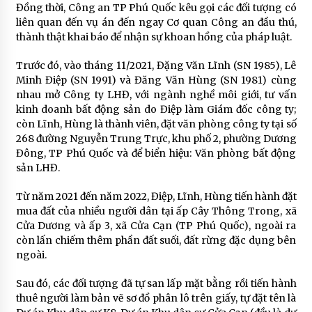
Đồng thời, Công an TP Phú Quốc kêu gọi các đối tượng có
liên quan đến vụ án đến ngay Cơ quan Công an đầu thú,
thành thật khai báo để nhận sự khoan hồng của pháp luật.
Trước đó, vào tháng 11/2021, Đặng Văn Lĩnh (SN 1985), Lê
Minh Điệp (SN 1991) và Đăng Văn Hùng (SN 1981) cùng
nhau mở Công ty LHĐ, với ngành nghề môi giới, tư vấn
kinh doanh bất động sản do Điệp làm Giám đốc công ty;
còn Lĩnh, Hùng là thành viên, đặt văn phòng công ty tại số
268 đường Nguyễn Trung Trực, khu phố 2, phường Dương
Đông, TP Phú Quốc và để biển hiệu: Văn phòng bất động
sản LHĐ.
Từ năm 2021 đến năm 2022, Điệp, Lĩnh, Hùng tiến hành đặt
mua đất của nhiều người dân tại ấp Cây Thông Trong, xã
Cửa Dương và ấp 3, xã Cửa Cạn (TP Phú Quốc), ngoài ra
còn lấn chiếm thêm phần đất suối, đất rừng đặc dụng bên
ngoài.
Sau đó, các đối tượng đã tự san lấp mặt bằng rồi tiến hành
thuê người làm bản vẽ sơ đồ phân lô trên giấy, tự đặt tên là