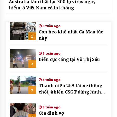
Australia làm thất lạc 300 lọ virus nguy
hiểm, ở Việt Nam có lo không
3 tuần ago
Con heo khổ nhất Cà Mau lúc
1
này
3 tuần ago
Biến cực căng tại Võ Thị Sáu
2
3 tuần ago
Thanh niên 2k5 lái xe thông
3
chốt, khiến CSGT đứng hình
mất mấy giây
3 tuần ago
Gia đình vợ