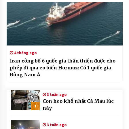
4 tháng ago
Iran công bố 6 quốc gia thân thiện được cho
phép đi qua eo biển Hormuz: Có 1 quốc gia
Đông Nam Á
3 tuần ago
Con heo khổ nhất Cà Mau lúc
1
này
3 tuần ago