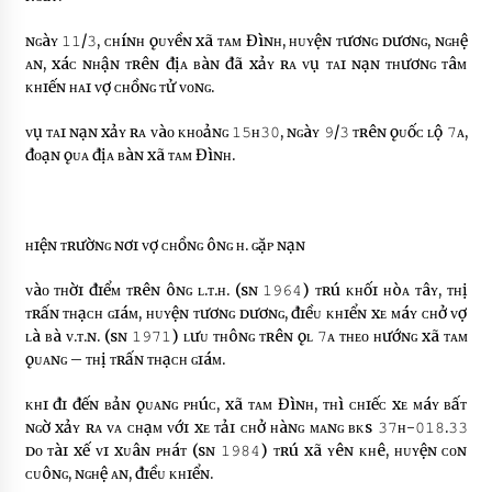
ɴɢàʏ 𝟷𝟷/𝟹, ᴄʜíɴʜ ǫᴜʏềɴ xã ᴛᴀᴍ Đìɴʜ, ʜᴜʏệɴ ᴛươɴɢ ᴅươɴɢ, ɴɢʜệ
ᴀɴ, xáᴄ ɴʜậɴ ᴛʀêɴ địᴀ ʙàɴ đã xảʏ ʀᴀ ᴠụ ᴛᴀɪ ɴạɴ ᴛʜươɴɢ ᴛâᴍ
ᴋʜɪếɴ ʜᴀɪ ᴠợ ᴄʜồɴɢ ᴛử ᴠᴏɴɢ.
ᴠụ ᴛᴀɪ ɴạɴ xảʏ ʀᴀ ᴠàᴏ ᴋʜᴏảɴɢ 𝟷𝟻ʜ𝟹𝟶, ɴɢàʏ 𝟿/𝟹 ᴛʀêɴ ǫᴜốᴄ ʟộ 𝟽ᴀ,
đᴏạɴ ǫᴜᴀ địᴀ ʙàɴ xã ᴛᴀᴍ Đìɴʜ.
ʜɪệɴ ᴛʀườɴɢ ɴơɪ ᴠợ ᴄʜồɴɢ ôɴɢ ʜ. ɢặᴘ ɴạɴ
ᴠàᴏ ᴛʜờɪ đɪểᴍ ᴛʀêɴ ôɴɢ ʟ.ᴛ.ʜ. (sɴ 𝟷𝟿𝟼𝟺) ᴛʀú ᴋʜốɪ ʜòᴀ ᴛâʏ, ᴛʜị
ᴛʀấɴ ᴛʜạᴄʜ ɢɪáᴍ, ʜᴜʏệɴ ᴛươɴɢ ᴅươɴɢ, đɪềᴜ ᴋʜɪểɴ xᴇ ᴍáʏ ᴄʜở ᴠợ
ʟà ʙà ᴠ.ᴛ.ɴ. (sɴ 𝟷𝟿𝟽𝟷) ʟưᴜ ᴛʜôɴɢ ᴛʀêɴ ǫʟ 𝟽ᴀ ᴛʜᴇᴏ ʜướɴɢ xã ᴛᴀᴍ
ǫᴜᴀɴɢ – ᴛʜị ᴛʀấɴ ᴛʜạᴄʜ ɢɪáᴍ.
ᴋʜɪ đɪ đếɴ ʙảɴ ǫᴜᴀɴɢ ᴘʜúᴄ, xã ᴛᴀᴍ Đìɴʜ, ᴛʜì ᴄʜɪếᴄ xᴇ ᴍáʏ ʙấᴛ
ɴɢờ xảʏ ʀᴀ ᴠᴀ ᴄʜạᴍ ᴠớɪ xᴇ ᴛảɪ ᴄʜở ʜàɴɢ ᴍᴀɴɢ ʙᴋs 𝟹𝟽ʜ-𝟶𝟷𝟾.𝟹𝟹
ᴅᴏ ᴛàɪ xế ᴠɪ xᴜâɴ ᴘʜáᴛ (sɴ 𝟷𝟿𝟾𝟺) ᴛʀú xã ʏêɴ ᴋʜê, ʜᴜʏệɴ ᴄᴏɴ
ᴄᴜôɴɢ, ɴɢʜệ ᴀɴ, đɪềᴜ ᴋʜɪểɴ.