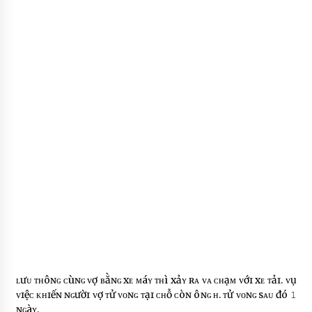
ʟưᴜ ᴛʜôɴɢ ᴄùɴɢ ᴠợ ʙằɴɢ xᴇ ᴍáʏ ᴛʜì xảʏ ʀᴀ ᴠᴀ ᴄʜạᴍ ᴠớɪ xᴇ ᴛảɪ. ᴠụ
ᴠɪệᴄ ᴋʜɪếɴ ɴɢườɪ ᴠợ ᴛử ᴠᴏɴɢ ᴛạɪ ᴄʜỗ ᴄòɴ ôɴɢ ʜ. ᴛử ᴠᴏɴɢ sᴀᴜ đó 𝟷
ɴɢàʏ.