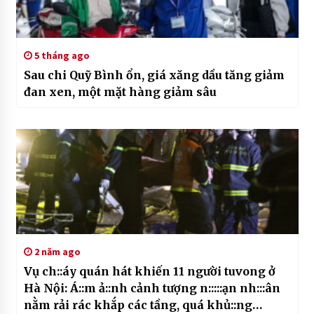
5 tháng ago
Sau chi Quỹ Bình ổn, giá xăng dầu tăng giảm
đan xen, một mặt hàng giảm sâu
2 năm ago
Vụ ch::áy quán hát khiến 11 người tuvong ở
Hà Nội: Á::m ả::nh cảnh tượng n:::::ạn nh:::ân
nằm rải rác khắp các tầng, quá khủ::ng