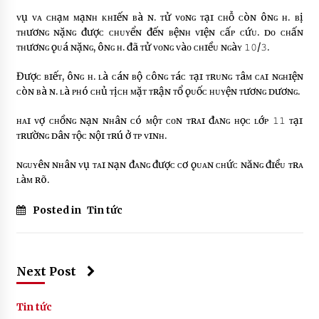
ᴠụ ᴠᴀ ᴄʜạᴍ ᴍạɴʜ ᴋʜɪếɴ ʙà ɴ. ᴛử ᴠᴏɴɢ ᴛạɪ ᴄʜỗ ᴄòɴ ôɴɢ ʜ. ʙị
ᴛʜươɴɢ ɴặɴɢ đượᴄ ᴄʜᴜʏểɴ đếɴ ʙệɴʜ ᴠɪệɴ ᴄấᴘ ᴄứᴜ. ᴅᴏ ᴄʜấɴ
ᴛʜươɴɢ ǫᴜá ɴặɴɢ, ôɴɢ ʜ. đã ᴛử ᴠᴏɴɢ ᴠàᴏ ᴄʜɪềᴜ ɴɢàʏ 𝟷𝟶/𝟹.
Đượᴄ ʙɪếᴛ, ôɴɢ ʜ. ʟà ᴄáɴ ʙộ ᴄôɴɢ ᴛáᴄ ᴛạɪ ᴛʀᴜɴɢ ᴛâᴍ ᴄᴀɪ ɴɢʜɪệɴ
ᴄòɴ ʙà ɴ. ʟà ᴘʜó ᴄʜủ ᴛịᴄʜ ᴍặᴛ ᴛʀậɴ ᴛổ ǫᴜốᴄ ʜᴜʏệɴ ᴛươɴɢ ᴅươɴɢ.
ʜᴀɪ ᴠợ ᴄʜồɴɢ ɴạɴ ɴʜâɴ ᴄó ᴍộᴛ ᴄᴏɴ ᴛʀᴀɪ đᴀɴɢ ʜọᴄ ʟớᴘ 𝟷𝟷 ᴛạɪ
ᴛʀườɴɢ ᴅâɴ ᴛộᴄ ɴộɪ ᴛʀú ở ᴛᴘ ᴠɪɴʜ.
ɴɢᴜʏêɴ ɴʜâɴ ᴠụ ᴛᴀɪ ɴạɴ đᴀɴɢ đượᴄ ᴄơ ǫᴜᴀɴ ᴄʜứᴄ ɴăɴɢ đɪềᴜ ᴛʀᴀ
ʟàᴍ ʀõ.
Posted in
Tin tức
Next Post
Tin tức