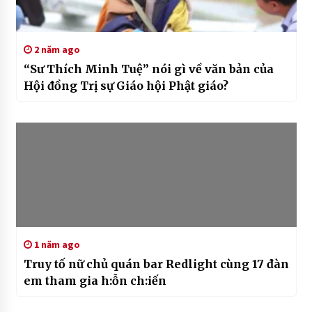
2 năm ago
“Sư Thích Minh Tuệ” nói gì về văn bản của
Hội đồng Trị sự Giáo hội Phật giáo?
1 năm ago
Truy tố nữ chủ quán bar Redlight cùng 17 đàn
em tham gia h:ỗn ch:iến