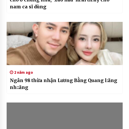
nam ca sĩ dùng
2 năm ago
Ngân 98 thừa nhận Lương Bằng Quang l:ăng
nh::ăng