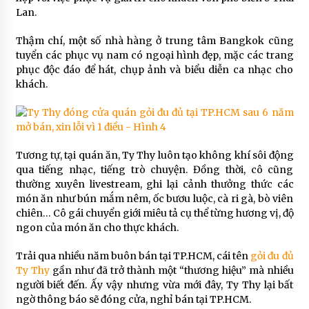
Lan.
Thậm chí, một số nhà hàng ở trung tâm Bangkok cũng
tuyển các phục vụ nam có ngoại hình đẹp, mặc các trang
phục độc đáo để hát, chụp ảnh và biểu diễn ca nhạc cho
khách.
Tương tự, tại quán ăn, Ty Thy luôn tạo không khí sôi động
qua tiếng nhạc, tiếng trò chuyện. Đồng thời, cô cũng
thường xuyên livestream, ghi lại cảnh thưởng thức các
món ăn như bún mắm nêm, ốc bươu luộc, cà ri gà, bò viên
chiên… Cô gái chuyển giới miêu tả cụ thể từng hương vị, độ
ngon của món ăn cho thực khách.
Trải qua nhiều năm buôn bán tại TP.HCM, cái tên
gỏi đu đủ
Ty Thy
gần như đã trở thành một “thương hiệu” mà nhiều
người biết đến. Ấy vậy nhưng vừa mới đây, Ty Thy lại bất
ngờ thông báo sẽ đóng cửa, nghỉ bán tại TP.HCM.