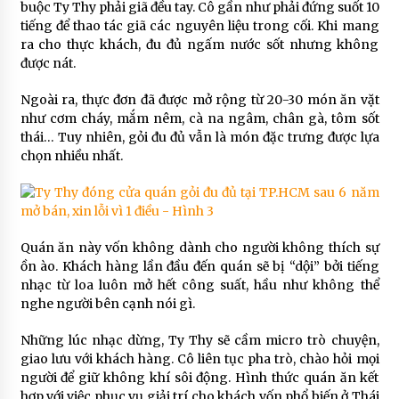
buộc Ty Thy phải giã đều tay. Cô gần như phải đứng suốt 10
tiếng để thao tác giã các nguyên liệu trong cối. Khi mang
ra cho thực khách, đu đủ ngấm nước sốt nhưng không
được nát.
Ngoài ra, thực đơn đã được mở rộng từ 20-30 món ăn vặt
như cơm cháy, mắm nêm, cà na ngâm, chân gà, tôm sốt
thái… Tuy nhiên, gỏi đu đủ vẫn là món đặc trưng được lựa
chọn nhiều nhất.
Quán ăn này vốn không dành cho người không thích sự
ồn ào. Khách hàng lần đầu đến quán sẽ bị “dội” bởi tiếng
nhạc từ loa luôn mở hết công suất, hầu như không thể
nghe người bên cạnh nói gì.
Những lúc nhạc dừng, Ty Thy sẽ cầm micro trò chuyện,
giao lưu với khách hàng. Cô liên tục pha trò, chào hỏi mọi
người để giữ không khí sôi động. Hình thức quán ăn kết
hợp với việc phục vụ giải trí cho khách vốn phổ biến ở Thái