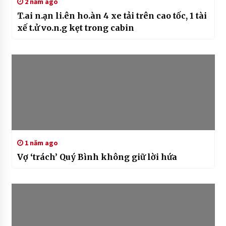
2 năm ago
T.ai n.ạn li.ên ho.àn 4 xe tải trên cao tốc, 1 tài
xế t.ử vo.n.g kẹt trong cabin
1 năm ago
Vợ ‘trách’ Quý Bình không giữ lời hứa