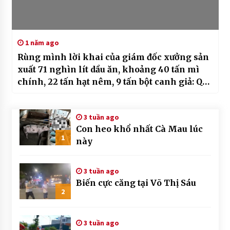
1 năm ago
Rùng mình lời khai của giám đốc xưởng sản
xuất 71 nghìn lít dầu ăn, khoảng 40 tấn mì
chính, 22 tấn hạt nêm, 9 tấn bột canh giả: Quá
daman
3 tuần ago
Con heo khổ nhất Cà Mau lúc
1
này
3 tuần ago
Biến cực căng tại Võ Thị Sáu
2
3 tuần ago