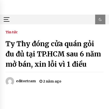
Skip
to
content
Tin tức
Ty Thy đóng cửa quán gỏi
đu đủ tại TP.HCM sau 6 năm
mở bán, xin lỗi vì 1 điều
editortram
2 năm ago