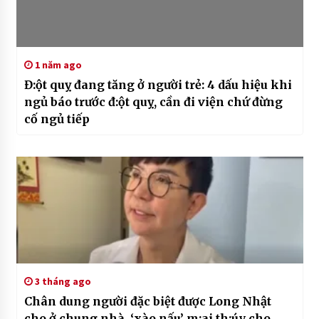
1 năm ago
Đ:ột quỵ đang tăng ở người trẻ: 4 dấu hiệu khi
ngủ báo trước đ:ột quỵ, cần đi viện chứ đừng
cố ngủ tiếp
3 tháng ago
Chân dung người đặc biệt được Long Nhật
cho ở chung nhà, ‘xào nấu’ m:ai th:úy cho