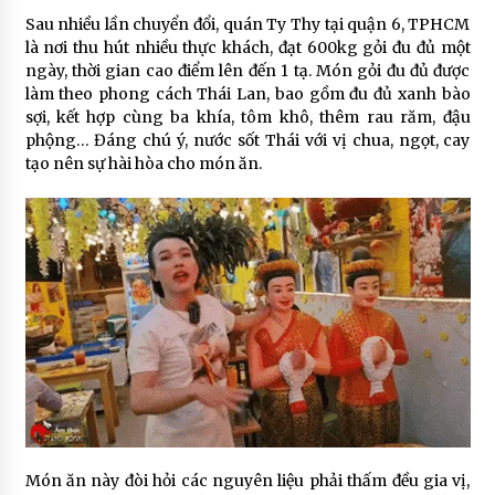
Sau nhiều lần chuyển đổi, quán Ty Thy tại quận 6, TPHCM
là nơi thu hút nhiều thực khách, đạt 600kg gỏi đu đủ một
ngày, thời gian cao điểm lên đến 1 tạ. Món gỏi đu đủ được
làm theo phong cách Thái Lan, bao gồm đu đủ xanh bào
sợi, kết hợp cùng ba khía, tôm khô, thêm rau răm, đậu
phộng… Đáng chú ý, nước sốt Thái với vị chua, ngọt, cay
tạo nên sự hài hòa cho món ăn.
Món ăn này đòi hỏi các nguyên liệu phải thấm đều gia vị,