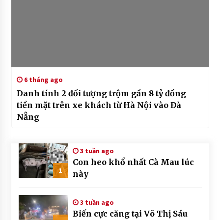
6 tháng ago
Danh tính 2 đối tượng trộm gần 8 tỷ đồng
tiền mặt trên xe khách từ Hà Nội vào Đà
Nẵng
3 tuần ago
Con heo khổ nhất Cà Mau lúc
1
này
3 tuần ago
Biến cực căng tại Võ Thị Sáu