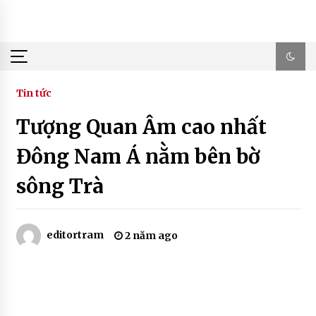
Skip
to
content
Tin tức
Tượng Quan Âm cao nhất
Đông Nam Á nằm bên bờ
sông Trà
editortram
2 năm ago