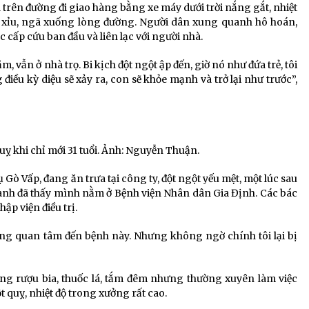
a trên đường đi giao hàng bằng xe máy dưới trời nắng gắt, nhiệt
t xỉu, ngã xuống lòng đường. Người dân xung quanh hô hoán,
c cấp cứu ban đầu và liên lạc với người nhà.
 vẫn ở nhà trọ. Bi kịch đột ngột ập đến, giờ nó như đứa trẻ, tôi
điều kỳ diệu sẽ xảy ra, con sẽ khỏe mạnh và trở lại như trước”,
uỵ khi chỉ mới 31 tuổi. Ảnh: Nguyễn Thuận.
 Gò Vấp, đang ăn trưa tại công ty, đột ngột yếu mệt, một lúc sau
 anh đã thấy mình nằm ở Bệnh viện Nhân dân Gia Định. Các bác
ập viện điều trị.
ông quan tâm đến bệnh này. Nhưng không ngờ chính tôi lại bị
ng rượu bia, thuốc lá, tắm đêm nhưng thường xuyên làm việc
 quỵ, nhiệt độ trong xưởng rất cao.