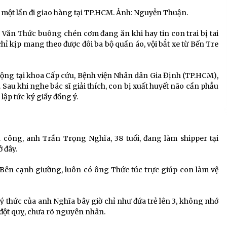
g một lần đi giao hàng tại TP.HCM. Ảnh: Nguyễn Thuận.
 Văn Thức buông chén cơm đang ăn khi hay tin con trai bị tai
hỉ kịp mang theo được đôi ba bộ quần áo, vội bắt xe từ Bến Tre
động tại khoa Cấp cứu, Bệnh viện Nhân dân Gia Định (TP.HCM),
Sau khi nghe bác sĩ giải thích, con bị xuất huyết não cần phẫu
lập tức ký giấy đồng ý.
 công, anh Trần Trọng Nghĩa, 38 tuổi, đang làm shipper tại
 đây.
. Bên cạnh giường, luôn có ông Thức túc trực giúp con làm vệ
 ý thức của anh Nghĩa bây giờ chỉ như đứa trẻ lên 3, không nhớ
ị đột quỵ, chưa rõ nguyên nhân.