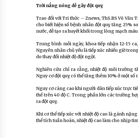
Trời nắng nóng dễ gây đột quỵ
Trao đổi với Tri thức – Znews, ThS.BS Võ Văn 
cho biết hiện số bệnh nhân đột quỵ tăng 25% so
nước, dễ tạo ra huyết khối trong lòng mạch máu
Trung bình mỗi ngày, khoa tiếp nhận 12-15 ca,
Nguyên nhân chủ yếu là tiếp xúc nhiều giờ tron
do thay đổi nhiệt độ đột ngột.
Nghiên cứu chỉ ra rằng, nhiệt độ môi trường t
Nguy cơ đột quỵ có thể tăng thêm 10% ở một số n
Nguy cơ càng cao khi người dân tiếp xúc trực tiếp
thể trên 40 độ C. Trong phần lớn các trường hợp,
ra đột quỵ.
Khi cơ thể tiếp xúc với nhiệt độ cao là gánh nặ
thể tích tuần hoàn, nhiệt độ cao làm cho nhịp tim