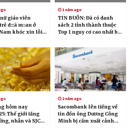
ago
1 năm ago
 nữ giáo viên
TIN BUỒN: Đã có danh
trẻ d:::ã m::an ở
sách 2 tỉnh thành thuộc
Nam khóc xin lỗi
Top 1 nguy cơ cao nhất bị
uynh
sáp nhập với TP. HCM
ago
2 năm ago
ng hôm nay
Sacombank lên tiếng về
25: Thế giới tăng
tin đồn ông Dương Công
ứng, nhẫn và SJC
Minh bị cấm xuất cảnh
đà tăng?
liên quan việc rửa tiền