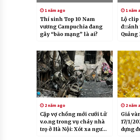
1 năm ago
1 năm 
Thí sinh Top 10 Nam
Lộ clip
vương Campuchia đang
đ:::ánh 
gây “bão mạng” là ai?
Quảng 
phụ h
2 năm ago
2 năm 
Cặp vợ chồng mới cưới t.ử
Giá và
v.o.ng trong vụ cháy nhà
17/1/20
trọ ở Hà Nội: Xót xa người
dựng đ
vợ đang mang thai
còn dư 