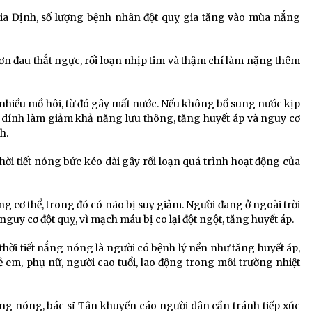
Gia Định, số lượng bệnh nhân đột quỵ gia tăng vào mùa nắng
ơn đau thắt ngực, rối loạn nhịp tim và thậm chí làm nặng thêm
t nhiều mồ hôi, từ đó gây mất nước. Nếu không bổ sung nước kịp
kết dính làm giảm khả năng lưu thông, tăng huyết áp và nguy cơ
h.
hời tiết nóng bức kéo dài gây rối loạn quá trình hoạt động của
g cơ thể, trong đó có não bị suy giảm. Người đang ở ngoài trời
uy cơ đột quỵ, vì mạch máu bị co lại đột ngột, tăng huyết áp.
hời tiết nắng nóng là người có bệnh lý nền như tăng huyết áp,
rẻ em, phụ nữ, người cao tuổi, lao động trong môi trường nhiệt
g nóng, bác sĩ Tân khuyến cáo người dân cần tránh tiếp xúc