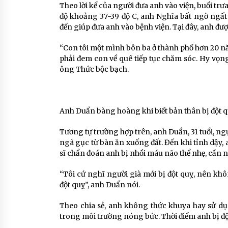
Theo lời kể của người đưa anh vào viện, buổi trư
độ khoảng 37-39 độ C, anh Nghĩa bất ngờ ngấ
đến giúp đưa anh vào bệnh viện. Tại đây, anh đượ
“Con tôi một mình bôn ba ở thành phố hơn 20 năm,
phải đem con về quê tiếp tục chăm sóc. Hy vọng 
ông Thức bộc bạch.
Anh Duẩn bàng hoàng khi biết bản thân bị đột q
Tương tự trường hợp trên, anh Duẩn, 31 tuổi, ngụ
ngã gục từ bàn ăn xuống đất. Đến khi tỉnh dậy,
sĩ chẩn đoán anh bị nhồi máu não thể nhẹ, cần nh
“Tôi cứ nghĩ người già mới bị đột quỵ, nên kh
đột quỵ”, anh Duẩn nói.
Theo chia sẻ, anh không thức khuya hay sử dụ
trong môi trường nóng bức. Thời điểm anh bị đột