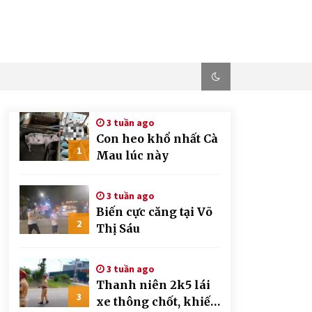
3 tuần ago
Con heo khổ nhất Cà
1
Mau lúc này
3 tuần ago
Biến cực căng tại Võ
2
Thị Sáu
3 tuần ago
Thanh niên 2k5 lái
3
xe thông chốt, khiến