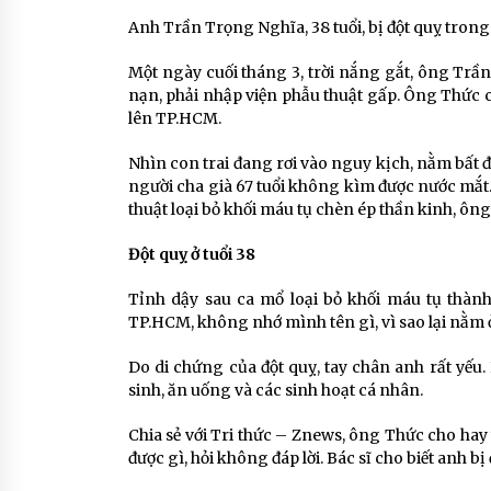
Anh Trần Trọng Nghĩa, 38 tuổi, bị đột quỵ tron
Một ngày cuối tháng 3, trời nắng gắt, ông Trần
nạn, phải nhập viện phẫu thuật gấp. Ông Thức c
lên TP.HCM.
Nhìn con trai đang rơi vào nguy kịch, nằm bất 
người cha già 67 tuổi không kìm được nước mắt. 
thuật loại bỏ khối máu tụ chèn ép thần kinh, ông 
Đột quỵ ở tuổi 38
Tỉnh dậy sau ca mổ loại bỏ khối máu tụ thành
TP.HCM, không nhớ mình tên gì, vì sao lại nằm ở
Do di chứng của đột quỵ, tay chân anh rất yếu
sinh, ăn uống và các sinh hoạt cá nhân.
Chia sẻ với Tri thức – Znews, ông Thức cho hay
được gì, hỏi không đáp lời. Bác sĩ cho biết anh b