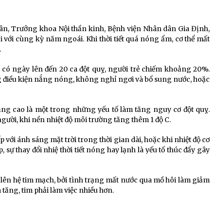
Tân, Trưởng khoa Nội thần kinh, Bệnh viện Nhân dân Gia Định,
i với cùng kỳ năm ngoái. Khi thời tiết quá nóng ẩm, cơ thể mất
.
 có ngày lên đến 20 ca đột quỵ, người trẻ chiếm khoảng 20%.
g điều kiện nắng nóng, không nghỉ ngơi và bổ sung nước, hoặc
ăng cao là một trong những yếu tố làm tăng nguy cơ đột quỵ.
gười, khi nền nhiệt độ môi trường tăng thêm 1 độ C.
 với ánh sáng mặt trời trong thời gian dài, hoặc khi nhiệt độ cơ
 sự thay đổi nhiệ thời tiết nóng hay lạnh là yếu tố thúc đẩy gây
ng lên hệ tim mạch, bởi tình trạng mất nước qua mồ hôi làm giảm
 tăng, tim phải làm việc nhiều hơn.