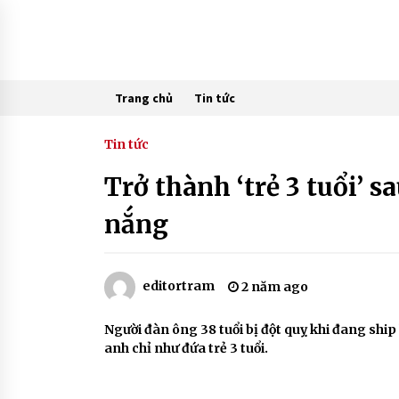
Skip
to
content
Trang chủ
Tin tức
Tin tức
Trở thành ‘trẻ 3 tuổi’ 
nắng
editortram
2 năm ago
Người đàn ông 38 tuổi bị đột quỵ khi đang ship
anh chỉ như đứa trẻ 3 tuổi.