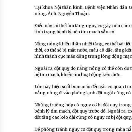
Tại khoa Nội thần kinh, Bệnh viện Nhân dân 
nóng. Ảnh: Nguyễn Thuận.
Điều này có thể làm tăng nguy cơ gây nên các c
tình trạng bệnh lý nền tim mạch sẵn có.
Nắng nóng khiến thân nhiệt tăng, cơ thể bài tiế
thời, cơ thể sẽ bị mất nước, máu cô đặc, tăng 
hình thành cục máu đông trong lòng động mạc
Ngoài ra, đột quỵ do nắng nóng có thể còn do t
hệ tim mạch, khiến tim hoạt động kém hơn.
Lúc này, hiệu suất bơm máu đến các cơ quan tron
nắng nóng đi vào phòng lạnh đột ngột cũng có ng
Những trường hợp có nguy cơ bị đột quỵ trong t
bệnh lý tim mạch, đột quỵ trước đó. Ngoài ra, t
đột tăng cao kéo dài cũng có nguy cơ bị đột quỵ.
Để phòng tránh nguy cơ đột quỵ trong mùa nắn