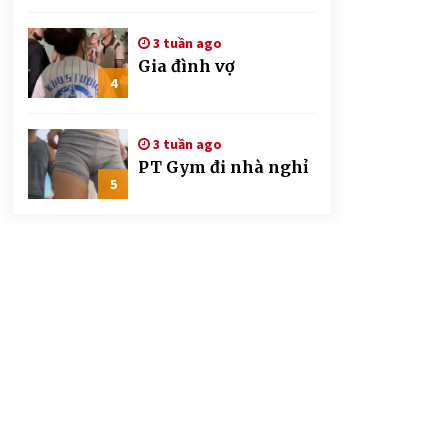
CSGT đứng hình mất
mấy giây
3 tuần ago
Gia đình vợ
4
3 tuần ago
PT Gym đi nhà nghỉ
5