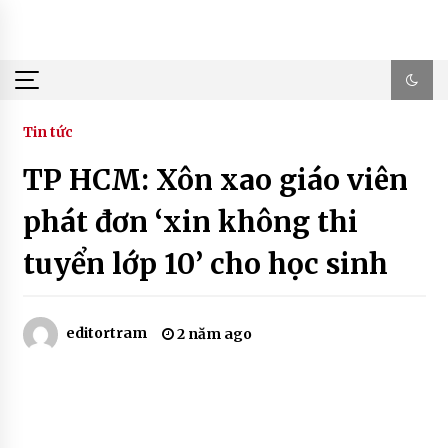
Skip
to
content
Tin tức
TP HCM: Xôn xao giáo viên
phát đơn ‘xin không thi
tuyển lớp 10’ cho học sinh
editortram
2 năm ago