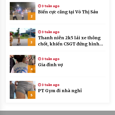
3 tuần ago
Biến cực căng tại Võ Thị Sáu
2
3 tuần ago
Thanh niên 2k5 lái xe thông
3
chốt, khiến CSGT đứng hình
mất mấy giây
3 tuần ago
Gia đình vợ
4
3 tuần ago
PT Gym đi nhà nghỉ
5