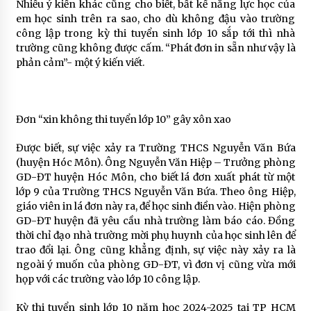
Nhiều ý kiến khác cũng cho biết, bất kể năng lực học của
em học sinh trên ra sao, cho dù không đậu vào trường
công lập trong kỳ thi tuyển sinh lớp 10 sắp tới thì nhà
trường cũng không được cấm. “Phát đơn in sẵn như vậy là
phản cảm”- một ý kiến viết.
Đơn “xin không thi tuyển lớp 10” gây xôn xao
Được biết, sự việc xảy ra Trường THCS Nguyễn Văn Bứa
(huyện Hóc Môn). Ông Nguyễn Văn Hiệp – Trưởng phòng
GD-ĐT huyện Hóc Môn, cho biết lá đơn xuất phát từ một
lớp 9 của Trường THCS Nguyễn Văn Bứa. Theo ông Hiệp,
giáo viên in lá đơn này ra, để học sinh điền vào. Hiện phòng
GD-ĐT huyện đã yêu cầu nhà trường làm báo cáo. Đồng
thời chỉ đạo nhà trường mời phụ huynh của học sinh lên để
trao đổi lại. Ông cũng khẳng định, sự việc này xảy ra là
ngoài ý muốn của phòng GD-ĐT, vì đơn vị cũng vừa mới
họp với các trường vào lớp 10 công lập.
Kỳ thi tuyển sinh lớp 10 năm học 2024-2025 tại TP HCM