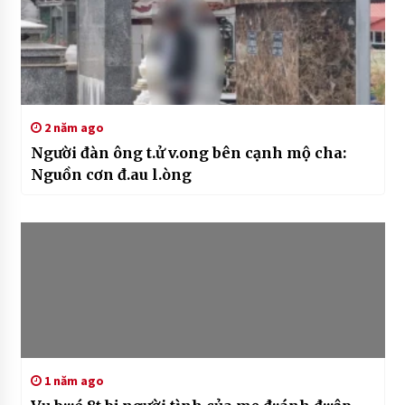
2 năm ago
Người đàn ông t.ử v.ong bên cạnh mộ cha:
Nguồn cơn đ.au l.òng
1 năm ago