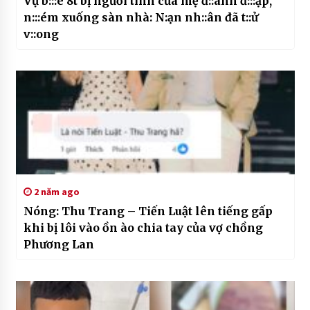
Vụ b:::é 8t bị người tình của mẹ đ::ánh đ:::ập,
n:::ém xuống sàn nhà: N:ạn nh::ân đã t::ử
v::ong
2 năm ago
Nóng: Thu Trang – Tiến Luật lên tiếng gấp
khi bị lôi vào ồn ào chia tay của vợ chồng
Phương Lan