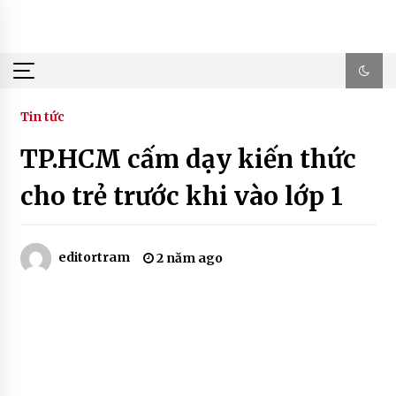
Skip
to
content
Tin tức
TP.HCM cấm dạy kiến thức
cho trẻ trước khi vào lớp 1
editortram
2 năm ago