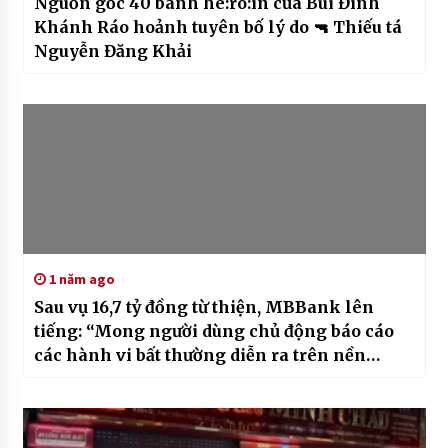
Nguồn gốc 40 bánh he:ro:in của Bùi Đình
Khánh Ráo hoảnh tuyên bố lý do 🔫 Thiếu tá
Nguyễn Đăng Khải
1 năm ago
Sau vụ 16,7 tỷ đồng từ thiện, MBBank lên
tiếng: “Mong người dùng chủ động báo cáo
các hành vi bất thường diễn ra trên nền
tảng”