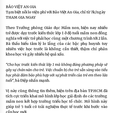
BẢO VIỆT AN GIA
Tạm biệt nỗi lo viện phí với Bảo Việt An Gia, chỉ từ 7k/ngày
THAM GIA NGAY
Theo Trưởng phòng Giáo dục Mầm non, hiện nay nhiều
trẻ được dạy trước kiến thức lớp 1 ở độ tuổi mầm non đồng
nghĩa với việc trẻ phải học cùng một chương trình tới 2 lần.
Bà thấu hiểu tâm lý lo lắng của các bậc phụ huynh tuy
nhiên việc học trước là không cần thiết, thậm chí phản
khoa học và gây nhiều hệ quả xấu.
“Cho học trước kiến thức lớp 1 mà không đúng phương pháp sẽ
gây sự chán nản cho trẻ. Việc chuẩn bị cho trẻ sẵn sàng vào tiểu
học phải đảm bảo phù hợp với sự phát triển của trẻ em theo lứa
tuổi”
, bà Điệp nhấn mạnh.
Vị này cũng thông tin thêm, hiện trên địa bàn TP.HCM đã
tích cực triển khai mô hình lớp học giả định do các trường
mầm non kết hợp trường triểu học tổ chức. Mô hình này
giúp trẻ 5 tuổi có trải nghiệm thực tế trước khi bước vào
cấp học mới.