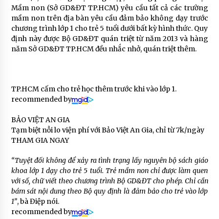
Mầm non (Sở GD&ĐT TP.HCM) yêu cầu tất cả các trường
mầm non trên địa bàn yêu cầu đảm bảo không dạy trước
chương trình lớp 1 cho trẻ 5 tuổi dưới bất kỳ hình thức. Quy
định này được Bộ GD&ĐT quán triệt từ năm 2013 và hàng
năm Sở GD&ĐT TP.HCM đều nhắc nhở, quán triệt thêm.
TP.HCM cấm cho trẻ học thêm trước khi vào lớp 1.
recommended by
BẢO VIỆT AN GIA
Tạm biệt nỗi lo viện phí với Bảo Việt An Gia, chỉ từ 7k/ngày
THAM GIA NGAY
“Tuyệt đối không để xảy ra tình trạng lấy nguyên bộ sách giáo
khoa lớp 1 dạy cho trẻ 5 tuổi. Trẻ mầm non chỉ được làm quen
với số, chữ viết theo chương trình Bộ GD&ĐT cho phép. Chỉ cần
bám sát nội dung theo Bộ quy định là đảm bảo cho trẻ vào lớp
1”
, bà Điệp nói.
recommended by