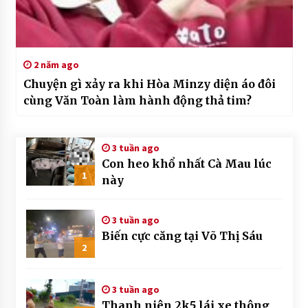
2 năm ago
Chuyện gì xảy ra khi Hòa Minzy diện áo đôi
cùng Văn Toàn làm hành động thả tim?
3 tuần ago
Con heo khổ nhất Cà Mau lúc
1
này
3 tuần ago
Biến cực căng tại Võ Thị Sáu
2
3 tuần ago
Thanh niên 2k5 lái xe thông