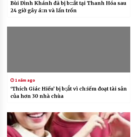
Bùi Đình Khánh đã bị b:::ắt tại Thanh Hóa sau
24 giờ gây á::n và lẩn trốn
1 năm ago
‘Thích Giác Hiếu’ bị b:;ắt vì ch:iếm đoạt tài sản
của hơn 30 nhà chùa