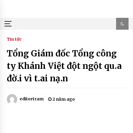
Skip
to
content
Tin tức
Tổng Giám đốc Tổng công
ty Khánh Việt đột ngột qu.a
đờ.i vì t.ai nạ.n
editortram
2 năm ago