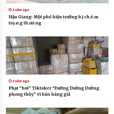
2 năm ago
Hậu Giang: Một phó hiệu trưởng b.ị ch.é.m
trọ.n.g th.ươ.ng
2 năm ago
Phạt “hot” Tiktoker “Dưỡng Dướng Dường
phong thủy” vì bán hàng giả