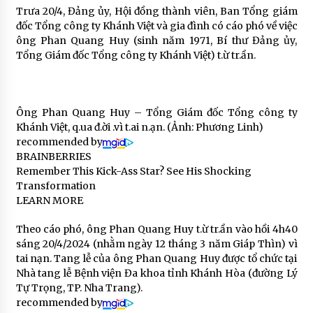
Trưa 20/4, Đảng ủy, Hội đồng thành viên, Ban Tổng giám
đốc Tổng công ty Khánh Việt và gia đình có cáo phó về việc
ông Phan Quang Huy (sinh năm 1971, Bí thư Đảng ủy,
Tổng Giám đốc Tổng công ty Khánh Việt) t.ừ tr.ần.
Ông Phan Quang Huy – Tổng Giám đốc Tổng công ty
Khánh Việt, q.ua đ.ời .vì t.ai n.ạn. (Ảnh: Phương Linh)
recommended by
BRAINBERRIES
Remember This Kick-Ass Star? See His Shocking
Transformation
LEARN MORE
Theo cáo phó, ông Phan Quang Huy t.ừ tr.ần vào hồi 4h40
sáng 20/4/2024 (nhằm ngày 12 tháng 3 năm Giáp Thìn) vì
tai nạn. Tang lễ của ông Phan Quang Huy được tổ chức tại
Nhà tang lễ Bệnh viện Đa khoa tỉnh Khánh Hòa (đường Lý
Tự Trọng, TP. Nha Trang).
recommended by