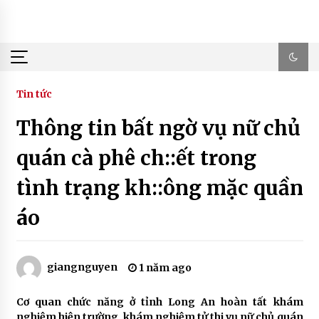
Skip
to
content
Tin tức
Thông tin bất ngờ vụ nữ chủ
quán cà phê ch::ết trong
tình trạng kh::ông mặc quần
áo
giangnguyen
1 năm ago
Cơ quan chức năng ở tỉnh Long An hoàn tất khám
nghiệm hiện trường, khám nghiệm tử thi vụ nữ chủ quán