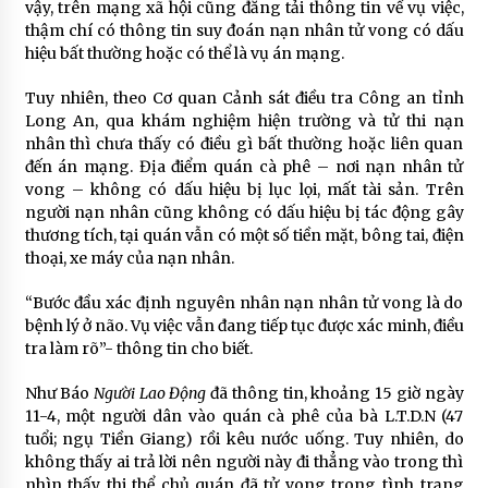
vậy, trên mạng xã hội cũng đăng tải thông tin về vụ việc,
thậm chí có thông tin suy đoán nạn nhân tử vong có dấu
hiệu bất thường hoặc có thể là vụ án mạng.
Tuy nhiên, theo Cơ quan Cảnh sát điều tra Công an tỉnh
Long An, qua khám nghiệm hiện trường và tử thi nạn
nhân thì chưa thấy có điều gì bất thường hoặc liên quan
đến án mạng. Địa điểm quán cà phê – nơi nạn nhân tử
vong – không có dấu hiệu bị lục lọi, mất tài sản. Trên
người nạn nhân cũng không có dấu hiệu bị tác động gây
thương tích, tại quán vẫn có một số tiền mặt, bông tai, điện
thoại, xe máy của nạn nhân.
“Bước đầu xác định nguyên nhân nạn nhân tử vong là do
bệnh lý ở não. Vụ việc vẫn đang tiếp tục được xác minh, điều
tra làm rõ”- thông tin cho biết.
Như Báo
Người Lao Động
đã thông tin, khoảng 15 giờ ngày
11-4, một người dân vào quán cà phê của bà L.T.D.N (47
tuổi; ngụ Tiền Giang) rồi kêu nước uống. Tuy nhiên, do
không thấy ai trả lời nên người này đi thẳng vào trong thì
nhìn thấy thi thể chủ quán đã tử vong trong tình trạng