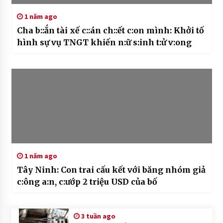
1 năm ago
Cha b::ắn tài xế c::án ch::ết c:on mình: Khởi tố
hình sự vụ TNGT khiến n:ữ s:inh t:ử v:ong
1 năm ago
Tây Ninh: Con trai cấu kết với băng nhóm giả
c:ông a:n, c:ướp 2 triệu USD của bố
3 tuần ago