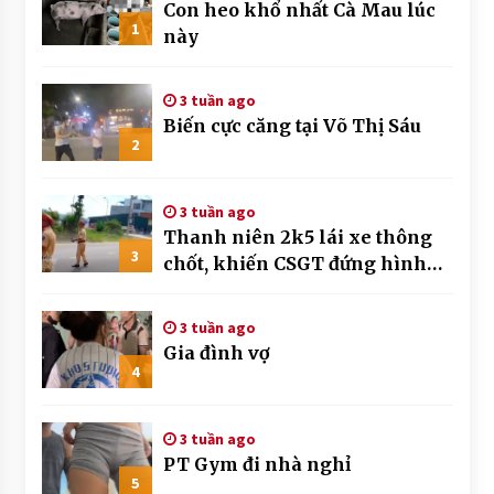
Con heo khổ nhất Cà Mau lúc
1
này
3 tuần ago
Biến cực căng tại Võ Thị Sáu
2
3 tuần ago
Thanh niên 2k5 lái xe thông
3
chốt, khiến CSGT đứng hình
mất mấy giây
3 tuần ago
Gia đình vợ
4
3 tuần ago
PT Gym đi nhà nghỉ
5