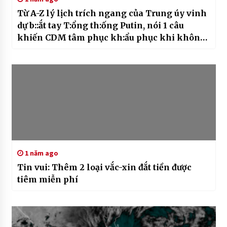
Từ A-Z lý lịch trích ngang của Trung úy vinh
dự b::ắt tay T:ổng th:ống Putin, nói 1 câu
khiến CDM tâm phục kh:ẩu phục khi không
nói tiếng Nga
1 năm ago
Tin vui: Thêm 2 loại vắc-xin đắt tiền được
tiêm miễn phí