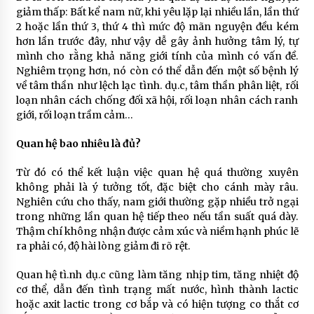
giảm thấp: Bất kể nam nữ, khi yêu lặp lại nhiều lần, lần thứ
2 hoặc lần thứ 3, thứ 4 thì mức độ mãn nguyện đều kém
hơn lần trước đây, như vậy dễ gây ảnh hưởng tâm lý, tự
mình cho rằng khả năng giới tính của mình có vấn đề.
Nghiêm trọng hơn, nó còn có thể dẫn đến một số bệnh lý
về tâm thần như lệch lạc tình. dụ.c, tâm thần phân liệt, rối
loạn nhân cách chống đối xã hội, rối loạn nhân cách ranh
giới, rối loạn trầm cảm…
Quan hệ bao nhiêu là đủ?
Từ đó có thể kết luận việc quan hệ quá thường xuyên
không phải là ý tưởng tốt, đặc biệt cho cánh mày râu.
Nghiên cứu cho thấy, nam giới thường gặp nhiều trở ngại
trong những lần quan hệ tiếp theo nếu tần suất quá dày.
Thậm chí không nhận được cảm xúc và niềm hạnh phúc lẽ
ra phải có, độ hài lòng giảm đi rõ rệt.
Quan hệ tì.nh dụ.c cũng làm tăng nhịp tim, tăng nhiệt độ
cơ thể, dẫn đến tình trạng mất nước, hình thành lactic
hoặc axit lactic trong cơ bắp và có hiện tượng co thắt cơ