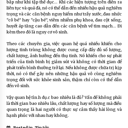
bắp như khi tập thể dục… Khi các hiện tượng trên diễn ra
liên tục và quá đà, nó có thể dẫn đến nhiều hậu quả nghiêm
trọng và các căn bệnh nguy hiểm như trầy xước, đau nhức
“cô bé” hay “cậu bé”, viêm nhiễm phụ khoa, đau cột sống,
huyết áp tăng cao dẫn đến các căn bệnh về tim mạch… Đi
kèm theo đó là nguy cơ vô sinh.
Theo các chuyên gia, việc quan hệ quá nhiều khiến cho
lượng tinh trùng không được cung cấp đầy đủ số lượng,
chất lượng, ảnh hưởng đến thụ tinh. Nó khiến cho sự phát
triển của tinh binh bị giảm sút và không có thời gian để
phát triển bình thường trở lại. Nếu không được chữa trị kịp
thời, nó có thể gây nên những hậu quả vô cùng nghiêm
trọng đối với sức khỏe sinh sản, thậm chí còn có thể dẫn
đến vô sinh.
Vậy quan hệ tìn.h dụ.c bao nhiêu là đủ? Vấn đề không phải
là thời gian bao nhiêu lâu, chất lượng hay số lượng mà điều
quan trọng là hai người có thực sự cảm thấy hài lòng và
hạnh phúc với nhau hay không.
Posted in
Tin tức