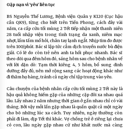
Gặp nạn vì ‘yêu’ liên tục
BS Nguyễn Thế Lương, Bệnh viện Quân y K120 (Cục hậu
cần QK9), từng cho biết trên Tiền Phong, cách đây vài
năm, ca cấp cứu tối mùng 2 Tết tiếp nhận một thanh niên
28 tuổi nhập viện trong tình trạng da xanh, niêm mạc
nhợt, lấm tấm mồ hôi, chân tay lạnh ngắt. Nhịp tim đo được
trên 100/phút. Bác sĩ lập tức cắm dịch truyền nước bù điện
giải. Có lẽ do còn trẻ nên anh ta hồi phục nhanh. Bác sĩ
theo dõi qua đêm hôm đó, sáng hôm sau cho bệnh nhân về
với lời dặn dò: Tạm thời kiêng 4, 5 hôm, bổ sung dinh
dưỡng đầy đủ, nên mở rộng sang các hoạt động khác như
đi thăm họ hàng, tránh cả ngày chỉ tập trung vào yêu.
Câu chuyện của bệnh nhân cấp cứu tối mùng 2 Tết này là
hậu quả không hiếm gặp của những cặp đôi xa nhau quá
lâu. Lấy nhau 2 năm nhưng thời gian ở gần nhau chỉ có vài
tháng. Bởi vậy mỗi lần gặp nhau là quần quật cả một ngày
cho bõ những lúc xa cách. Tuy nhiên, ngày thường còn
phải đi làm, dịp Tết thì khác. Vợ chồng trẻ ở riêng lại chưa
có con, lâu ngày gặp nhau cứ như khát nước mà càng