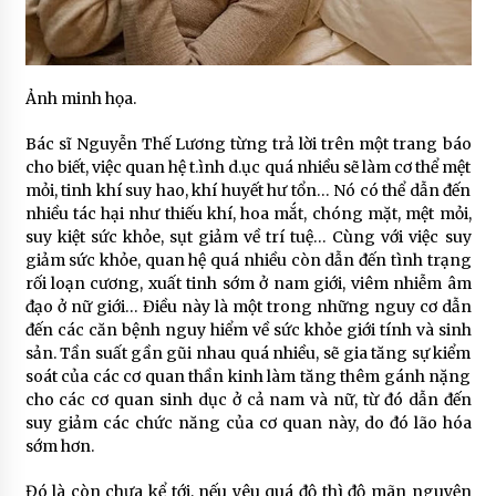
Ảnh minh họa.
Bác sĩ Nguyễn Thế Lương từng trả lời trên một trang báo
cho biết, việc quan hệ t.ình d.ục quá nhiều sẽ làm cơ thể mệt
mỏi, tinh khí suy hao, khí huyết hư tổn… Nó có thể dẫn đến
nhiều tác hại như thiếu khí, hoa mắt, chóng mặt, mệt mỏi,
suy kiệt sức khỏe, sụt giảm về trí tuệ… Cùng với việc suy
giảm sức khỏe, quan hệ quá nhiều còn dẫn đến tình trạng
rối loạn cương, xuất tinh sớm ở nam giới, viêm nhiễm âm
đạo ở nữ giới… Điều này là một trong những nguy cơ dẫn
đến các căn bệnh nguy hiểm về sức khỏe giới tính và sinh
sản. Tần suất gần gũi nhau quá nhiều, sẽ gia tăng sự kiểm
soát của các cơ quan thần kinh làm tăng thêm gánh nặng
cho các cơ quan sinh dục ở cả nam và nữ, từ đó dẫn đến
suy giảm các chức năng của cơ quan này, do đó lão hóa
sớm hơn.
Đó là còn chưa kể tới, nếu yêu quá độ thì độ mãn nguyện