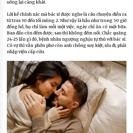
uống lại càng khát.
Lời kể chính xác mà bác sĩ được nghe là câu chuyện diễn ra
từ trưa 30 đến tối mùng 2. Như vậy là hầu như trong 50 giờ
đồng hồ, họ chỉ làm mỗi một việc, ngày chỉ ăn có một bữa.
Ban đầu còn đếm được, sau thì không đếm nổi. Chắc quãng
24-25 lần gì đó, bệnh nhân ngượng nghịu tự thú với bác sĩ.
Cô vợ thì vẫn phởn phơ còn anh chồng suy kiệt, xỉu đi, phải
nhập viện cấp cứu.