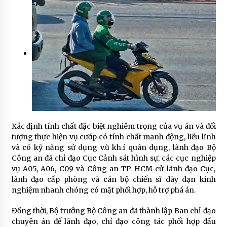
Xác định tính chất đặc biệt nghiêm trọng của vụ án và đối
tượng thực hiện vụ cướp có tính chất manh động, liều lĩnh
và có kỹ năng sử dụng v.ũ kh.í quân dụng, lãnh đạo Bộ
Công an đã chỉ đạo Cục Cảnh sát hình sự, các cục nghiệp
vụ A05, A06, C09 và Công an TP HCM cử lãnh đạo Cục,
lãnh đạo cấp phòng và cán bộ chiến sĩ dày dạn kinh
nghiệm nhanh chóng có mặt phối hợp, hỗ trợ phá án.
Đồng thời, Bộ trưởng Bộ Công an đã thành lập Ban chỉ đạo
chuyên án để lãnh đạo, chỉ đạo công tác phối hợp đấu