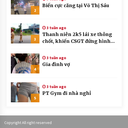
Biến cực căng tại Võ Thị Sáu
2
3 tuần ago
Thanh niên 2k5 lái xe thông
3
chốt, khiến CSGT đứng hình
mất mấy giây
3 tuần ago
Gia đình vợ
4
3 tuần ago
PT Gym đi nhà nghỉ
5
Copyright All right reserved