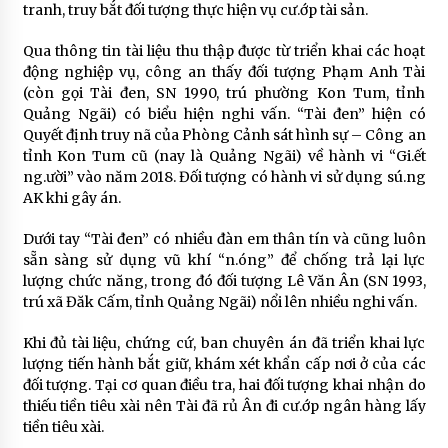
tranh, truy bắt đối tượng thực hiện vụ cư.ớp tài sản.
Qua thông tin tài liệu thu thập được từ triển khai các hoạt
động nghiệp vụ, công an thấy đối tượng Phạm Anh Tài
(còn gọi Tài đen, SN 1990, trú phường Kon Tum, tỉnh
Quảng Ngãi) có biểu hiện nghi vấn. “Tài đen” hiện có
Quyết định truy nã của Phòng Cảnh sát hình sự – Công an
tỉnh Kon Tum cũ (nay là Quảng Ngãi) về hành vi “Gi.ết
ng.ười” vào năm 2018. Đối tượng có hành vi sử dụng sú.ng
AK khi gây án.
Dưới tay “Tài đen” có nhiều đàn em thân tín và cũng luôn
sẵn sàng sử dụng vũ khí “n.óng” để chống trả lại lực
lượng chức năng, trong đó đối tượng Lê Văn Ân (SN 1993,
trú xã Đăk Cấm, tỉnh Quảng Ngãi) nổi lên nhiều nghi vấn.
Khi đủ tài liệu, chứng cứ, ban chuyên án đã triển khai lực
lượng tiến hành bắt giữ, khám xét khẩn cấp nơi ở của các
đối tượng. Tại cơ quan điều tra, hai đối tượng khai nhận do
thiếu tiền tiêu xài nên Tài đã rủ Ân đi cư.ớp ngân hàng lấy
tiền tiêu xài.