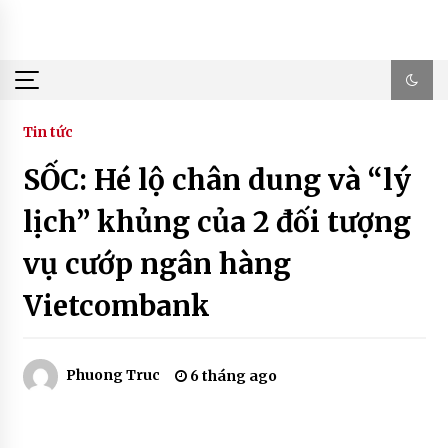
Skip
to
content
Tin tức
SỐC: Hé lộ chân dung và “lý
lịch” khủng của 2 đối tượng
vụ cướp ngân hàng
Vietcombank
Phuong Truc
6 tháng ago