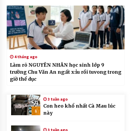
4 tháng ago
Làm rõ NGUYÊN NHÂN học sinh lớp 9
trường Chu Văn An ng:ất x:ỉu rồi tuvong trong
giờ thể dục
3 tuần ago
Con heo khổ nhất Cà Mau lúc
1
này
3 tuần ago