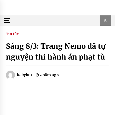
Skip
to
content
Tin tức
Sáng 8/3: Trang Nemo đã tự
nguyện thi hành án phạt tù
babylon
2 năm ago