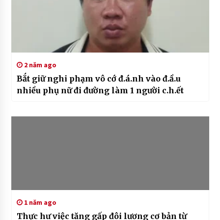
2 năm ago
Bắt giữ nghi phạm vô cớ đ.á.nh vào đ.ầ.u
nhiều phụ nữ đi đường làm 1 người c.h.ết
1 năm ago
Thực hư việc tăng gấp đôi lương cơ bản từ