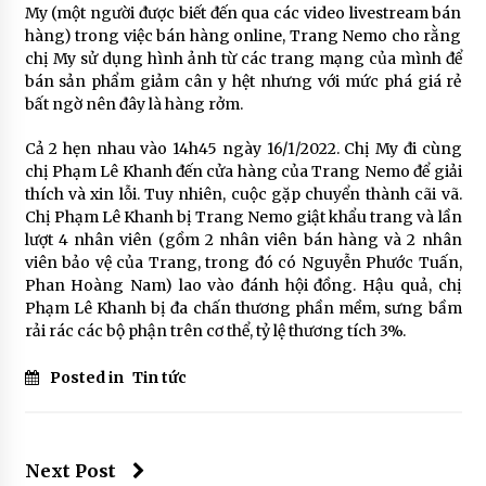
My (một người được biết đến qua các video livestream bán
hàng) trong việc bán hàng online, Trang Nemo cho rằng
chị My sử dụng hình ảnh từ các trang mạng của mình để
bán sản phẩm giảm cân y hệt nhưng với mức phá giá rẻ
bất ngờ nên đây là hàng rởm.
Cả 2 hẹn nhau vào 14h45 ngày 16/1/2022. Chị My đi cùng
chị Phạm Lê Khanh đến cửa hàng của Trang Nemo để giải
thích và xin lỗi. Tuy nhiên, cuộc gặp chuyển thành cãi vã.
Chị Phạm Lê Khanh bị Trang Nemo giật khẩu trang và lần
lượt 4 nhân viên (gồm 2 nhân viên bán hàng và 2 nhân
viên bảo vệ của Trang, trong đó có Nguyễn Phước Tuấn,
Phan Hoàng Nam) lao vào đánh hội đồng. Hậu quả, chị
Phạm Lê Khanh bị đa chấn thương phần mềm, sưng bầm
rải rác các bộ phận trên cơ thể, tỷ lệ thương tích 3%.
Posted in
Tin tức
Next Post