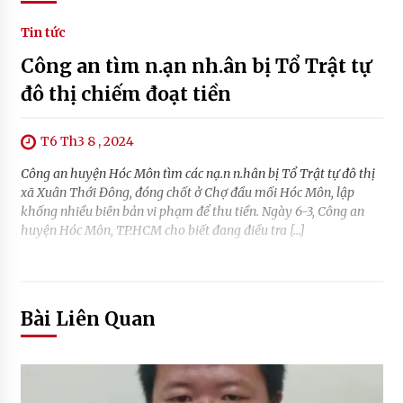
Tin tức
Công an tìm n.ạn nh.ân bị Tổ Trật tự
đô thị chiếm đoạt tiền
T6 Th3 8 , 2024
Công an huyện Hóc Môn tìm các nạ.n n.hân bị Tổ Trật tự đô thị
xã Xuân Thới Đông, đóng chốt ở Chợ đầu mối Hóc Môn, lập
khống nhiều biên bản vi phạm để thu tiền. Ngày 6-3, Công an
huyện Hóc Môn, TP.HCM cho biết đang điều tra […]
Bài Liên Quan