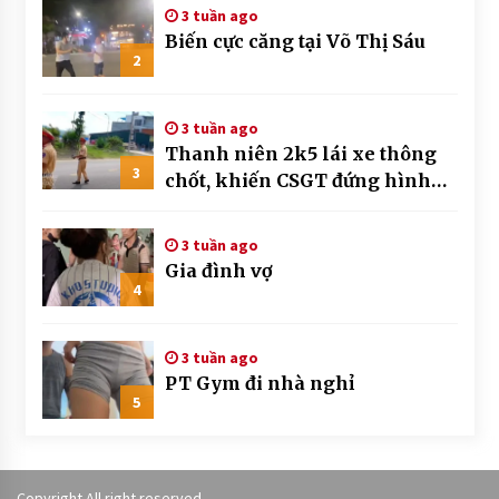
3 tuần ago
Biến cực căng tại Võ Thị Sáu
2
3 tuần ago
Thanh niên 2k5 lái xe thông
3
chốt, khiến CSGT đứng hình
mất mấy giây
3 tuần ago
Gia đình vợ
4
3 tuần ago
PT Gym đi nhà nghỉ
5
Copyright All right reserved