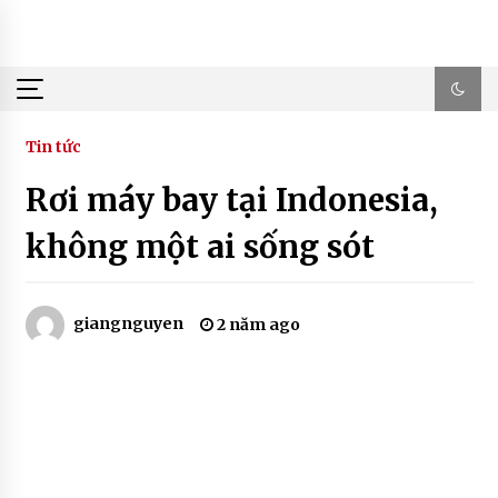
Skip
to
content
Tin tức
Rơi máy bay tại Indonesia,
không một ai sống sót
giangnguyen
2 năm ago