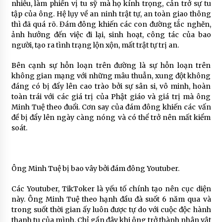
nhiễu, làm phiền vị tu sỹ mà họ kính trọng, cản trở sự tu
tập của ông. Hệ lụy về an ninh trật tự, an toàn giao thông
thì đã quá rõ. Đám đông khiến các con đường tắc nghẽn,
ảnh hưởng đến việc đi lại, sinh hoạt, công tác của bao
người, tạo ra tình trạng lộn xộn, mất trật tự trị an.
Bên cạnh sự hỗn loạn trên đường là sự hỗn loạn trên
không gian mạng với những mâu thuẫn, xung đột không
đáng có bị đẩy lên cao trào bởi sự sân si, vô minh, hoàn
toàn trái với các giá trị của Phật giáo và giá trị mà ông
Minh Tuệ theo đuổi. Cơn say của đám đông khiến các vấn
đề bị đẩy lên ngày càng nóng và có thể trở nên mất kiểm
soát.
Ông Minh Tuệ bị bao vây bởi đám đông Youtuber.
Các Youtuber, TikToker là yếu tố chính tạo nên cục diện
này. Ông Minh Tuệ theo hạnh đầu đà suốt 6 năm qua và
trong suốt thời gian ấy luôn được tự do với cuộc độc hành
thanh tu của mình. Chỉ gần đây khi ông trở thành nhân vật