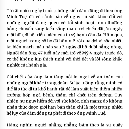
Từ rất nhiều ngày trước, chứng kiến đám đông đi theo ông
Minh Tuệ, đã có cảnh báo về nguy cơ sức khỏe đối với
những người đang quen với lối sinh hoạt bình thường
bỗng chuyển sang kiểu sống màn trời chiếu đất, ăn ngày
một bữa, đi bộ triền miên của tu sỹ hạnh đầu đà. Hôm qua,
một người trong số họ đã hôn mê rồi qua đời vì sốc nhiệt,
tai biến mạch máu não sau 3 ngày đi bộ dưới nắng nóng.
Người đàn ông 47 tuổi này mới trở về Mỹ 4 ngày trước đó,
cơ thể không kịp thích nghi với thời tiết và lối sống khắc
nghiệt của hành giả.
Cái chết của ông làm tăng nỗi lo ngại về an toàn của
những người khác trong đoàn. Sự ảo tưởng rằng mình có
thể lập tức đi tu khổ hạnh rất dễ làm xuất hiện thêm nhiều
trường hợp ngã bệnh, thậm chí chết trên đường. Tuy
nhiên, sự nguy hiểm đối với sức khỏe, tính mạng do không
nhận thức được giới hạn bản thân chỉ là một trong nhiều
hệ lụy của đám đông tự phát đi theo ông Minh Tuệ.
Hàng nghìn người nhằng nhẵng bám theo là sự quấy