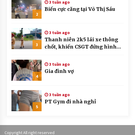
3 tuần ago
Biến cực căng tại Võ Thị Sáu
2
3 tuần ago
Thanh niên 2k5 lái xe thông
3
chốt, khiến CSGT đứng hình
mất mấy giây
3 tuần ago
Gia đình vợ
4
3 tuần ago
PT Gym đi nhà nghỉ
5
Copyright All right reserved