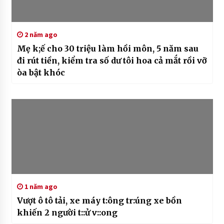
2 năm ago
Mẹ k;ế cho 30 triệu làm hồi môn, 5 năm sau
đi rút tiền, kiểm tra số dư tôi hoa cả mắt rồi vỡ
òa bật khóc
1 năm ago
Vượt ô tô tải, xe máy t:ông tr:úng xe bồn
khiến 2 người t::ử v::ong