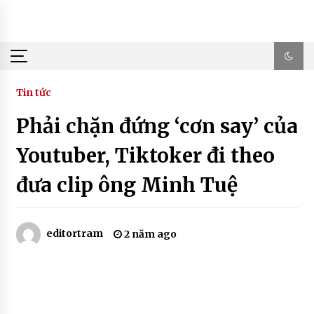
Skip
to
content
Tin tức
Phải chặn đứng ‘cơn say’ của
Youtuber, Tiktoker đi theo
đưa clip ông Minh Tuệ
editortram
2 năm ago