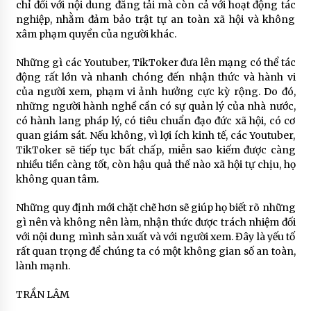
chỉ đối với nội dung đăng tải mà còn cả với hoạt động tác
nghiệp, nhằm đảm bảo trật tự an toàn xã hội và không
xâm phạm quyền của người khác.
Những gì các Youtuber, TikToker đưa lên mạng có thể tác
động rất lớn và nhanh chóng đến nhận thức và hành vi
của người xem, phạm vi ảnh hưởng cực kỳ rộng. Do đó,
những người hành nghề cần có sự quản lý của nhà nước,
có hành lang pháp lý, có tiêu chuẩn đạo đức xã hội, có cơ
quan giám sát. Nếu không, vì lợi ích kinh tế, các Youtuber,
TikToker sẽ tiếp tục bất chấp, miễn sao kiếm được càng
nhiều tiền càng tốt, còn hậu quả thế nào xã hội tự chịu, họ
không quan tâm.
Những quy định mới chặt chẽ hơn sẽ giúp họ biết rõ những
gì nên và không nên làm, nhận thức được trách nhiệm đối
với nội dung mình sản xuất và với người xem. Đây là yếu tố
rất quan trọng để chúng ta có một không gian số an toàn,
lành mạnh.
TRẦN LÂM