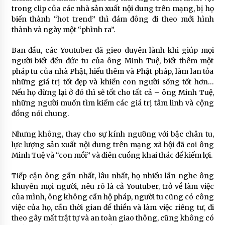
trong clip của các nhà sản xuất nội dung trên mạng, bị họ
biến thành “hot trend” thì đám đông đi theo mới hình
thành và ngày một “phình ra”.
Ban đầu, các Youtuber đã gieo duyên lành khi giúp mọi
người biết đến đức tu của ông Minh Tuệ, biết thêm một
pháp tu của nhà Phật, hiểu thêm và Phật pháp, làm lan tỏa
những giá trị tốt đẹp và khiến con người sống tốt hơn…
Nếu họ dừng lại ở đó thì sẽ tốt cho tất cả – ông Minh Tuệ,
những người muốn tìm kiếm các giá trị tâm linh và cộng
đồng nói chung.
Nhưng không, thay cho sự kính ngưỡng với bậc chân tu,
lực lượng sản xuất nội dung trên mạng xã hội đã coi ông
Minh Tuệ và “con mồi” và điên cuồng khai thác để kiếm lợi.
Tiếp cận ông gần nhất, lâu nhất, họ nhiều lần nghe ông
khuyên mọi người, nêu rõ là cả Youtuber, trở về làm việc
của mình, ông không cần hộ pháp, người tu cũng có công
việc của họ, cần thời gian để thiền và làm việc riêng tư, đi
theo gây mất trật tự và an toàn giao thông, cũng không có