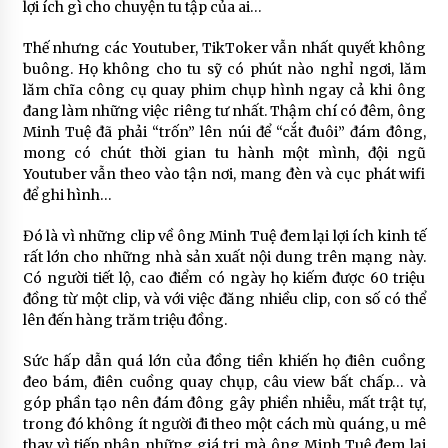
lợi ích gì cho chuyện tu tập của ai…
Thế nhưng các Youtuber, TikToker vẫn nhất quyết không
buông. Họ không cho tu sỹ có phút nào nghỉ ngơi, lăm
lăm chĩa công cụ quay phim chụp hình ngay cả khi ông
đang làm những việc riêng tư nhất. Thậm chí có đêm, ông
Minh Tuệ đã phải “trốn” lên núi để “cắt đuôi” đám đông,
mong có chút thời gian tu hành một mình, đội ngũ
Youtuber vẫn theo vào tận nơi, mang đèn và cục phát wifi
để ghi hình…
Đó là vì những clip về ông Minh Tuệ đem lại lợi ích kinh tế
rất lớn cho những nhà sản xuất nội dung trên mạng này.
Có người tiết lộ, cao điểm có ngày họ kiếm được 60 triệu
đồng từ một clip, và với việc đăng nhiều clip, con số có thể
lên đến hàng trăm triệu đồng.
Sức hấp dẫn quá lớn của đồng tiền khiến họ điên cuồng
đeo bám, điên cuồng quay chụp, câu view bất chấp… và
góp phần tạo nên đám đông gây phiền nhiễu, mất trật tự,
trong đó không ít người đi theo một cách mù quáng, u mê
thay vì tiếp nhận những giá trị mà ông Minh Tuệ đem lại