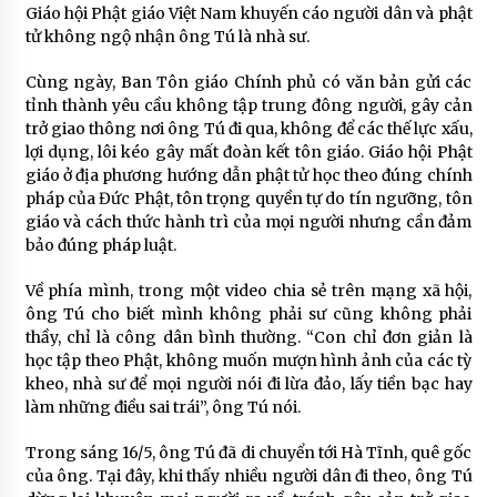
Giáo hội Phật giáo Việt Nam khuyến cáo người dân và phật
tử không ngộ nhận ông Tú là nhà sư.
Cùng ngày, Ban Tôn giáo Chính phủ có văn bản gửi các
tỉnh thành yêu cầu không tập trung đông người, gây cản
trở giao thông nơi ông Tú đi qua, không để các thế lực xấu,
lợi dụng, lôi kéo gây mất đoàn kết tôn giáo. Giáo hội Phật
giáo ở địa phương hướng dẫn phật tử học theo đúng chính
pháp của Đức Phật, tôn trọng quyền tự do tín ngưỡng, tôn
giáo và cách thức hành trì của mọi người nhưng cần đảm
bảo đúng pháp luật.
Về phía mình, trong một video chia sẻ trên mạng xã hội,
ông Tú cho biết mình không phải sư cũng không phải
thầy, chỉ là công dân bình thường. “Con chỉ đơn giản là
học tập theo Phật, không muốn mượn hình ảnh của các tỳ
kheo, nhà sư để mọi người nói đi lừa đảo, lấy tiền bạc hay
làm những điều sai trái”, ông Tú nói.
Trong sáng 16/5, ông Tú đã di chuyển tới Hà Tĩnh, quê gốc
của ông. Tại đây, khi thấy nhiều người dân đi theo, ông Tú