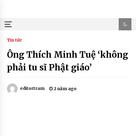
Skip
to
content
Tin tức
Ông Thích Minh Tuệ ‘không
phải tu sĩ Phật giáo’
editortram
2 năm ago