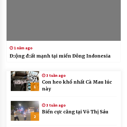
1 năm ago
Đ::ộng đ::ất mạnh tại miền Đông Indonesia
3 tuần ago
Con heo khổ nhất Cà Mau lúc
1
này
3 tuần ago
Biến cực căng tại Võ Thị Sáu
2