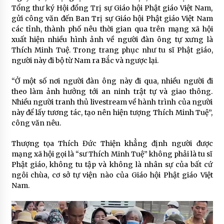
Tổng thư ký Hội đồng Trị sự Giáo hội Phật giáo Việt Nam,
gửi công văn đến Ban Trị sự Giáo hội Phật giáo Việt Nam
các tỉnh, thành phố nêu thời gian qua trên mạng xã hội
xuất hiện nhiều hình ảnh về người đàn ông tự xưng là
Thích Minh Tuệ. Trong trang phục như tu sĩ Phật giáo,
người này đi bộ từ Nam ra Bắc và ngược lại.
“Ở một số nơi người đàn ông này đi qua, nhiều người đi
theo làm ảnh hưởng tới an ninh trật tự và giao thông.
Nhiều người tranh thủ livestream về hành trình của người
này để lấy tương tác, tạo nên hiện tượng Thích Minh Tuệ”,
công văn nêu.
Thượng tọa Thích Đức Thiện khẳng định người được
mạng xã hội gọi là “sư Thích Minh Tuệ” không phải là tu sĩ
Phật giáo, không tu tập và không là nhân sự của bất cứ
ngôi chùa, cơ sở tự viện nào của Giáo hội Phật giáo Việt
Nam.