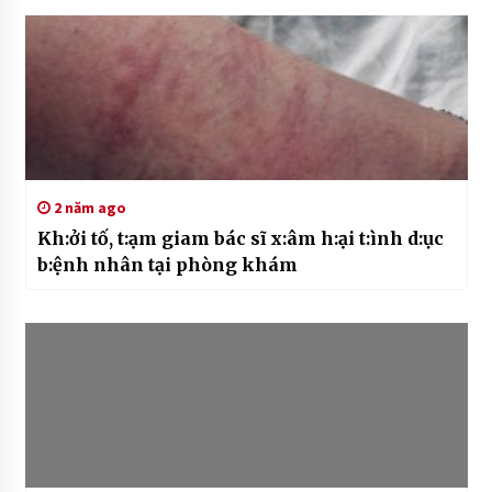
2 năm ago
Kh:ởi tố, t:ạm giam bác sĩ x:âm h:ại t:ình d:ục
b:ệnh nhân tại phòng khám