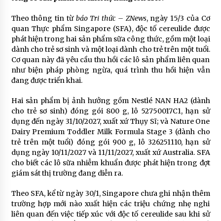
Theo thông tin từ
báo Tri thức – ZNews
, ngày 15/3 của Cơ
quan Thực phẩm Singapore (SFA), độc tố cereulide được
phát hiện trong hai sản phẩm sữa công thức, gồm một loại
dành cho trẻ sơ sinh và một loại dành cho trẻ trên một tuổi.
Cơ quan này đã yêu cầu thu hồi các lô sản phẩm liên quan
như biện pháp phòng ngừa, quá trình thu hồi hiện vẫn
đang được triển khai.
Hai sản phẩm bị ảnh hưởng gồm Nestlé NAN HA2 (dành
cho trẻ sơ sinh) đóng gói 800 g, lô 52750017C1, hạn sử
dụng đến ngày 31/10/2027, xuất xứ Thụy Sĩ; và Nature One
Dairy Premium Toddler Milk Formula Stage 3 (dành cho
trẻ trên một tuổi) đóng gói 900 g, lô 326251110, hạn sử
dụng ngày 10/11/2027 và 11/11/2027, xuất xứ Australia. SFA
cho biết các lô sữa nhiễm khuẩn được phát hiện trong đợt
giám sát thị trường đang diễn ra.
Theo SFA, kể từ ngày 30/1, Singapore chưa ghi nhận thêm
trường hợp mới nào xuất hiện các triệu chứng nhẹ nghi
liên quan đến việc tiếp xúc với độc tố cereulide sau khi sử