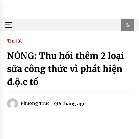
Skip
to
content
Tin tức
NÓNG: Thu hồi thêm 2 loại
sữa công thức vì phát hiện
đ.ộ.c tố
Phuong Truc
5 tháng ago