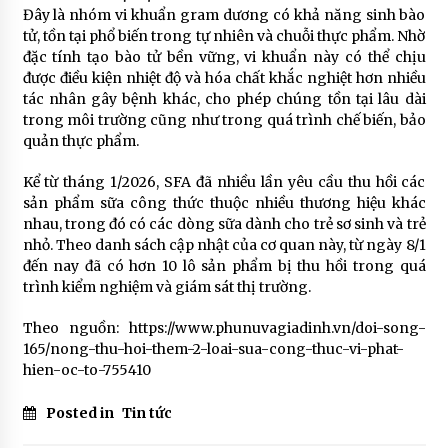
Đây là nhóm vi khuẩn gram dương có khả năng sinh bào
tử, tồn tại phổ biến trong tự nhiên và chuỗi thực phẩm. Nhờ
đặc tính tạo bào tử bền vững, vi khuẩn này có thể chịu
được điều kiện nhiệt độ và hóa chất khắc nghiệt hơn nhiều
tác nhân gây bệnh khác, cho phép chúng tồn tại lâu dài
trong môi trường cũng như trong quá trình chế biến, bảo
quản thực phẩm.
Kể từ tháng 1/2026, SFA đã nhiều lần yêu cầu thu hồi các
sản phẩm sữa công thức thuộc nhiều thương hiệu khác
nhau, trong đó có các dòng sữa dành cho trẻ sơ sinh và trẻ
nhỏ. Theo danh sách cập nhật của cơ quan này, từ ngày 8/1
đến nay đã có hơn 10 lô sản phẩm bị thu hồi trong quá
trình kiểm nghiệm và giám sát thị trường.
Theo nguồn: https://www.phunuvagiadinh.vn/doi-song-
165/nong-thu-hoi-them-2-loai-sua-cong-thuc-vi-phat-
hien-oc-to-755410
Posted in
Tin tức