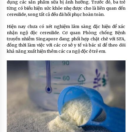
dụng các sản phẩm sữa bị ảnh hưởng. Trước đó, ba trẻ
từng có biểu hiện sức khỏe nhẹ được cho là liên quan đến
cereulide, song tất cả đều đã hồi phục hoàn toàn.
Hiện nay chưa có xét nghiệm lâm sàng đặc hiệu để xác
nhận ngộ độc cereulide. Cơ quan Phòng chống Bệnh
truyền nhiễm Singapore đang phối hợp chặt chẽ với SFA,
đồng thời làm việc với các cơ sở y tế và bác sĩ để theo dõi
khả năng xuất hiện thêm các ca ngộ độc ở trẻ em.