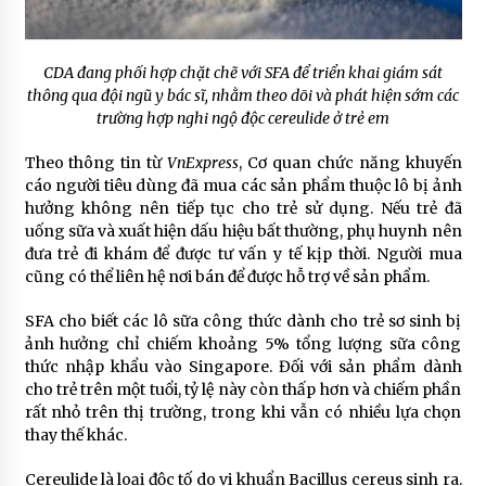
CDA đang phối hợp chặt chẽ với SFA để triển khai giám sát
thông qua đội ngũ y bác sĩ, nhằm theo dõi và phát hiện sớm các
trường hợp nghi ngộ độc cereulide ở trẻ em
Theo thông tin từ
VnExpress
, Cơ quan chức năng khuyến
cáo người tiêu dùng đã mua các sản phẩm thuộc lô bị ảnh
hưởng không nên tiếp tục cho trẻ sử dụng. Nếu trẻ đã
uống sữa và xuất hiện dấu hiệu bất thường, phụ huynh nên
đưa trẻ đi khám để được tư vấn y tế kịp thời. Người mua
cũng có thể liên hệ nơi bán để được hỗ trợ về sản phẩm.
SFA cho biết các lô sữa công thức dành cho trẻ sơ sinh bị
ảnh hưởng chỉ chiếm khoảng 5% tổng lượng sữa công
thức nhập khẩu vào Singapore. Đối với sản phẩm dành
cho trẻ trên một tuổi, tỷ lệ này còn thấp hơn và chiếm phần
rất nhỏ trên thị trường, trong khi vẫn có nhiều lựa chọn
thay thế khác.
Cereulide là loại độc tố do vi khuẩn Bacillus cereus sinh ra.