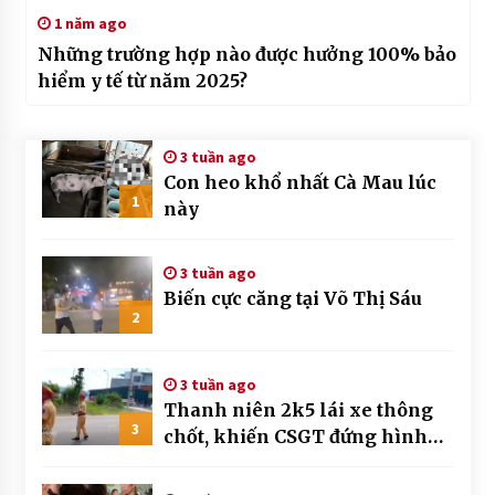
1 năm ago
Những trường hợp nào được hưởng 100% bảo
hiểm y tế từ năm 2025?
3 tuần ago
Con heo khổ nhất Cà Mau lúc
1
này
3 tuần ago
Biến cực căng tại Võ Thị Sáu
2
3 tuần ago
Thanh niên 2k5 lái xe thông
3
chốt, khiến CSGT đứng hình
mất mấy giây