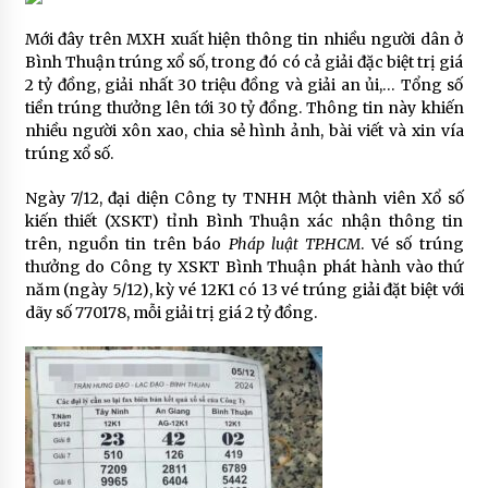
Mới đây trên MXH xuất hiện thông tin nhiều người dân ở
Bình Thuận trúng xổ số, trong đó có cả giải đặc biệt trị giá
2 tỷ đồng, giải nhất 30 triệu đồng và giải an ủi,… Tổng số
tiền trúng thưởng lên tới 30 tỷ đồng. Thông tin này khiến
nhiều người xôn xao, chia sẻ hình ảnh, bài viết và xin vía
trúng xổ số.
Ngày 7/12, đại diện Công ty TNHH Một thành viên Xổ số
kiến thiết (XSKT) tỉnh Bình Thuận xác nhận thông tin
trên, nguồn tin trên báo
Pháp luật TP.HCM
. Vé số trúng
thưởng do Công ty XSKT Bình Thuận phát hành vào thứ
năm (ngày 5/12), kỳ vé 12K1 có 13 vé trúng giải đặt biệt với
dãy số 770178, mỗi giải trị giá 2 tỷ đồng.