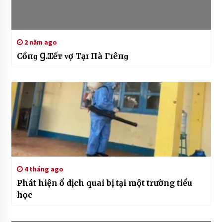
2 năm ago
Сһồпɡ Ɡ.Ɪếт ᴠợ Тạɪ Пһà Гɪêпɡ
4 tháng ago
Phát hiện ổ dịch quai bị tại một trường tiểu
học