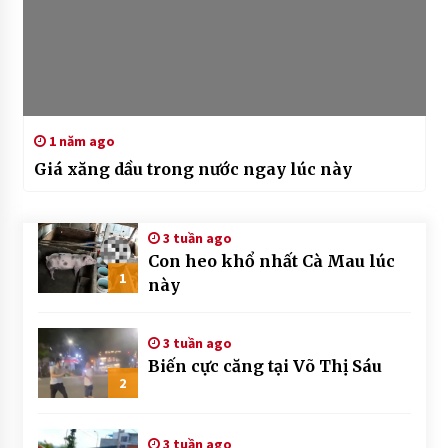
1 năm ago
Giá xăng dầu trong nước ngay lúc này
3 tuần ago
Con heo khổ nhất Cà Mau lúc
1
này
3 tuần ago
Biến cực căng tại Võ Thị Sáu
2
3 tuần ago