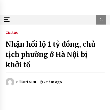
Skip
to
content
Tin tức
Nhận hối lộ 1 tỷ đồng, chủ
tịch phường ở Hà Nội bị
khởi tố
editortram
2 năm ago