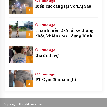
3 tuần ago
Biến cực căng tại Võ Thị Sáu
2
3 tuần ago
Thanh niên 2k5 lái xe thông
3
chốt, khiến CSGT đứng hình
mất mấy giây
3 tuần ago
Gia đình vợ
4
3 tuần ago
PT Gym đi nhà nghỉ
5
Copyright All right reserved