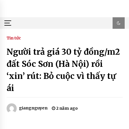
Skip
to
content
Tin tức
Người trả giá 30 tỷ đồng/m2
đất Sóc Sơn (Hà Nội) rồi
‘xin’ rút: Bỏ cuộc vì thấy tự
ái
giangnguyen
2 năm ago