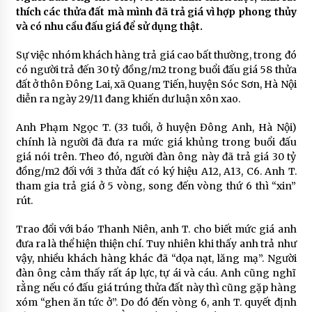
thích các thửa đất mà mình đã trả giá vì hợp phong thủy
và có nhu cầu đấu giá để sử dụng thật.
Sự việc nhóm khách hàng trả giá cao bất thường, trong đó
có người trả đến 30 tỷ đồng/m2 trong buổi đấu giá 58 thửa
đất ở thôn Đông Lai, xã Quang Tiến, huyện Sóc Sơn, Hà Nội
diễn ra ngày 29/11 đang khiến dư luận xôn xao.
Anh Phạm Ngọc T. (33 tuổi, ở huyện Đông Anh, Hà Nội)
chính là người đã đưa ra mức giá khủng trong buổi đấu
giá nói trên. Theo đó, người đàn ông này đã trả giá 30 tỷ
đồng/m2 đối với 3 thửa đất có ký hiệu A12, A13, C6. Anh T.
tham gia trả giá ở 5 vòng, song đến vòng thứ 6 thì “xin”
rút.
Trao đổi với báo Thanh Niên, anh T. cho biết mức giá anh
đưa ra là thể hiện thiện chí. Tuy nhiên khi thấy anh trả như
vậy, nhiều khách hàng khác đã “dọa nạt, lăng mạ”. Người
đàn ông cảm thấy rất áp lực, tự ái và cáu. Anh cũng nghĩ
rằng nếu có đấu giá trúng thửa đất này thì cũng gặp hàng
xóm “ghen ăn tức ở”. Do đó đến vòng 6, anh T. quyết định