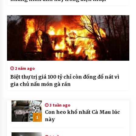
2 năm ago
Biệt thự trị giá 100 tỷ chỉ còn đống đổ nát vì
gia chủ nấu món gà rán
3 tuần ago
Con heo khổ nhất Cà Mau lúc
1
này