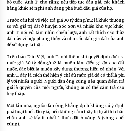
bỏ cuộc. Anh T. cho rằng nếu tiếp tục đấu giá, các khách
hàng khác sẽ nghĩ anh đang phá buổi đấu giá của họ.
Trước câu hỏi về việc trả giá 30 tỷ đồng/m2 là khác thường
so với giá trị đất ở huyện Sóc Sơn và nhiều khu vực khác,
anh T. nói với tầm nhìn chiến lược, anh rất thích các thửa
đất này vì hợp phong thủy và nhu cầu đấu giá đất của anh
để sử dụng là thật.
Trên báo Dân Việt, anh T. nói thêm khi quyết định đưa ra
mức giá 30 tỷ đồng/m2 là muốn làm điều gì đó cho đất
nước, đặc biệt là muốn xây dựng thương hiệu cá nhân. Với
anh T. đây là cách thể hiện ý chí dù mức giá đó có thể là phi
lý với nhiều người. Người đàn ông cũng nêu quan điểm trả
giá là quyền của mỗi người, không ai có thể cấm trả cao
hay thấp.
Một lần nữa, người đàn ông khẳng định không có ý định
phá hoại buổi đấu giá, nếu không cảm thấy bị tự ái thì chắc
chắn anh sẽ lấy ít nhất 1 thửa đất ở vòng 6 (vòng cuối
cùng).