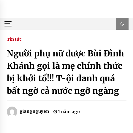
Skip
to
content
Tin tức
Người phụ nữ được Bùi Đình
Khánh gọi là mẹ chính thức
bị khởi tố!!! T-ội danh quá
bất ngờ cả nước ngỡ ngàng
giangnguyen
1 năm ago