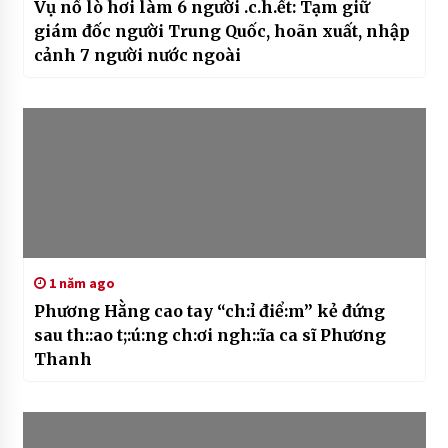
Vụ nổ lò hơi làm 6 người .c.h.ết: Tạm giữ
giám đốc người Trung Quốc, hoãn xuất, nhập
cảnh 7 người nước ngoài
1 năm ago
Phương Hằng cao tay “ch:ỉ điể:m” kẻ đứng
sau th::ao t;:ú:ng ch:ơi ngh::ĩa ca sĩ Phương
Thanh