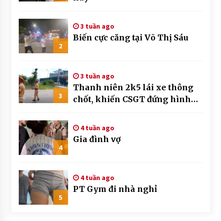
3 tuần ago
Biến cực căng tại Võ Thị Sáu
2
3 tuần ago
Thanh niên 2k5 lái xe thông
3
chốt, khiến CSGT đứng hình
mất mấy giây
4 tuần ago
Gia đình vợ
4
4 tuần ago
PT Gym đi nhà nghỉ
5