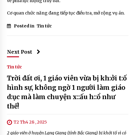
về phía lực lượng truy bắt.
Cơ quan chức năng đang tiếp tục điều tra, mở rộng vụ án.
Posted in
Tin tức
Next Post
Tin tức
Trời đất ơi, 1 giáo viên vừa bị kh:ởi t:ố
hình sự, không ngờ 1 người làm giáo
d:ục mà làm chuyện x::ấu h::ổ như
thế!
T2 Th4 28 , 2025
2 giáo viên ở huyện Lạng Giang (tỉnh Bắc Giang) bị khởi tố vì có