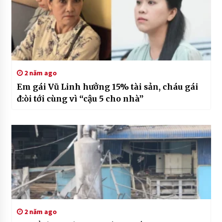
2 năm ago
Em gái Vũ Linh hưởng 15% tài sản, cháu gái
đ:òi tới cùng vì “cậu 5 cho nhà”
2 năm ago