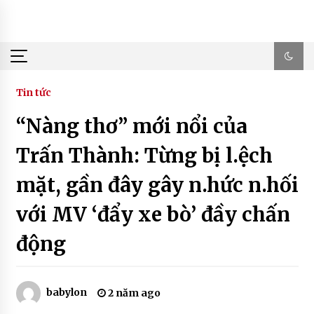
Skip
to
content
Tin tức
“Nàng thơ” mới nổi của
Trấn Thành: Từng bị l.ệch
mặt, gần đây gây n.hức n.hối
với MV ‘đẩy xe bò’ đầy chấn
động
babylon
2 năm ago