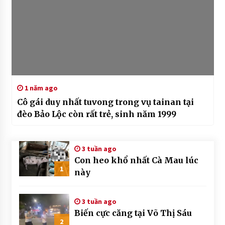
1 năm ago
Cô gái duy nhất tuvong trong vụ tainan tại
đèo Bảo Lộc còn rất trẻ, sinh năm 1999
3 tuần ago
Con heo khổ nhất Cà Mau lúc
1
này
3 tuần ago
Biến cực căng tại Võ Thị Sáu
2