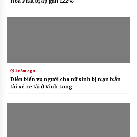
Hòa Phát bị áp gần 122%
1 năm ago
Diễn biến vụ người cha nữ sinh bị n:ạn b:ắn
tài xế xe tải ở Vĩnh Long