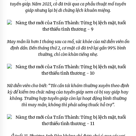
tuyến giáp. Năm 2021, cô đã trải qua ca phẫu thuật mổ tuyến
giáp nhưng lại bị di chứng lệch khuôn miệng.
May mắn là hơn 1 tháng sau ca mổ, sức khỏe của nữ diễn viên ổn
định dần. Đến tháng thứ 2, cơ mặt cô đã trở lại gần 99% bình
thường, chỉ còn khàn tiếng nhẹ.
Nữ diễn viên cho biết: “Tôi cần tái khám thường xuyên theo định
kỳ để kiểm tra chức năng của tuyến giáp xem có bị suy giáp hay
không. Trường hợp tuyến giáp còn lại hoạt động bình thường
thì may mắn, không thì phải uống thuốc hỗ trợ”.