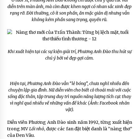
Ở tuổi 31, Phương Anh Đào không chỉ được chú ý qua các vai
diễn trên màn ảnh, mà còn được khen ngợi có nhan sắc xinh đẹp
rạng rỡ. Đời thường, cô ít son phấn, ăn mặc giản dị nhưng vẫn
không kém phần sang trọng, quyến rũ.
Khi xuất hiện tại các sự kiện giải trí, Phương Anh Đào thu hút sự
chú ý bởi vẻ đẹp gợi cảm.
Hiện tại, Phương Anh Đào vẫn “lẻ bóng”, chưa nghĩ nhiều đến
chuyện lập gia đình. Nữ diễn viên cho biết cô thoải mái với cuộc
sống độc thân, tập trung duy trì nguồn năng lượng tích cực thay
vì nghĩ quá nhiều về những vấn đề khác (Ảnh: Facebook nhân
vật).
Diễn viên Phương Anh Đào sinh năm 1992, từng xuất hiện
trong MV
Lối nhỏ
, được các fan đặt biệt danh là ”nàng thơ”
của Đen Vâu.