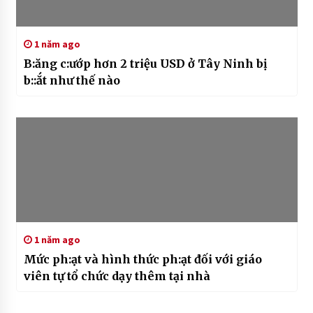
1 năm ago
B:ăng c:ướp hơn 2 triệu USD ở Tây Ninh bị
b::ắt như thế nào
1 năm ago
Mức ph:ạt và hình thức ph:ạt đối với giáo
viên tự tổ chức dạy thêm tại nhà