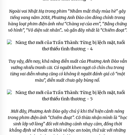
Ngoài vai Nhật Hạ trong phim “Nhắm mắt thấy mùa hè” gây
tiếng vang năm 2018, Phương Anh Đào còn đóng chính trong
hàng loạt phim điện ảnh như “Chàng vợ của em”, “Bằng chứng
vô hình”, “Vô diện sát nhân”… và gần đây nhất là “Chiếm đoạt”.
Tuy vậy, đến nay, khả năng diễn xuất của Phương Anh Đào vẫn
vướng nhiều tranh cãi. Có người khen ngợi cô chỉn chu trong
từng vai diễn nhưng cũng có không ít người đánh giá cô “một
màu”, diễn xuất chưa gây bùng nổ.
Mới đây, Phương Anh Đào gây chú ý khi thể hiện cảnh nóng
trong phim điện ảnh “Chiếm đoạt”. Cô thừa nhận mình là “học
sinh lớp vỡ lòng” đối với những cảnh nhạy cảm, đồng thời
khẳng định sẽ thoát ra khỏi vỏ bọc an toàn, thử sức với những