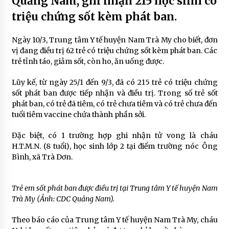
Quảng Nam, ghi nhận 215 học sinh có
triệu chứng sốt kèm phát ban.
Ngày 10/3, Trung tâm Y tế huyện Nam Trà My cho biết, đơn
vị đang điều trị 62 trẻ có triệu chứng sốt kèm phát ban. Các
trẻ tỉnh táo, giảm sốt, còn ho, ăn uống được.
Lũy kế, từ ngày 25/1 đến 9/3, đã có 215 trẻ có triệu chứng
sốt phát ban được tiếp nhận và điều trị. Trong số trẻ sốt
phát ban, có trẻ đã tiêm, có trẻ chưa tiêm và có trẻ chưa đến
tuổi tiêm vaccine chứa thành phần sởi.
Đặc biệt, có 1 trường hợp ghi nhận tử vong là cháu
H.T.M.N. (8 tuổi), học sinh lớp 2 tại điểm trường nóc Ông
Bình, xã Trà Dơn.
Trẻ em sốt phát ban được điều trị tại Trung tâm Y tế huyện Nam
Trà My (Ảnh: CDC Quảng Nam).
Theo báo cáo của Trung tâm Y tế huyện Nam Trà My, cháu