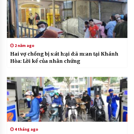
2 năm ago
Hai vợ chồng bị s:át h:ại d:ã m:an tại Khánh
Hòa: Lời kể của nhân chứng
4 tháng ago