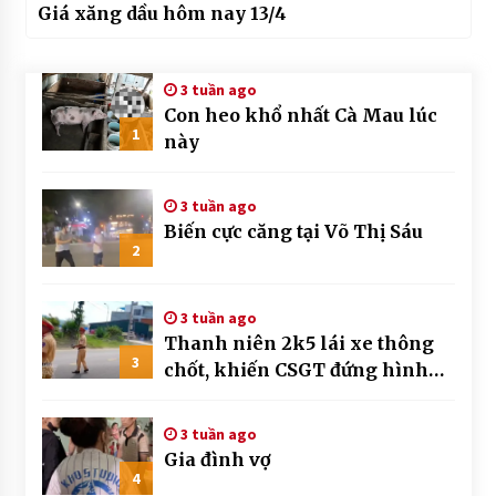
Giá xăng dầu hôm nay 13/4
3 tuần ago
Con heo khổ nhất Cà Mau lúc
1
này
3 tuần ago
Biến cực căng tại Võ Thị Sáu
2
3 tuần ago
Thanh niên 2k5 lái xe thông
3
chốt, khiến CSGT đứng hình
mất mấy giây
3 tuần ago
Gia đình vợ
4