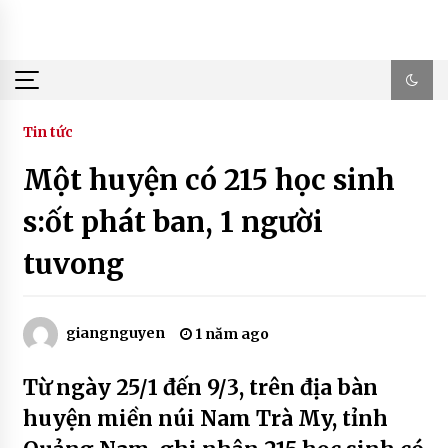
Skip
to
content
Tin tức
Một huyện có 215 học sinh
s:ốt phát ban, 1 người
tuvong
giangnguyen
1 năm ago
Từ ngày 25/1 đến 9/3, trên địa bàn
huyện miền núi Nam Trà My, tỉnh