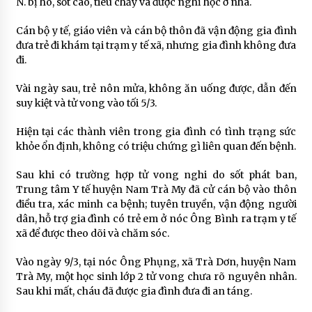
N. bị ho, sốt cao, tiêu chảy và được nghỉ học ở nhà.
Cán bộ y tế, giáo viên và cán bộ thôn đã vận động gia đình
đưa trẻ đi khám tại trạm y tế xã, nhưng gia đình không đưa
đi.
Vài ngày sau, trẻ nôn mửa, không ăn uống được, dẫn đến
suy kiệt và tử vong vào tối 5/3.
Hiện tại các thành viên trong gia đình có tình trạng sức
khỏe ổn định, không có triệu chứng gì liên quan đến bệnh.
Sau khi có trường hợp tử vong nghi do sốt phát ban,
Trung tâm Y tế huyện Nam Trà My đã cử cán bộ vào thôn
điều tra, xác minh ca bệnh; tuyên truyền, vận động người
dân, hỗ trợ gia đình có trẻ em ở nóc Ông Bình ra trạm y tế
xã để được theo dõi và chăm sóc.
Vào ngày 9/3, tại nóc Ông Phụng, xã Trà Dơn, huyện Nam
Trà My, một học sinh lớp 2 tử vong chưa rõ nguyên nhân.
Sau khi mất, cháu đã được gia đình đưa đi an táng.