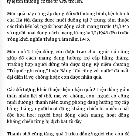
tỷ lệ tổn thương cơ thể từ 41% trở lên.
Mức quà này cũng áp dụng đối với thương binh, bệnh binh
của Hà Nội đang được nuôi dưỡng tại 7 trung tâm thuộc
các tỉnh liền kề; người hoạt động cách mạng trước 1/1/1945
và người hoạt động cách mạng từ ngày 1/1/1945 đến trước
Tổng khởi nghĩa Tháng Tám năm 1945.
Mức quà 2 triệu đồng còn được trao cho người có công
giúp đỡ cách mạng đang hưởng trợ cấp hằng tháng.
Trường hợp người đứng tên được tặng Kỷ niệm chương
“Tổ quốc ghi công” hoặc Bằng “Có công với nước” đã mất,
đại diện là vợ, chồng hoặc con được nhận quà.
Các đối tượng khác thuộc diện nhận quà 2 triệu đồng gồm
thân nhân liệt sĩ (bố, mẹ, vợ, chồng, con, người có công
nuôi dưỡng); thanh niên xung phong đang hưởng trợ cấp
hằng tháng; người hoạt động kháng chiến bị nhiễm chất
độc hóa học; người hoạt động cách mạng, hoạt động
kháng chiến từng bị địch bắt, tù đày.
Thành phố cũng tặng quà 1 triệu đồng/người cho con đẻ