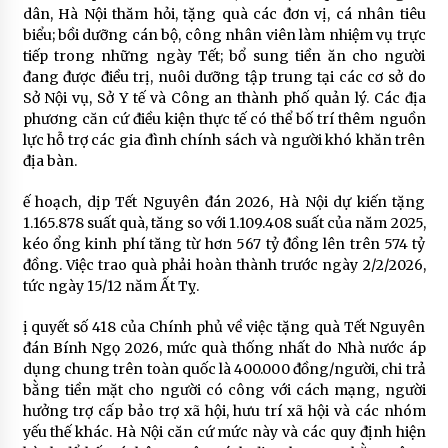
dân, Hà Nội thăm hỏi, tặng quà các đơn vị, cá nhân tiêu
biểu; bồi dưỡng cán bộ, công nhân viên làm nhiệm vụ trực
tiếp trong những ngày Tết; bổ sung tiền ăn cho người
đang được điều trị, nuôi dưỡng tập trung tại các cơ sở do
Sở Nội vụ, Sở Y tế và Công an thành phố quản lý. Các địa
phương căn cứ điều kiện thực tế có thể bố trí thêm nguồn
lực hỗ trợ các gia đình chính sách và người khó khăn trên
địa bàn.
ế hoạch, dịp Tết Nguyên đán 2026, Hà Nội dự kiến tặng
1.165.878 suất quà, tăng so với 1.109.408 suất của năm 2025,
kéo ổng kinh phí tăng từ hơn 567 tỷ đồng lên trên 574 tỷ
đồng. Việc trao quà phải hoàn thành trước ngày 2/2/2026,
tức ngày 15/12 năm Ất Tỵ.
ị quyết số 418 của Chính phủ về việc tặng quà Tết Nguyên
đán Bính Ngọ 2026, mức quà thống nhất do Nhà nước áp
dụng chung trên toàn quốc là 400.000 đồng/người, chi trả
bằng tiền mặt cho người có công với cách mạng, người
hưởng trợ cấp bảo trợ xã hội, hưu trí xã hội và các nhóm
yếu thế khác. Hà Nội căn cứ mức này và các quy định hiện