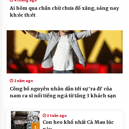
4 tháng ago
Ai hôm qua chần chừ chưa đổ xăng, sáng nay
kh:óc th:ét
2 năm ago
Công bố nguyên nhân dẫn tới sự ‘ra đi’ của
nam ca sĩ nổi tiếng ng:ã từ tầng 3 khách sạn
3 tuần ago
Con heo khổ nhất Cà Mau lúc
1