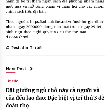
hành để bố trí thêm ngân sách địa phương nhằm nâng
mức quà và mở rộng phạm vi thăm hỏi cho các nhóm
chính sách trên địa bàn.
Theo nguồn: https://sohuutritue.net.vn/moi-ho-gia-dinh-
nhan-ngay-2000000-dong-tien-mat-truoc-ngay-29-tet-
binh-ngo-theo-nghi-quyet-83-cu-the-the-nao-
d355663.html
Posted in
Tin tức
Next Post
Tin tức
Đặt giường ngủ chỗ này cả người và
của đều lao đao: Đặc biệt vị trí thứ 3 dễ
đoản thọ