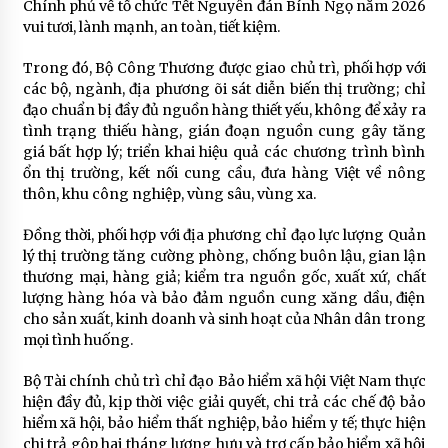
Chính phủ về tổ chức Tết Nguyên đán Bính Ngọ năm 2026
vui tươi, lành mạnh, an toàn, tiết kiệm.
Trong đó, Bộ Công Thương được giao chủ trì, phối hợp với
các bộ, ngành, địa phương õi sát diễn biến thị trường; chỉ
đạo chuẩn bị đầy đủ nguồn hàng thiết yếu, không để xảy ra
tình trạng thiếu hàng, gián đoạn nguồn cung gây tăng
giá bất hợp lý; triển khai hiệu quả các chương trình bình
ổn thị trường, kết nối cung cầu, đưa hàng Việt về nông
thôn, khu công nghiệp, vùng sâu, vùng xa.
Đồng thời, phối hợp với địa phương chỉ đạo lực lượng Quản
lý thị trường tăng cường phòng, chống buôn lậu, gian lận
thương mại, hàng giả; kiểm tra nguồn gốc, xuất xứ, chất
lượng hàng hóa và bảo đảm nguồn cung xăng dầu, điện
cho sản xuất, kinh doanh và sinh hoạt của Nhân dân trong
mọi tình huống.
Bộ Tài chính chủ trì chỉ đạo Bảo hiểm xã hội Việt Nam thực
hiện đầy đủ, kịp thời việc giải quyết, chi trả các chế độ bảo
hiểm xã hội, bảo hiểm thất nghiệp, bảo hiểm y tế; thực hiện
chi trả gộp hai tháng lương hưu và trợ cấp bảo hiểm xã hội