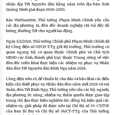
nhân dịp Tết Nguyên đán hằng năm trên địa bàn tỉnh
Quảng Ninh giai đoạn 2026-2030.
Báo VietNamNet, Thủ tướng Phạm Minh Chính yêu cầu
các địa phương õi, đôn đốc doanh nghiệp chi trả đầy đủ
lương, thưởng Tết cho người lao động.
Ngày 1/2/2026, Thủ tướng Chính phủ Phạm Minh Chính đã
ký Công điện số 07/CĐ-TTg gửi Bộ trưởng, Thủ trưởng cơ
quan ngang bộ, cơ quan thuộc Chính phủ và Chủ tịch
UBND các tỉnh, thành phố trực thuộc Trung ương về việc
đôn đốc triển khai thực hiện các nhiệm vụ phục vụ Nhân
dân đón Tết Nguyên đán Bính Ngọ năm 2026.
Công điện nêu rõ, để chuẩn bị chu đáo và bảo đảm các điều
kiện cần thiết phục vụ Nhân dân đón năm mới 2026 và vui
Xuân, đón Tết Bính Ngọ, Thủ tướng yêu cầu các bộ, ngành,
địa phương ức năng, nhiệm vụ, thẩm quyền được giao tập
trung chỉ đạo thực hiện nghiêm túc, đồng bộ, hiệu quả các
nhiệm vụ, giải pháp đã được nêu tại Chỉ thị số 55-CT/TW
của Ban Bí thư và Chỉ thị số 36/CT-TTg của Thủ tướng