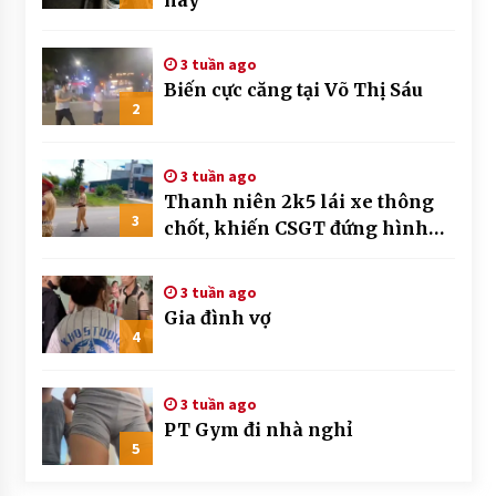
này
3 tuần ago
Biến cực căng tại Võ Thị Sáu
2
3 tuần ago
Thanh niên 2k5 lái xe thông
3
chốt, khiến CSGT đứng hình
mất mấy giây
3 tuần ago
Gia đình vợ
4
3 tuần ago
PT Gym đi nhà nghỉ
5