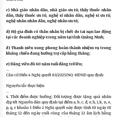
c) Nhà giáo nhân dân, nhà giáo ưu tú; thầy thuốc nhân
dân, thầy thuốc ưu tú; nghệ sĩ nhân dân, nghệ sĩ ưu tú;
nghệ nhân nhân dân, nghệ nhân ưu tú;
d) Hộ gia đình có thân nhân bị chết do tai nạn lao động
tại các doanh nghiệp trong năm tại tỉnh Quảng Ninh;
đ) Thanh niên xung phong hoàn thành nhiệm vụ trong
kháng chiến đang hưởng trợ cấp hằng tháng;
e) Đảng viên đủ 60 năm tuổi đảng trở lên;
…
Căn cứ Điều 4 Nghị quyết 83/2025/NQ-HĐND quy định:
Nguyên tắc thực hiện
…
4. Thời điểm được hưởng: Đối tượng được tặng quà nhân
dịp tết Nguyên đán quy định tại điểm a, b, c, đ, e, h, i, k, n, o,
p, q, r khoản 1 Điều 2 Nghị quyết này được tính từ ngày 01
tháng 12 đến ngày cuối cùng của tháng 12 âm lịch hằng