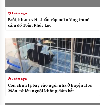
1 năm ago
B::ắt, khám xét kh:ẩn cấp nơi ở ‘ông trùm’
cầm đồ Toàn Phúc Lộc
2 năm ago
Con chim lạ bay vào ngôi nhà ở huyện Hóc
Môn, nhiều người không dám bắt