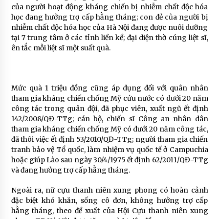
của người hoạt động kháng chiến bị nhiễm chất độc hóa
học đang hưởng trợ cấp hằng tháng; con đẻ của người bị
nhiễm chất độc hóa học của Hà Nội đang được nuôi dưỡng
tại 7 trung tâm ở các tỉnh liền kề; đại diện thờ cúng liệt sĩ,
ên tắc mỗi liệt sĩ một suất quà.
Mức quà 1 triệu đồng cũng áp dụng đối với quân nhân
tham gia kháng chiến chống Mỹ cứu nước có dưới 20 năm
công tác trong quân đội, đã phục viên, xuất ngũ ết định
142/2008/QĐ-TTg; cán bộ, chiến sĩ Công an nhân dân
tham gia kháng chiến chống Mỹ có dưới 20 năm công tác,
đã thôi việc ết định 53/2010/QĐ-TTg; người tham gia chiến
tranh bảo vệ Tổ quốc, làm nhiệm vụ quốc tế ở Campuchia
hoặc giúp Lào sau ngày 30/4/1975 ết định 62/2011/QĐ-TTg
và đang hưởng trợ cấp hằng tháng.
Ngoài ra, nữ cựu thanh niên xung phong có hoàn cảnh
đặc biệt khó khăn, sống cô đơn, không hưởng trợ cấp
hằng tháng, theo đề xuất của Hội Cựu thanh niên xung