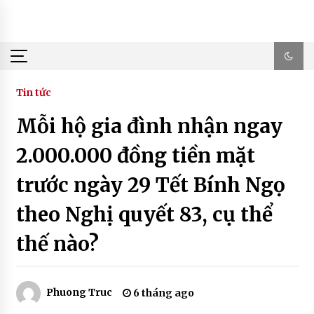
Skip
to
content
Tin tức
Mỗi hộ gia đình nhận ngay
2.000.000 đồng tiền mặt
trước ngày 29 Tết Bính Ngọ
theo Nghị quyết 83, cụ thể
thế nào?
Phuong Truc
6 tháng ago