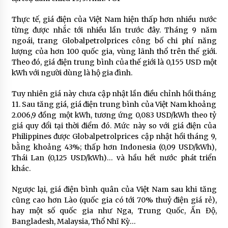
Thực tế, giá điện của Việt Nam hiện thấp hơn nhiều nước
từng được nhắc tới nhiều lần trước đây. Tháng 9 năm
ngoái, trang Globalpetrolprices công bố chi phí năng
lượng của hơn 100 quốc gia, vùng lãnh thổ trên thế giới.
Theo đó, giá điện trung bình của thế giới là 0,155 USD một
kWh với người dùng là hộ gia đình.
Tuy nhiên giá này chưa cập nhật lần điều chỉnh hồi tháng
11. Sau tăng giá, giá điện trung bình của Việt Nam khoảng
2.006,9 đồng một kWh, tương ứng 0,083 USD/kWh theo tỷ
giá quy đổi tại thời điểm đó. Mức này so với giá điện của
Philippines được Globalpetrolprices cập nhật hồi tháng 9,
bằng khoảng 43%; thấp hơn Indonesia (0,09 USD/kWh),
Thái Lan (0,125 USD/kWh)… và hầu hết nước phát triển
khác.
Ngược lại, giá điện bình quân của Việt Nam sau khi tăng
cũng cao hơn Lào (quốc gia có tới 70% thuỷ điện giá rẻ),
hay một số quốc gia như Nga, Trung Quốc, Ấn Độ,
Bangladesh, Malaysia, Thổ Nhĩ Kỳ…