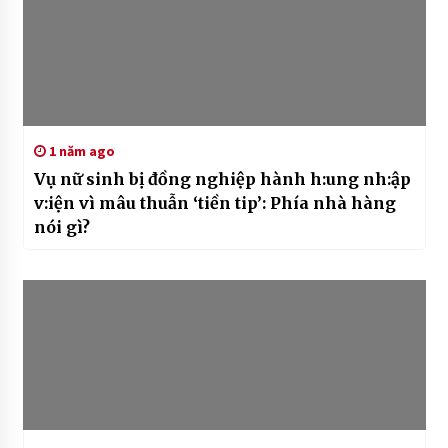
1 năm ago
Vụ nữ sinh bị đồng nghiệp hành h:ung nh:ập
v:iện vì mâu thuẫn ‘tiền tip’: Phía nhà hàng
nói gì?