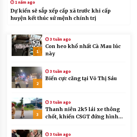
1 năm ago
Dự kiến sẽ sắp xếp cấp xã trước khi cấp
huyện kết thúc sứ mệnh chính trị
3 tuần ago
Con heo khổ nhất Cà Mau lúc
1
này
3 tuần ago
Biến cực căng tại Võ Thị Sáu
2
3 tuần ago
Thanh niên 2k5 lái xe thông
3
chốt, khiến CSGT đứng hình
mất mấy giây
3 tuần ago