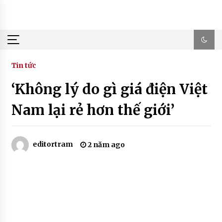
Skip
to
content
Tin tức
‘Không lý do gì giá điện Việt
Nam lại rẻ hơn thế giới’
editortram
2 năm ago