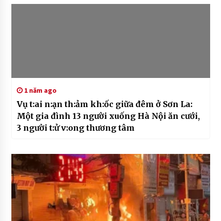
1 năm ago
Vụ t:ai n:ạn th:ảm kh:ốc giữa đêm ở Sơn La:
Một gia đình 13 người xuống Hà Nội ăn cưới,
3 người t:ử v:ong thương tâm