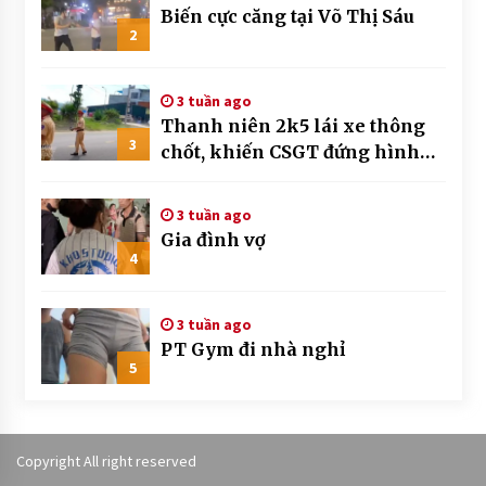
Biến cực căng tại Võ Thị Sáu
2
3 tuần ago
Thanh niên 2k5 lái xe thông
3
chốt, khiến CSGT đứng hình
mất mấy giây
3 tuần ago
Gia đình vợ
4
3 tuần ago
PT Gym đi nhà nghỉ
5
Copyright All right reserved