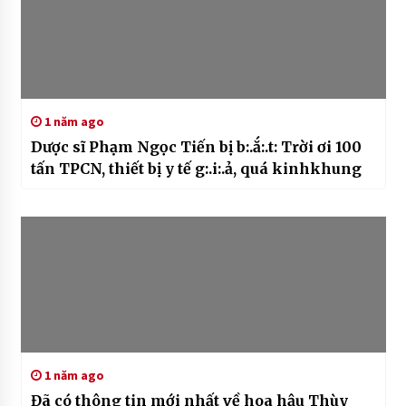
1 năm ago
Dược sĩ Phạm Ngọc Tiến bị b:.ắ:.t: Trời ơi 100
tấn TPCN, thiết bị y tế g:.i:.ả, quá kinhkhung
1 năm ago
Đã có thông tin mới nhất về hoa hậu Thùy