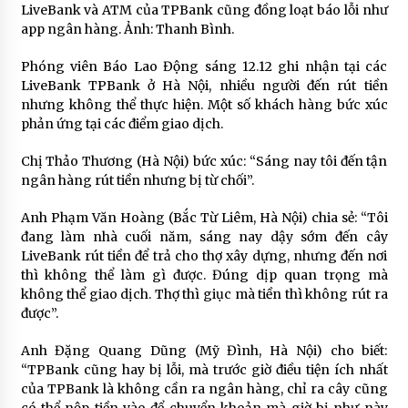
LiveBank và ATM của TPBank cũng đồng loạt báo lỗi như
app ngân hàng. Ảnh: Thanh Bình.
Phóng viên Báo Lao Động sáng 12.12 ghi nhận tại các
LiveBank TPBank ở Hà Nội, nhiều người đến rút tiền
nhưng không thể thực hiện. Một số khách hàng bức xúc
phản ứng tại các điểm giao dịch.
Chị Thảo Thương (Hà Nội) bức xúc: “Sáng nay tôi đến tận
ngân hàng rút tiền nhưng bị từ chối”.
Anh Phạm Văn Hoàng (Bắc Từ Liêm, Hà Nội) chia sẻ: “Tôi
đang làm nhà cuối năm, sáng nay dậy sớm đến cây
LiveBank rút tiền để trả cho thợ xây dựng, nhưng đến nơi
thì không thể làm gì được. Đúng dịp quan trọng mà
không thể giao dịch. Thợ thì giục mà tiền thì không rút ra
được”.
Anh Đặng Quang Dũng (Mỹ Đình, Hà Nội) cho biết:
“TPBank cũng hay bị lỗi, mà trước giờ điều tiện ích nhất
của TPBank là không cần ra ngân hàng, chỉ ra cây cũng