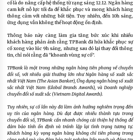
cố là do nâng cấp hệ thống từ rạng sáng 12.12. Ngân hàng
cam kết nỗ lực tối đa để khắc phục và mong khách hàng
thông cảm với những bất tiện. Tuy nhiên, đến 10h sáng,
ứng dụng vẫn không thể hoạt động ổn định.
Thông báo này càng làm gia tăng bức xúc khi nhiều
khách hàng phản ánh rằng TPBank đã hứa khắc phục sự
cố xong vào lúc 9h sáng, nhưng sau đó lại thay đổi thông
tin, chỉ nói rằng đã “khoanh vùng sự cố”.
TPBank là một trong những ngân hàng tiên phong về chuyển
đổi số, với nhiều giải thưởng lớn như Ngân hàng số xuất sắc
nhất Việt Nam (The Asian Banker), Ứng dụng ngân hàng số xuất
sắc nhất Việt Nam (Global Brands Awards), và Doanh nghiệp
chuyển đổi số xuất sắc (Vietnam Digital Awards).
Tuy nhiên, sự cố lần này đã làm ảnh hưởng nghiêm trọng đến
uy tín của ngân hàng. Dù đạt được nhiều thành tựu trong
chuyển đổi số, TPBank cần nhanh chóng cải thiện hệ thống để
đảm bảo tính ổn định và tránh lặp lại tình trạng tương tự.
Khách hàng kỳ vọng ngân hàng không chỉ tiên phong trong
công nghệ mà còn đảm bảo trải nghiệm liền mạch và đáng tin