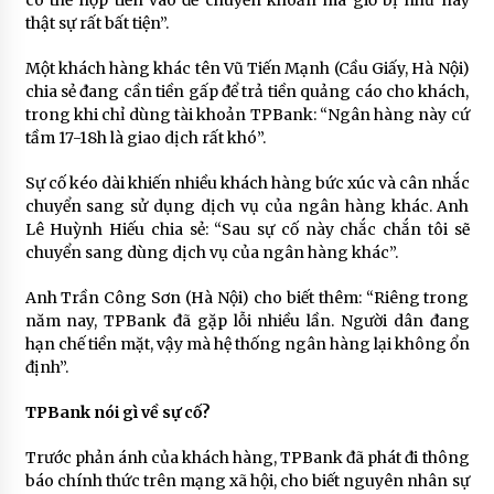
có thể nộp tiền vào để chuyển khoản mà giờ bị như này
thật sự rất bất tiện”.
Một khách hàng khác tên Vũ Tiến Mạnh (Cầu Giấy, Hà Nội)
chia sẻ đang cần tiền gấp để trả tiền quảng cáo cho khách,
trong khi chỉ dùng tài khoản TPBank: “Ngân hàng này cứ
tầm 17-18h là giao dịch rất khó”.
Sự cố kéo dài khiến nhiều khách hàng bức xúc và cân nhắc
chuyển sang sử dụng dịch vụ của ngân hàng khác. Anh
Lê Huỳnh Hiếu chia sẻ: “Sau sự cố này chắc chắn tôi sẽ
chuyển sang dùng dịch vụ của ngân hàng khác”.
Anh Trần Công Sơn (Hà Nội) cho biết thêm: “Riêng trong
năm nay, TPBank đã gặp lỗi nhiều lần. Người dân đang
hạn chế tiền mặt, vậy mà hệ thống ngân hàng lại không ổn
định”.
TPBank nói gì về sự cố?
Trước phản ánh của khách hàng, TPBank đã phát đi thông
báo chính thức trên mạng xã hội, cho biết nguyên nhân sự