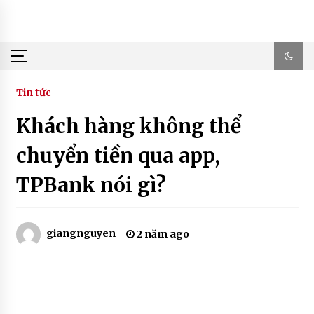
Skip
to
content
Tin tức
Khách hàng không thể
chuyển tiền qua app,
TPBank nói gì?
giangnguyen
2 năm ago