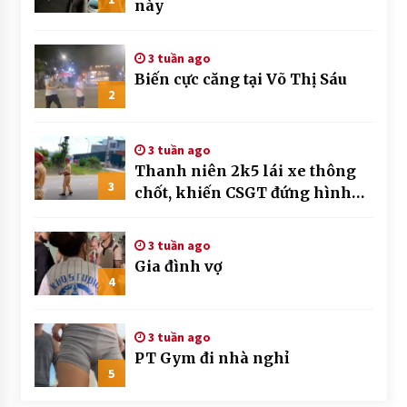
này
3 tuần ago
Biến cực căng tại Võ Thị Sáu
2
3 tuần ago
Thanh niên 2k5 lái xe thông
3
chốt, khiến CSGT đứng hình
mất mấy giây
3 tuần ago
Gia đình vợ
4
3 tuần ago
PT Gym đi nhà nghỉ
5