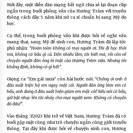
Mới đây, một diễn đàn mạng bất ngờ chia sẻ lại đoạn clip
ngắn trong buổi phỏng vấn của Hương Tràm với truyền
thông cách đây 5 năm khi nữ ca sĩ chuẩn bị sang Mỹ du
học.
Cụ thể, trong buổi phỏng vấn khi được hỏi về nghi vấn
mang thai, sang Mỹ để sinh con, Hương Tràm đã lập tức
phủ nhận:
“Hoàn toàn không có mọi người ơi. Tôi đi học thôi
mà, không có bầu gì cả. Đồn nhiều lắm, tôi biết mà, rồi còn về
chuyện người đàn ông bí mật của Hương Tràm nữa. Nhưng tôi
khẳng định, không có gì hết”.
Giọng ca “Em gái mưa” còn hài hước nói:
“Chồng ơi anh ở
đâu xuất hiện hộ em ngay một cái. Người đàn ông làm em có
bầu, anh đang ở đâu xuất hiện giùm em một cái! Nếu nói có bầu,
giờ bật nhạc lên tôi nhảy cho mọi người xem. Không có chuyện
đó đâu!”.
Vào tháng 7/2023 khi trở về Việt Nam, Hương Tràm đã có
buổi gặp mặt cũng như trò chuyện ngắn cùng giới truyền
thông. Tại đây khi được hỏi về chuyện sinh con, Hương