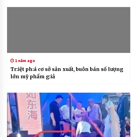
1 năm ago
Tr:iệt ph:á cơ sở sản xuất, buôn bán số lượng
lớn mỹ phẩm g:iả