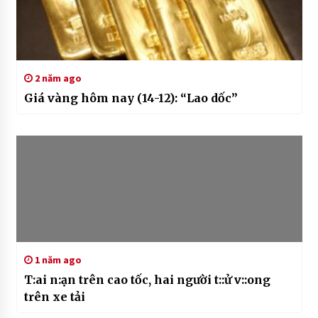
2 năm ago
Giá vàng hôm nay (14-12): “Lao dốc”
1 năm ago
T:ai n:ạn trên cao tốc, hai người t::ử v::ong
trên xe tải