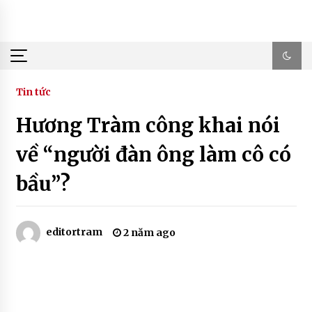
Skip
to
content
Tin tức
Hương Tràm công khai nói
về “người đàn ông làm cô có
bầu”?
editortram
2 năm ago