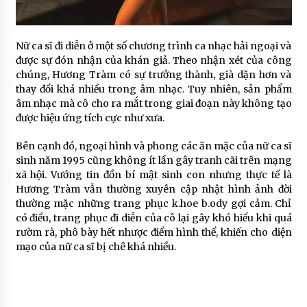
Nữ ca sĩ đi diễn ở một số chương trình ca nhạc hải ngoại và
được sự đón nhận của khán giả. Theo nhận xét của công
chúng, Hương Tràm có sự trưởng thành, già dặn hơn và
thay đổi khá nhiều trong âm nhạc. Tuy nhiên, sản phẩm
âm nhạc mà cô cho ra mắt trong giai đoạn này không tạo
được hiệu ứng tích cực như xưa.
Bên cạnh đó, ngoại hình và phong các ăn mặc của nữ ca sĩ
sinh năm 1995 cũng không ít lần gây tranh cãi trên mạng
xã hội. Vướng tin đồn bí mật sinh con nhưng thực tế là
Hương Tràm vẫn thường xuyên cập nhật hình ảnh đời
thường mặc những trang phục k.hoe b.ody gợi cảm. Chỉ
có điều, trang phục đi diễn của cô lại gây khó hiểu khi quá
rườm rà, phô bày hết nhược điểm hình thể, khiến cho diện
mạo của nữ ca sĩ bị chê khá nhiều.