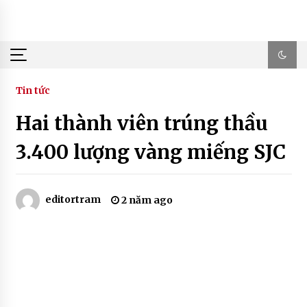
Skip
to
content
Tin tức
Hai thành viên trúng thầu
3.400 lượng vàng miếng SJC
editortram
2 năm ago