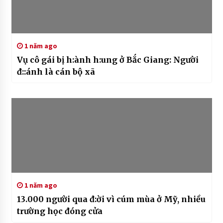
1 năm ago
Vụ cô gái bị h:ành h:ung ở Bắc Giang: Người
đ::ánh là cán bộ xã
1 năm ago
13.000 người qua đ:ời vì cúm mùa ở Mỹ, nhiều
trường học đóng cửa