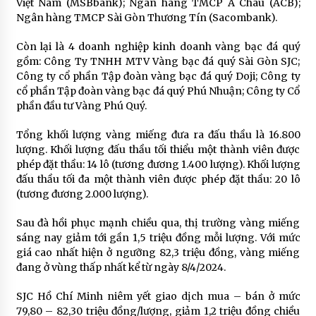
Việt Nam (MSBbank); Ngân hàng TMCP Á Châu (ACB);
Ngân hàng TMCP Sài Gòn Thương Tín (Sacombank).
Còn lại là 4 doanh nghiệp kinh doanh vàng bạc đá quý
gồm: Công Ty TNHH MTV Vàng bạc đá quý Sài Gòn SJC;
Công ty cổ phần Tập đoàn vàng bạc đá quý Doji; Công ty
cổ phần Tập đoàn vàng bạc đá quý Phú Nhuận; Công ty Cổ
phần đầu tư Vàng Phú Quý.
Tổng khối lượng vàng miếng đưa ra đấu thầu là 16.800
lượng. Khối lượng đấu thầu tối thiểu một thành viên được
phép đặt thầu: 14 lô (tương đương 1.400 lượng). Khối lượng
đấu thầu tối đa một thành viên được phép đặt thầu: 20 lô
(tương đương 2.000 lượng).
Sau đà hồi phục mạnh chiều qua, thị trường vàng miếng
sáng nay giảm tới gần 1,5 triệu đồng mỗi lượng. Với mức
giá cao nhất hiện ở ngưỡng 82,3 triệu đồng, vàng miếng
đang ở vùng thấp nhất kể từ ngày 8/4/2024.
SJC Hồ Chí Minh niêm yết giao dịch mua – bán ở mức
79,80 – 82,30 triệu đồng/lượng, giảm 1,2 triệu đồng chiều