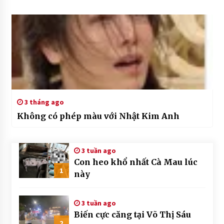
3 tháng ago
Không có phép màu với Nhật Kim Anh
3 tuần ago
Con heo khổ nhất Cà Mau lúc
1
này
3 tuần ago
Biến cực căng tại Võ Thị Sáu
2