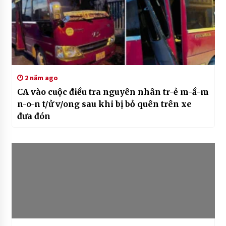
2 năm ago
CA vào cuộc điều tra nguyên nhân tr-ẻ m-ầ-m
n-o-n t/ử v/ong sau khi bị bỏ quên trên xe
đưa đón