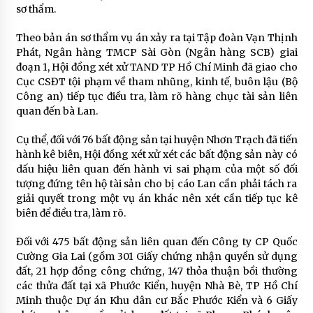
sơ thẩm.
Theo bản án sơ thẩm vụ án xảy ra tại Tập đoàn Vạn Thịnh
Phát, Ngân hàng TMCP Sài Gòn (Ngân hàng SCB) giai
đoạn 1, Hội đồng xét xử TAND TP Hồ Chí Minh đã giao cho
Cục CSĐT tội phạm về tham nhũng, kinh tế, buôn lậu (Bộ
Công an) tiếp tục điều tra, làm rõ hàng chục tài sản liên
quan đến bà Lan.
Cụ thể, đối với 76 bất động sản tại huyện Nhơn Trạch đã tiến
hành kê biên, Hội đồng xét xử xét các bất động sản này có
dấu hiệu liên quan đến hành vi sai phạm của một số đối
tượng đứng tên hộ tài sản cho bị cáo Lan cần phải tách ra
giải quyết trong một vụ án khác nên xét cần tiếp tục kê
biên để điều tra, làm rõ.
Đối với 475 bất động sản liên quan đến Công ty CP Quốc
Cường Gia Lai (gồm 301 Giấy chứng nhận quyền sử dụng
đất, 21 hợp đồng công chứng, 147 thỏa thuận bồi thường
các thửa đất tại xã Phước Kiển, huyện Nhà Bè, TP Hồ Chí
Minh thuộc Dự án Khu dân cư Bắc Phước Kiển và 6 Giấy