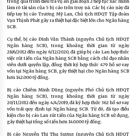
trong quá trình điều tra vụ án giai đoạn 2 tiếp tục xác minh
làm rõ tài sản của 5 bị cáo trốn truy nã. Các bị cáo này đã
tiếp tay bị cáo Trương Mỹ Lan, Chủ tịch HĐQT Tập đoàn
Vạn Thịnh Phát gây ra thiệt hại đặc biệt lớn cho Ngân hàng
SCB.
Cụ thể, bị cáo Đinh Văn Thành (nguyên Chủ tịch HĐQT
Ngân hàng SCB), trong khoảng thời gian từ ngày
28/6/2012 đến ngày 6/12/2020, đã giúp bị cáo Lan hợp thức
việc rút t.iền của Ngân hàng SCB bằng cách chỉ đạo nhân
viên dưới quyền lập, đồng thời ký hợp thức 479 hồ sơ vay
vốn tại Ngân hàng SCB, gây thiệt hại cho Ngân hàng SCB
hơn 142.000 tỷ đồng.
Bị cáo Chiêm Minh Dũng (nguyên Phó Chủ tịch HĐQT
Ngân hàng SCB), trong khoảng thời gian từ ngày
20/11/2012 đến ngày 4/4/2019, đã ký hợp thức 362 hồ sơ vay
vốn trái quy định tại Ngân hàng SCB. Từ đó, đã tạo điều
kiện cho bị cáo Lan rút t.iền của Ngân hàng SCB sử dụng,
gây thiệt hại tổng số t.iền hơn 140.000 tỷ đồng.
Bị cáo Nguyễn Thị Thu Sương (nguyên Chủ tịch HĐQT