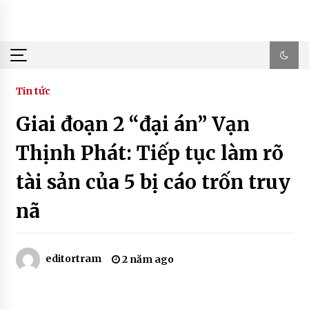
Skip
to
content
Tin tức
Giai đoạn 2 “đại án” Vạn
Thịnh Phát: Tiếp tục làm rõ
tài sản của 5 bị cáo trốn truy
nã
editortram
2 năm ago