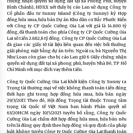
chứng nhận quyền sử dụng đất tại xã Phong Phú, huyện
Bình Chánh), HĐXX xét thấy bị cáo Lan sử dụng Công ty
Cổ phần đầu tư Sunny Island (Công ty Sunny) ký Hợp
đồng hứa mua, hứa bán Dự án Khu dân cư Bắc Phước Kiển
với Công ty CP Quốc Cường Gia Lai với giá là 14.800 tỷ
đồng, đã thanh toán cho phía Công ty CP Quốc Cường Gia
Lai số t.iền 2.882,8 tỷ đồng. Công ty CP Quốc Cường Gia Lai
đã giao các giấy tờ tài liệu liên quan đến việc bồi thường
giải phóng mặt bằng dự án trên. Ngoài ra, bà Nguyễn Thị
Như Loan còn giao cho bị cáo Lan giữ 6 Giấy chứng nhận
quyền sử dụng đất tại xã phong phú, huyện Nhà Bè, TP Hồ
Chí Minh với mục đích vay thêm t.iền.
Công ty Quốc Cường Gia Lai khởi kiện Công ty Sunny ra
Trọng tài thương mại về việc không thanh toán t.iền đúng
thời hạn ghi trong hợp đồng hứa mua, hứa bán ngày
29/3/2017. Theo đó, Hội đồng Trọng tài thuộc Trung tâm
trọng tài Quốc tế Việt Nam ban hành Phán quyết số
63/20HCM ngày 10/5/2023 tuyên bố rằng, Công ty Quốc
Cường Gia Lai chấm dứt hợp đồng hứa mua, hứa bán nêu
trên là đúng quy định theo hợp đồng và quy định của pháp
luật, không tuyên Công ty Quốc Cường Gia Lai thanh toán