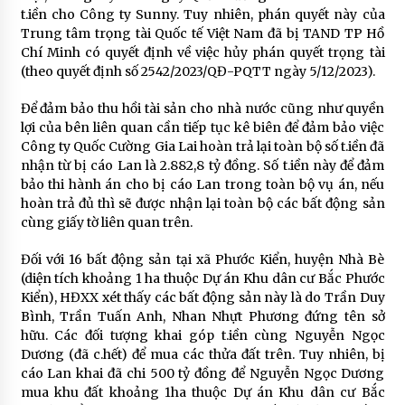
t.iền cho Công ty Sunny. Tuy nhiên, phán quyết này của
Trung tâm trọng tài Quốc tế Việt Nam đã bị TAND TP Hồ
Chí Minh có quyết định về việc hủy phán quyết trọng tài
(theo quyết định số 2542/2023/QĐ-PQTT ngày 5/12/2023).
Để đảm bảo thu hồi tài sản cho nhà nước cũng như quyền
lợi của bên liên quan cần tiếp tục kê biên để đảm bảo việc
Công ty Quốc Cường Gia Lai hoàn trả lại toàn bộ số t.iền đã
nhận từ bị cáo Lan là 2.882,8 tỷ đồng. Số t.iền này để đảm
bảo thi hành án cho bị cáo Lan trong toàn bộ vụ án, nếu
hoàn trả đủ thì sẽ được nhận lại toàn bộ các bất động sản
cùng giấy tờ liên quan trên.
Đối với 16 bất động sản tại xã Phước Kiển, huyện Nhà Bè
(diện tích khoảng 1 ha thuộc Dự án Khu dân cư Bắc Phước
Kiển), HĐXX xét thấy các bất động sản này là do Trần Duy
Bình, Trần Tuấn Anh, Nhan Nhựt Phương đứng tên sở
hữu. Các đối tượng khai góp t.iền cùng Nguyễn Ngọc
Dương (đã c.hết) để mua các thửa đất trên. Tuy nhiên, bị
cáo Lan khai đã chi 500 tỷ đồng để Nguyễn Ngọc Dương
mua khu đất khoảng 1ha thuộc Dự án Khu dân cư Bắc