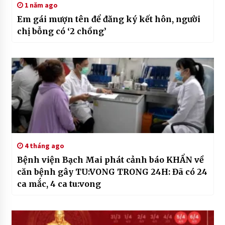
1 năm ago
Em gái mượn tên để đăng ký kết hôn, người
chị bỗng có ‘2 chồng’
4 tháng ago
Bệnh viện Bạch Mai phát cảnh báo KHẨN về
căn bệnh gây TU:VONG TRONG 24H: Đã có 24
ca mắc, 4 ca tu:vong