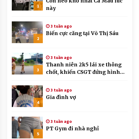
Con heo khổ nhất Cà Mau lúc
1
này
3 tuần ago
Biến cực căng tại Võ Thị Sáu
2
3 tuần ago
Thanh niên 2k5 lái xe thông
3
chốt, khiến CSGT đứng hình
mất mấy giây
3 tuần ago
Gia đình vợ
4
3 tuần ago
PT Gym đi nhà nghỉ
5