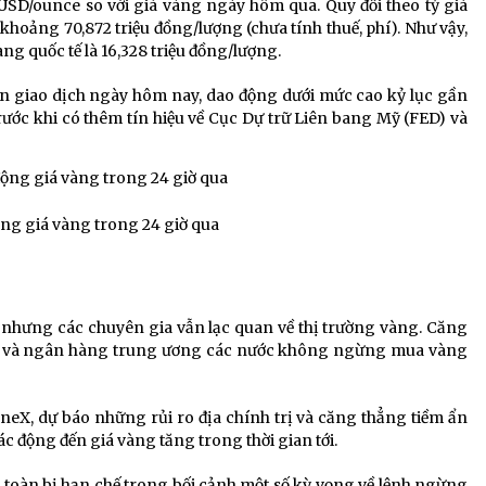
USD/ounce so với giá vàng ngày hôm qua. Quy đổi theo tỷ giá
 khoảng 70,872 triệu đồng/lượng (chưa tính thuế, phí). Như vậy,
g quốc tế là 16,328 triệu đồng/lượng.
ên giao dịch ngày hôm nay, dao động dưới mức cao kỷ lục gần
trước khi có thêm tín hiệu về Cục Dự trữ Liên bang Mỹ (FED) và
ộng giá vàng trong 24 giờ qua
ỹ nhưng các chuyên gia vẫn lạc quan về thị trường vàng. Căng
 dứt và ngân hàng trung ương các nước không ngừng mua vàng
neX, dự báo những rủi ro địa chính trị và căng thẳng tiềm ẩn
ác động đến giá vàng tăng trong thời gian tới.
 toàn bị hạn chế trong bối cảnh một số kỳ vọng về lệnh ngừng