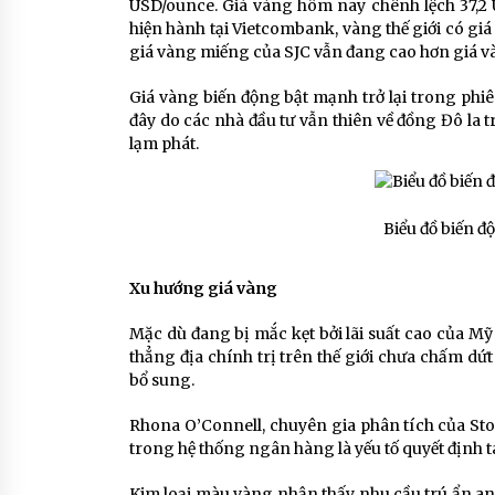
USD/ounce. Giá vàng hôm nay chênh lệch 37,2 
hiện hành tại Vietcombank, vàng thế giới có giá
giá vàng miếng của SJC vẫn đang cao hơn giá vàn
Giá vàng biến động bật mạnh trở lại trong phi
đây do các nhà đầu tư vẫn thiên về đồng Đô la 
lạm phát.
Biểu đồ biến đ
Xu hướng giá vàng
Mặc dù đang bị mắc kẹt bởi lãi suất cao của M
thẳng địa chính trị trên thế giới chưa chấm
bổ sung.
Rhona O’Connell, chuyên gia phân tích của Sto
trong hệ thống ngân hàng là yếu tố quyết định t
Kim loại màu vàng nhận thấy nhu cầu trú ẩn an