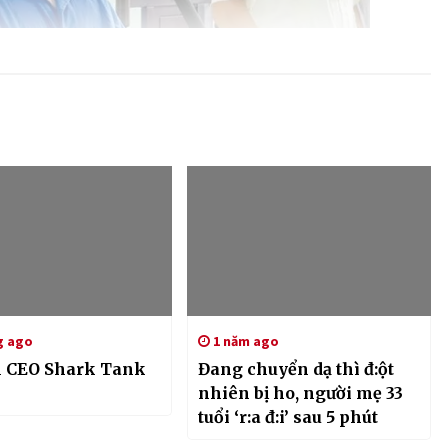
g ago
1 năm ago
 CEO Shark Tank
Đang chuyển dạ thì đ:ột
nhiên bị ho, người mẹ 33
tuổi ‘r:a đ:i’ sau 5 phút