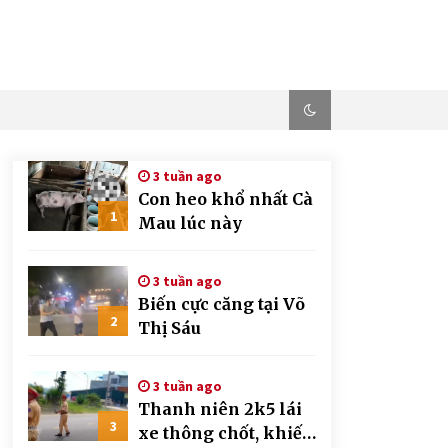
3 tuần ago
Con heo khổ nhất Cà
1
Mau lúc này
3 tuần ago
Biến cực căng tại Võ
2
Thị Sáu
3 tuần ago
Thanh niên 2k5 lái
3
xe thông chốt, khiến