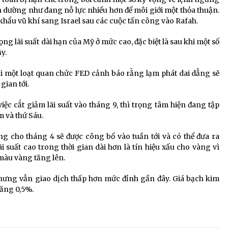
ện dường như đang nỗ lực nhiều hơn để môi giới một thỏa thuận.
khẩu vũ khí sang Israel sau các cuộc tấn công vào Rafah.
ọng lãi suất dài hạn của Mỹ ở mức cao, đặc biệt là sau khi một số
y.
hi một loạt quan chức FED cảnh báo rằng lạm phát dai dẳng sẽ
gian tới.
iệc cắt giảm lãi suất vào tháng 9, thì trọng tâm hiện đang tập
 và thứ Sáu.
ọng cho tháng 4 sẽ được công bố vào tuần tới và có thể đưa ra
i suất cao trong thời gian dài hơn là tín hiệu xấu cho vàng vì
 màu vàng tăng lên.
hưng vẫn giao dịch thấp hơn mức đỉnh gần đây. Giá bạch kim
tăng 0,5%.