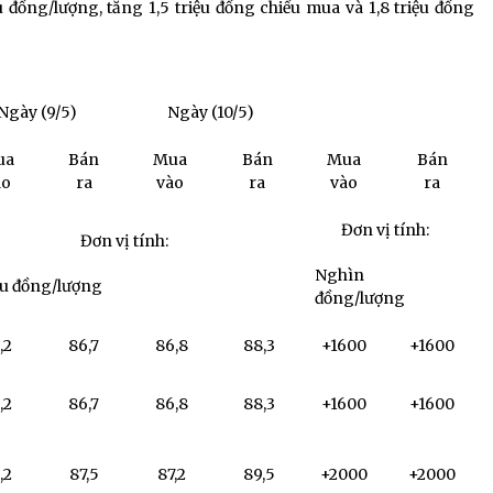
ệu đồng/lượng, tăng 1,5 triệu đồng chiều mua và 1,8 triệu đồng
Ngày (9/5)
Ngày (10/5)
ua
Bán
Mua
Bán
Mua
Bán
ào
ra
vào
ra
vào
ra
Đơn vị tính:
Đơn vị tính:
Nghìn
ệu đồng/lượng
đồng/lượng
,2
86,7
86,8
88,3
+1600
+1600
,2
86,7
86,8
88,3
+1600
+1600
,2
87,5
87,2
89,5
+2000
+2000