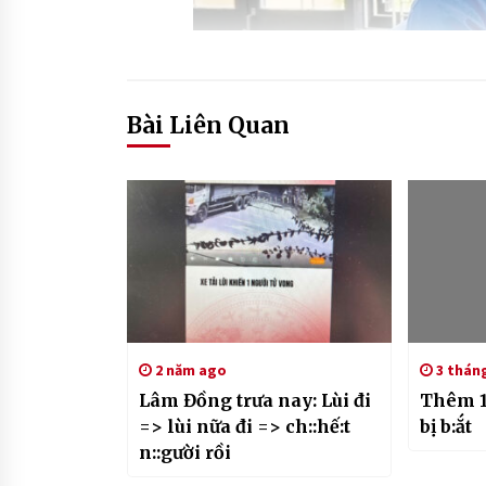
Bài Liên Quan
2 năm ago
3 thán
Lâm Đồng trưa nay: Lùi đi
Thêm 1
=> lùi nữa đi => ch::hế:t
bị b:ắt
n::gười rồi