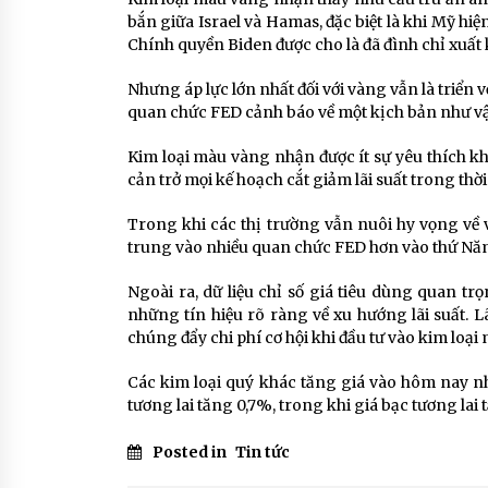
bắn giữa Israel và Hamas, đặc biệt là khi Mỹ hi
Chính quyền Biden được cho là đã đình chỉ xuất 
Nhưng áp lực lớn nhất đối với vàng vẫn là triển v
quan chức FED cảnh báo về một kịch bản như vậ
Kim loại màu vàng nhận được ít sự yêu thích k
cản trở mọi kế hoạch cắt giảm lãi suất trong thời 
Trong khi các thị trường vẫn nuôi hy vọng về v
trung vào nhiều quan chức FED hơn vào thứ Năm
Ngoài ra, dữ liệu chỉ số giá tiêu dùng quan tr
những tín hiệu rõ ràng về xu hướng lãi suất. Lã
chúng đẩy chi phí cơ hội khi đầu tư vào kim loại
Các kim loại quý khác tăng giá vào hôm nay n
tương lai tăng 0,7%, trong khi giá bạc tương lai 
Posted in
Tin tức