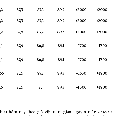
,2
87,5
87,2
89,5
+2000
+2000
,2
87,5
87,2
89,5
+2000
+2000
,2
87,5
87,2
89,5
+2000
+2000
,1
87,4
86,8
89,1
+1700
+1700
,1
87,4
86,8
89,1
+1700
+1700
,55
87,5
87,2
89,3
+1650
+1800
,5
87,5
87
89,3
+1500
+1800
 5h00 hôm nay theo giờ Việt Nam giao ngay ở mức 2.345,70