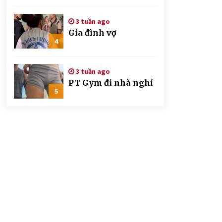
CSGT đứng hình mất
mấy giây
3 tuần ago
Gia đình vợ
4
3 tuần ago
PT Gym đi nhà nghỉ
5