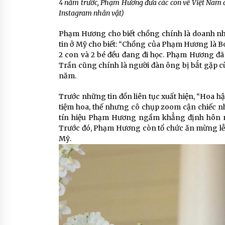
4 năm trước, Phạm Hương đưa các con về Việt Nam để
Instagram nhân vật)
Phạm Hương cho biết chồng chính là doanh nh
tin ở Mỹ cho biết: “Chồng của Phạm Hương là Bob
2 con và 2 bé đều đang đi học. Phạm Hương đã 
Trần cũng chính là người đàn ông bị bắt gặp c
năm.
Trước những tin đồn liên tục xuất hiện, “Hoa h
tiệm hoa, thế nhưng cô chụp zoom cận chiếc n
tín hiệu Phạm Hương ngầm khẳng định hôn 
Trước đó, Phạm Hương còn tổ chức ăn mừng lễ 
Mỹ.