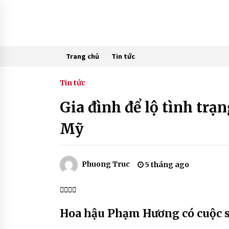
Skip
to
content
Trang chủ
Tin tức
Tin tức
Gia đình để lộ tình tr
Mỹ
Phuong Truc
5 tháng ago
Hoa hậu Phạm Hương có cuộc s