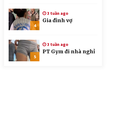
CSGT đứng hình mất
mấy giây
3 tuần ago
Gia đình vợ
4
3 tuần ago
PT Gym đi nhà nghỉ
5