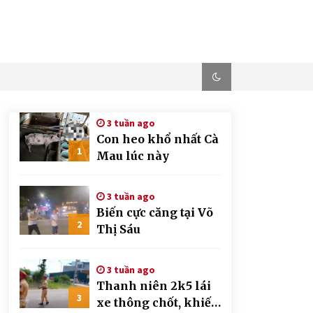
3 tuần ago
Con heo khổ nhất Cà
1
Mau lúc này
3 tuần ago
Biến cực căng tại Võ
2
Thị Sáu
3 tuần ago
Thanh niên 2k5 lái
3
xe thông chốt, khiến