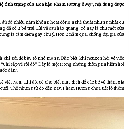
để lộ tình trạng của Hoa hậu Phạm Hương ở Mỹ”, nội dung được
ệt, dù đã nhiều năm không hoạt động nghệ thuật nhưng nhất cử
đã có 2 bé trai. Lùi về sau hào quang, cô nay là chủ một cửa
ng là tâm điểm gây chú ý. Hơn 2 năm qua, chồng đại gia của
hị gái để bày tỏ nhớ mong. Đặc biệt, khi netizen hỏi về việc
“Chị sắp về rồi đó”. Đây là một trong những thông tin hiếm hoi
uốc dân”.
Việt Nam. Khi đó, cô cho biết mục đích để các bé về thăm gia
cưới. Thế nhưng từ đó đến nay, Phạm Hương chưa tiết lộ thêm